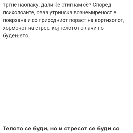
тргне наопаку, дали ќе стигнам сè? Според
психолозите, оваа утринска вознемиреност е
поврзана и со природниот пораст на кортизолот,
хормонот на стрес, кој телото го лачи по
будењето.
Телото се буди, но и стресот се буди со