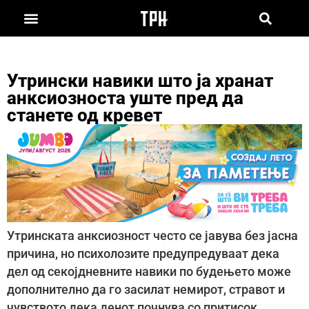
Утрински навики што ја хранат
анксиозноста уште пред да
станете од кревет
Утринската анксиозност често се јавува без јасна
причина, но психолозите предупредуваат дека
дел од секојдневните навики по будењето може
дополнително да го засилат немирот, стравот и
чувството дека денот почнува со притисок.