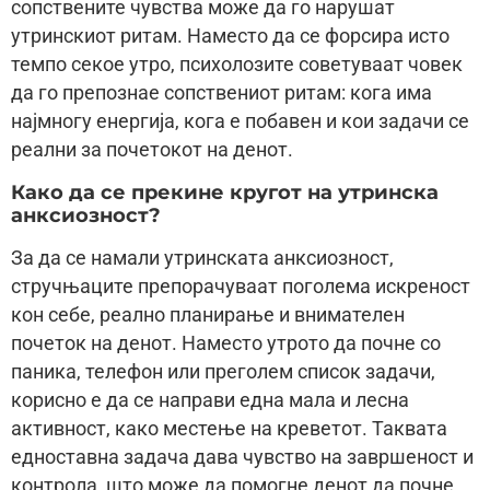
сопствените чувства може да го нарушат
утринскиот ритам. Наместо да се форсира исто
темпо секое утро, психолозите советуваат човек
да го препознае сопствениот ритам: кога има
најмногу енергија, кога е побавен и кои задачи се
реални за почетокот на денот.
Како да се прекине кругот на утринска
анксиозност?
За да се намали утринската анксиозност,
стручњаците препорачуваат поголема искреност
кон себе, реално планирање и внимателен
почеток на денот. Наместо утрото да почне со
паника, телефон или преголем список задачи,
корисно е да се направи една мала и лесна
активност, како местење на креветот. Таквата
едноставна задача дава чувство на завршеност и
контрола, што може да помогне денот да почне