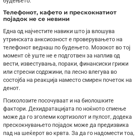
будењето.
Телефонот, кафето и прескокнатиот
појадок не се невини
Една од најчестите навики што ја влошува
утринската анксиозност е проверувањето на
телефонот веднаш по будењето. Мозокот во тој
момент сè уште не е подготвен за наплив од
вести, известувања, пораки, финансиски грижи
или стресни содржини, па лесно влегува во
состојба на реакција наместо смирен почеток на
денот.
Психолозите посочуваат и на биолошките
фактори. Дехидратацијата по ноќното спиење
може да го зголеми кортизолот и пулсот, додека
прескокнувањето појадок може да предизвика
пад на шеќерот во крвта. За да го надомести тоа,