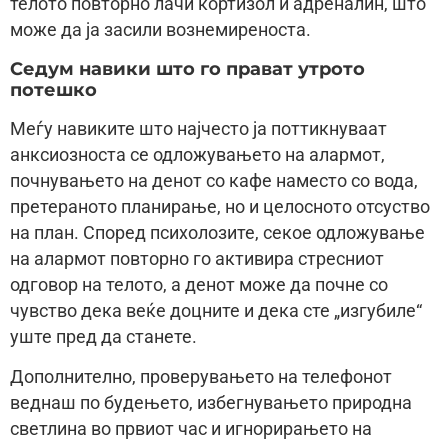
телото повторно лачи кортизол и адреналин, што
може да ја засили вознемиреноста.
Седум навики што го прават утрото
потешко
Меѓу навиките што најчесто ја поттикнуваат
анксиозноста се одложувањето на алармот,
почнувањето на денот со кафе наместо со вода,
претераното планирање, но и целосното отсуство
на план. Според психолозите, секое одложување
на алармот повторно го активира стресниот
одговор на телото, а денот може да почне со
чувство дека веќе доцните и дека сте „изгубиле“
уште пред да станете.
Дополнително, проверувањето на телефонот
веднаш по будењето, избегнувањето природна
светлина во првиот час и игнорирањето на