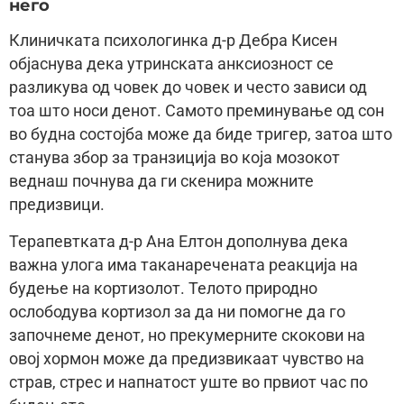
него
Клиничката психологинка д-р Дебра Кисен
објаснува дека утринската анксиозност се
разликува од човек до човек и често зависи од
тоа што носи денот. Самото преминување од сон
во будна состојба може да биде тригер, затоа што
станува збор за транзиција во која мозокот
веднаш почнува да ги скенира можните
предизвици.
Терапевтката д-р Ана Елтон дополнува дека
важна улога има таканаречената реакција на
будење на кортизолот. Телото природно
ослободува кортизол за да ни помогне да го
започнеме денот, но прекумерните скокови на
овој хормон може да предизвикаат чувство на
страв, стрес и напнатост уште во првиот час по