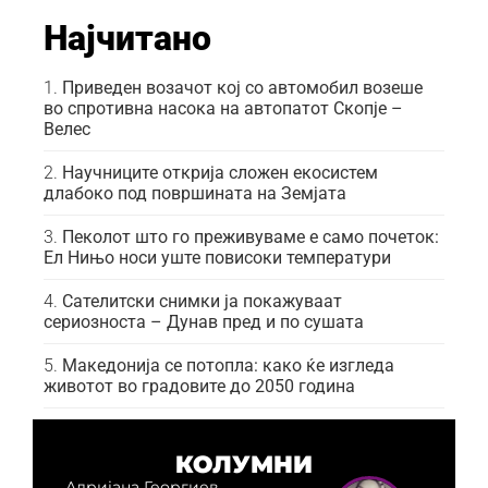
Најчитано
Приведен возачот кој со автомобил возеше
во спротивна насока на автопатот Скопје –
Велес
Научниците открија сложен екосистем
длабоко под површината на Земјата
Пеколот што го преживуваме е само почеток:
Ел Нињо носи уште повисоки температури
Сателитски снимки ја покажуваат
сериозноста – Дунав пред и по сушата
Македонија се потопла: како ќе изгледа
животот во градовите до 2050 година
КОЛУМНИ
Адријана Георгиев