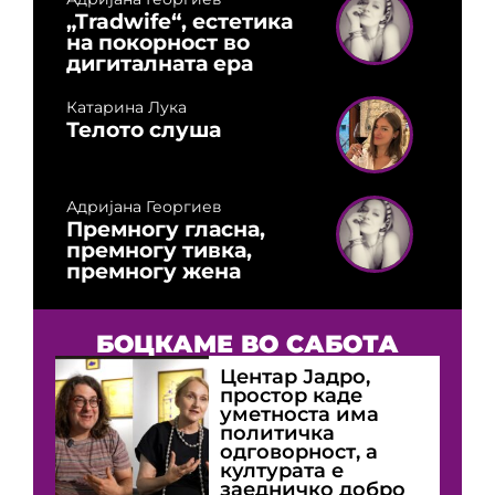
„Tradwife“, естетика
на покорност во
дигиталната ера
Катарина Лука
Телото слуша
Адријана Георгиев
Премногу гласна,
премногу тивка,
премногу жена
БОЦКАМЕ ВО САБОТА
Центар Јадро,
простор каде
уметноста има
политичка
одговорност, а
културата е
заедничко добро