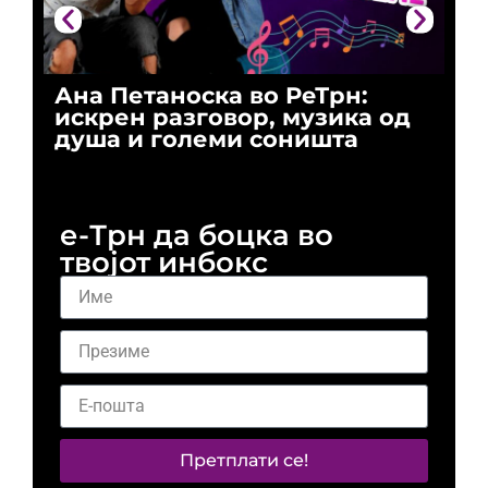
Ана Петаноска во РеТрн:
Ри
искрен разговор, музика од
го
душа и големи соништа
За
и 
е-Трн да боцка во
твојот инбокс
Претплати се!