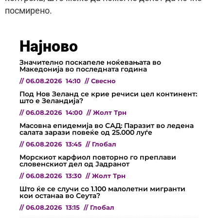
посмирено.
Најново
Значително поскапеле ноќевањата во
Македонија во последната година
//
06.08.2026
14:10
//
Свесно
Под Нов Зеланд се крие речиси цел континент:
што е Зеландија?
//
06.08.2026
14:00
//
Жолт Трн
Масовна епидемија во САД: Паразит во ледена
салата зарази повеќе од 25.000 луѓе
//
06.08.2026
13:45
//
Глобал
Морскиот карфиол повторно го преплави
словенскиот дел од Јадранот
//
06.08.2026
13:30
//
Жолт Трн
Што ќе се случи со 1.100 малолетни мигранти
кои останаа во Сеута?
//
06.08.2026
13:15
//
Глобал