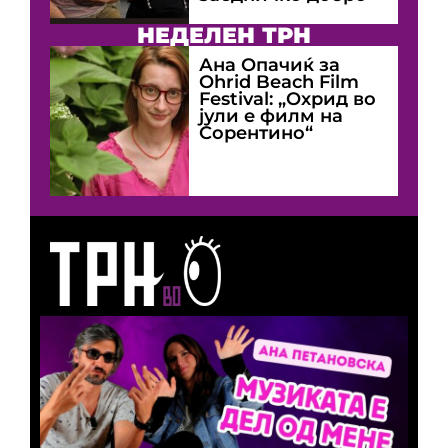
НЕДЕЛЕН ТРН
Ана Опачиќ за
Оhrid Beach Film
Festival: „Охрид во
јули е филм на
Сорентино“