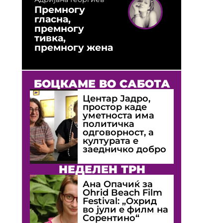
Премногу
гласна,
премногу
тивка,
премногу жена
БОЦКАМЕ ВО САБОТА
Центар Јадро,
простор каде
уметноста има
политичка
одговорност, а
културата е
заедничко добро
НЕДЕЛЕН ТРН
Ана Опачиќ за
Оhrid Beach Film
Festival: „Охрид
во јули е филм на
Сорентино“