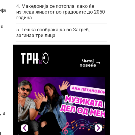
Македонија се потопла: како ќе
ија
изгледа животот во градовите до 2050
година
за
Тешка сообраќајка во Загреб,
загинаа три лица
Читај
повеќе
 а
т