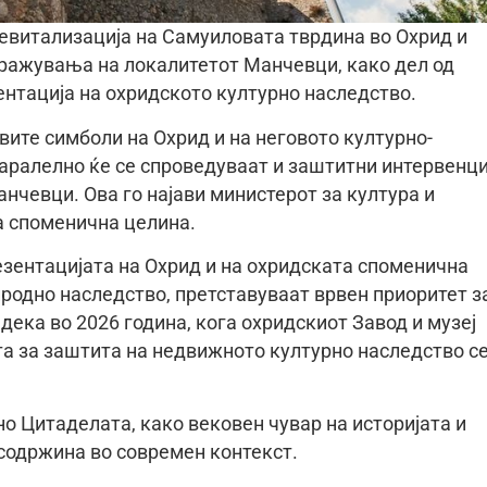
ревитализација на Самуиловата тврдина во Охрид и
ражувања на локалитетот Манчевци, како дел од
нтација на охридското културно наследство.
вите симболи на Охрид и на неговото културно-
 паралелно ќе се спроведуваат и заштитни интервенц
чевци. Ова го најави министерот за култура и
а споменична целина.
езентацијата на Охрид и на охридската споменична
риродно наследство, претставуваат врвен приоритет з
дека во 2026 година, кога охридскиот Завод и музеј
а за заштита на недвижното културно наследство с
о Цитаделата, како вековен чувар на историјата и
 содржина во современ контекст.