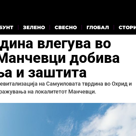
БУНТ
ЗЕЛЕНО
СВЕСНО
ГЛОБАЛ
СТОР
дина влегува во
 Манчевци добива
а и заштита
ревитализација на Самуиловата тврдина во Охрид и
тражувања на локалитетот Манчевци.