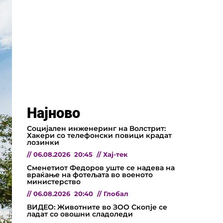
Најново
Социјален инженеринг на Волстрит:
Хакери со телефонски повици крадат
лозинки
//
06.08.2026
20:45
//
Хај-тек
Сменетиот Федоров уште се надева на
враќање на фотељата во военото
министерство
//
06.08.2026
20:40
//
Глобал
ВИДЕО: Животните во ЗОО Скопје се
ладат со овошни сладоледи