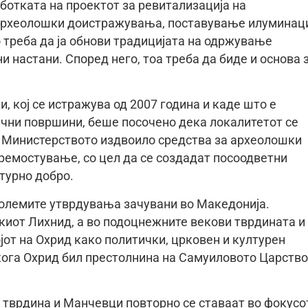
ботката на проектот за ревитализација на
археолошки доистражувања, поставување илуминац
 треба да ја обнови традицијата на одржување
и настани. Според него, тоа треба да биде и основа 
 кој се истражува од 2007 година и каде што е
ични површини, беше посочено дека локалитетот се
, Министерството издвоило средства за археолошки
ремостување, со цел да се создадат посоодветни
лтурно добро.
големите утврдувања зачувани во Македонија.
чкиот Лихнид, а во подоцнежните векови тврдината и
јот на Охрид како политички, црковен и културен
ога Охрид бил престолнина на Самуиловото Царство,
 тврдина и Манчевци повторно се ставаат во фокусо