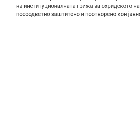
на институционалната грижа за охридското нас
посоодветно заштитено и поотворено кон јавн