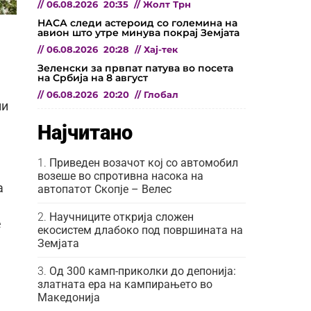
//
06.08.2026
20:35
//
Жолт Трн
НАСА следи астероид со големина на
авион што утре минува покрај Земјата
//
06.08.2026
20:28
//
Хај-тек
Зеленски за првпат патува во посета
на Србија на 8 август
//
06.08.2026
20:20
//
Глобал
ии
Најчитано
Приведен возачот кој со автомобил
возеше во спротивна насока на
а
автопатот Скопје – Велес
Научниците открија сложен
е
екосистем длабоко под површината на
Земјата
Од 300 камп-приколки до депонија:
златната ера на кампирањето во
Македонија