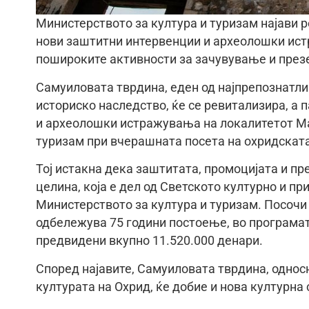
Министерството за култура и туризам најави 
нови заштитни интервенции и археолошки ист
пошироките активности за зачувување и презе
Самуиловата тврдина, еден од најпрепознатли
историско наследство, ќе се ревитализира, а
и археолошки истражувања на локалитетот Ман
туризам при вчерашната посета на охридскат
Тој истакна дека заштитата, промоцијата и пр
целина, која е дел од Светското културно и п
Министерството за култура и туризам. Посочи 
одбележува 75 години постоење, во програмат
предвидени вкупно 11.520.000 денари.
Според најавите, Самуиловата тврдина, односн
културата на Охрид, ќе добие и нова културна