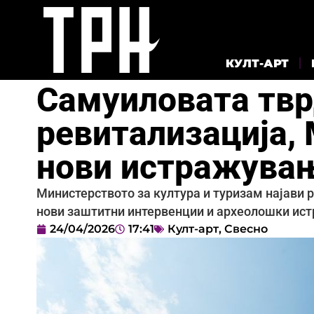
КУЛТ-АРТ
Самуиловата твр
ревитализација,
нови истражувањ
Министерството за култура и туризам најави 
нови заштитни интервенции и археолошки ис
24/04/2026
17:41
Култ-арт
,
Свесно