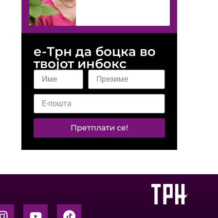
е-Трн да боцка во
твојот инбокс
Претплати се!