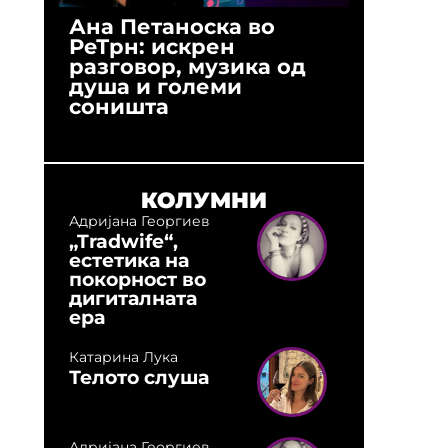
Ана Петаноска во
Ристо 
РеТрн: искрен
(Арханг
разговор, музика од
години
душа и големи
студио:
соништа
музика,
оловни
КОЛУМНИ
Адријана Георгиев
„Tradwife“,
естетика на
покорност во
дигиталната
ера
Катарина Лука
Телото слуша
Адријана Георгиев