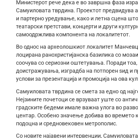
Министерот рече дека е во завршна фаза изра
Самуиловата тврдина. Проектот предвидува 
и партерно уредување, како и летна сцена што
театарски претстави, концерти и други културн
самоодржлива компонента на локалитетот.
Во однос на археолошкиот локалитет Манчевци,
лоцирана ранохристијанска базилика со моза
соочува со сериозни оштетувања. Поради тоа
доистражувања, изградба на потпорен ѕид и п
услови за презентација и промоција на ова ку
Самуиловата тврдина се смета за едно од нај
Нејзините почетоци се врзуваат уште со анти
градските бедеми имале важна улога во разво
центар. Особено значење добива во времето к
подоцна и средновековен метрополис.
Со новите најавени интервенции, Самуиловата