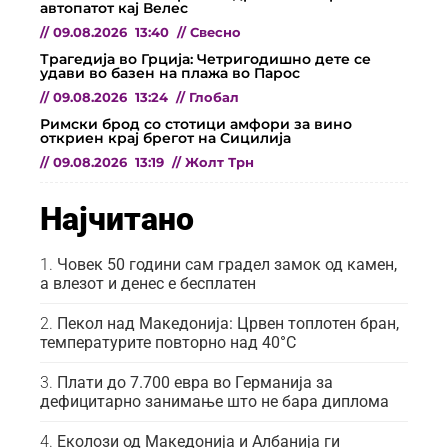
автопатот кај Велес
//
09.08.2026
13:40
//
Свесно
Трагедија во Грција: Четригодишно дете се
удави во базен на плажа во Парос
//
09.08.2026
13:24
//
Глобал
Римски брод со стотици амфори за вино
откриен крај брегот на Сицилија
//
09.08.2026
13:19
//
Жолт Трн
Најчитано
Човек 50 години сам градел замок од камен,
а влезот и денес е бесплатен
Пекол над Македонија: Црвен топлотен бран,
температурите повторно над 40°C
Плати до 7.700 евра во Германија за
дефицитарно занимање што не бара диплома
Еколози од Македонија и Албанија ги