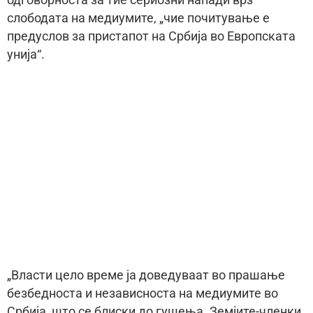
одговорноста за тие сериозни напади врз
слободата на медиумите, „чие почитување е
предуслов за пристапот на Србија во Европската
унија“.
„Власти цело време ја доведуваат во прашање
безбедноста и независноста на медиумите во
Србија, што се блиски до гушења. Земјите-членки