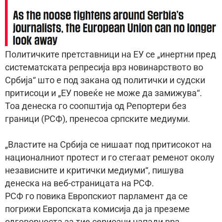
Политичките претставници на ЕУ се „инертни пред
систематската репресија врз новинарството во
Србија“ што е под закана од политички и судски
притисоци и „ЕУ повеќе не може да замижува“.
Тоа денеска го соопштија од Репортери без
граници (РСФ), пренесоа српските медиуми.
„Властите на Србија се нишаат под притисокот на
националниот протест и го стегаат ременот околу
независните и критички медиуми“, пишува
денеска на веб-страницата на РСФ.
РСФ го повика Европскиот парламент да се
погрижи Европската комисија да ја преземе