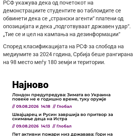
РСФ укажува дека од почетокот на
демонстрациите студентите во таблоидите се
обвинети дека се „странски агенти“ платени од
опозицијата и дека „подготвуваат државен удар“.
„Тие се и цел на кампања на дезинформации“
Според класификацијата на РСФ за слобода на
медиумите за 2024 година, Србија беше рангирана
на 98 место меѓу 180 земји и територии.
Најново
Лондон предупредува: Зимата во Украина
повеќе не е годишно време, туку оружје
//
09.08.2026
14:18
//
Глобал
Швајцарец и Русин завршија во притвор за
снимање деца на Истра
//
09.08.2026
14:13
//
Глобал
Пет активни пожари низ државава: Гори на