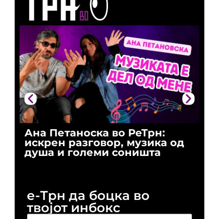
Ана Петаноска во РеТрн:
Ри
искрен разговор, музика од
го
душа и големи соништа
За
и 
е-Трн да боцка во
твојот инбокс