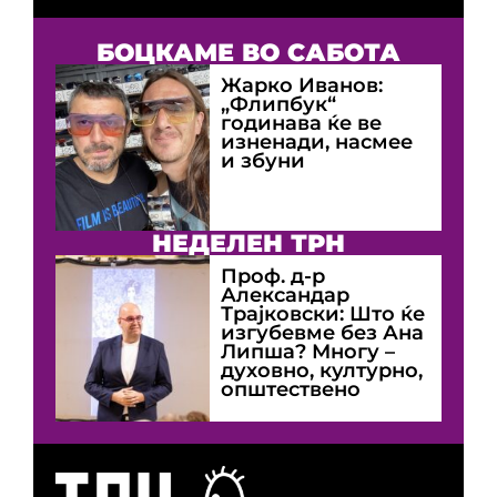
БОЦКАМЕ ВО САБОТА
Жарко Иванов:
„Флипбук“
годинава ќе ве
изненади, насмее
и збуни
НЕДЕЛЕН ТРН
Проф. д-р
Александар
Трајковски: Што ќе
изгубевме без Ана
Липша? Многу –
духовно, културно,
општествено