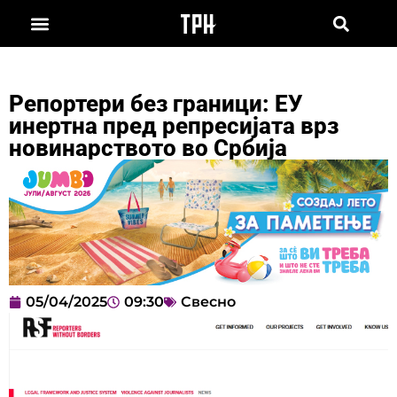
Репортери без граници: ЕУ
инертна пред репресијата врз
новинарството во Србија
05/04/2025
09:30
Свесно