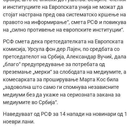
и институциите на Европската унија не можат да
стојат настрана пред ова систематско кршење на
правото на информирање“, смета РСФ и повикува
на „силно противење на европските институции“.
РСФ смета дека претседателката на Европската
комисија, Урсула фон дер Лајен, по средбата со
претседателот на Србија, Александар Вучиќ, дала
„благо“ предупредување за потребата од
преземање „мерки“ за слободата на медиумите, а
комесарката за проширување Марта Кос била
„задоволна што само ги спомнува независните
медиуми без да укаже на сериозната закана за
медиумите во Србија“.
Наведуваат од РСФ за 14 напади на новинари од 1
ноеври лани.