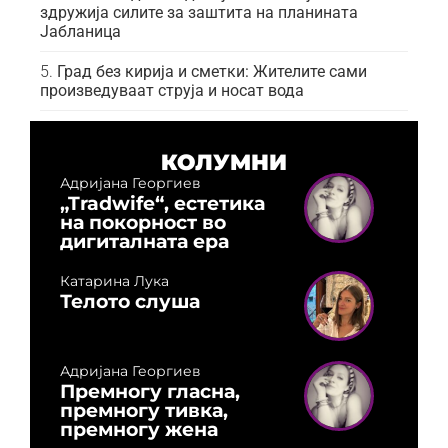
здружија силите за заштита на планината
Јабланица
Град без кирија и сметки: Жителите сами
произведуваат струја и носат вода
КОЛУМНИ
Адријана Георгиев
„Tradwife“, естетика
на покорност во
дигиталната ера
Катарина Лука
Телото слуша
Адријана Георгиев
Премногу гласна,
премногу тивка,
премногу жена