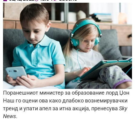
Поранешниот министер за образование лорд Џон
Наш го оцени ова како длабоко вознемирувачки
тренд и упати апел за итна акција, пренесува
Sky
News
.