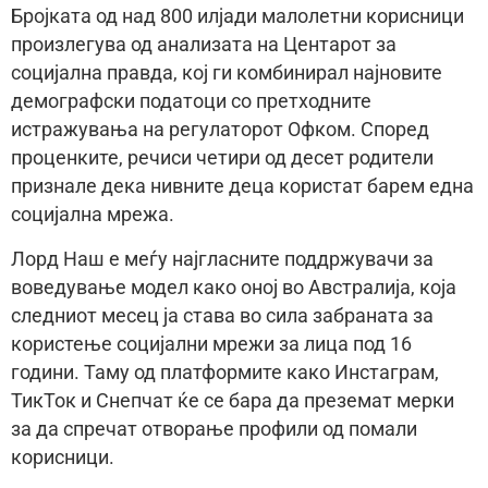
Бројката од над 800 илјади малолетни корисници
произлегува од анализата на Центарот за
социјална правда, кој ги комбинирал најновите
демографски податоци со претходните
истражувања на регулаторот Офком. Според
проценките, речиси четири од десет родители
признале дека нивните деца користат барем една
социјална мрежа.
Лорд Наш е меѓу најгласните поддржувачи за
воведување модел како оној во Австралија, која
следниот месец ја става во сила забраната за
користење социјални мрежи за лица под 16
години. Таму од платформите како Инстаграм,
ТикТок и Снепчат ќе се бара да преземат мерки
за да спречат отворање профили од помали
корисници.