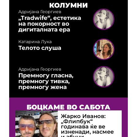
КОЛУМНИ
Адријана Георгиев
„Tradwife“, естетика
на покорност во
дигиталната ера
Катарина Лука
Телото слуша
Адријана Георгиев
Премногу гласна,
премногу тивка,
премногу жена
БОЦКАМЕ ВО САБОТА
Жарко Иванов:
„Флипбук“
годинава ќе ве
изненади, насмее
и збуни