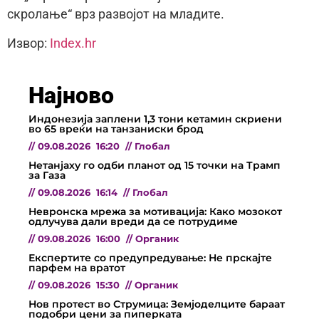
скролање“ врз развојот на младите.
Извор:
Index.hr
Најново
Индонезија заплени 1,3 тони кетамин скриени
во 65 вреќи на танзаниски брод
//
09.08.2026
16:20
//
Глобал
Нетанјаху го одби планот од 15 точки на Трамп
за Газа
//
09.08.2026
16:14
//
Глобал
Невронска мрежа за мотивација: Како мозокот
одлучува дали вреди да се потрудиме
//
09.08.2026
16:00
//
Органик
Експертите со предупредување: Не прскајте
парфем на вратот
//
09.08.2026
15:30
//
Органик
Нов протест во Струмица: Земјоделците бараат
подобри цени за пиперката