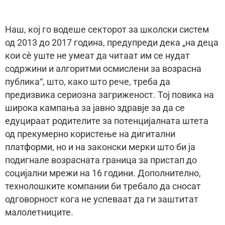
Наш, кој го водеше секторот за школски систем
од 2013 до 2017 година, предупреди дека „на деца
кои сè уште не умеат да читаат им се нудат
содржини и алгоритми осмислени за возрасна
публика“, што, како што рече, треба да
предизвика сериозна загриженост. Тој повика на
широка кампања за јавно здравје за да се
едуцираат родителите за потенцијалната штета
од прекумерно користење на дигитални
платформи, но и на законски мерки што би ја
подигнале возрасната граница за пристап до
социјални мрежи на 16 години. Дополнително,
технолошките компании би требало да сносат
одговорност кога не успеваат да ги заштитат
малолетниците.