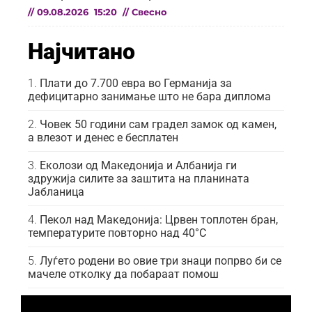
//
09.08.2026
15:20
//
Свесно
Најчитано
Плати до 7.700 евра во Германија за
дефицитарно занимање што не бара диплома
Човек 50 години сам градел замок од камен,
а влезот и денес е бесплатен
Еколози од Македонија и Албанија ги
здружија силите за заштита на планината
Јабланица
Пекол над Македонија: Црвен топлотен бран,
температурите повторно над 40°C
Луѓето родени во овие три знаци попрво би се
мачеле отколку да побараат помош