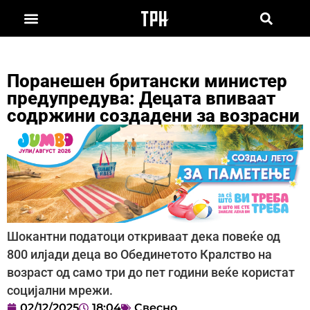
Поранешен британски министер
предупредува: Децата впиваат
содржини создадени за возрасни
Шокантни податоци откриваат дека повеќе од
800 илјади деца во Обединетото Кралство на
возраст од само три до пет години веќе користат
социјални мрежи.
02/12/2025
18:04
Свесно