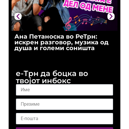
Ана Петаноска во РеТрн:
Ри
искрен разговор, музика од
го
душа и големи соништа
За
и 
е-Трн да боцка во
твојот инбокс