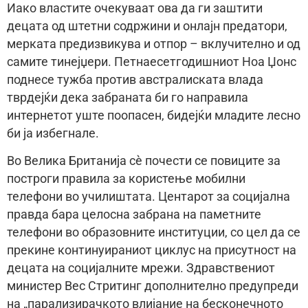
Иако властите очекуваат ова да ги заштити
децата од штетни содржини и онлајн предатори,
мерката предизвикува и отпор – вклучително и од
самите тинејџери. Петнаесетгодишниот Ноа Џонс
поднесе тужба против австралиската влада
тврдејќи дека забраната би го направила
интернетот уште поопасен, бидејќи младите лесно
би ја избегнале.
Во Велика Британија сè почести се повиците за
построги правила за користење мобилни
телефони во училиштата. Центарот за социјална
правда бара целосна забрана на паметните
телефони во образовните институции, со цел да се
прекине континуираниот циклус на присутност на
децата на социјалните мрежи. Здравствениот
министер Вес Стритинг дополнително предупреди
на „парализирачкото влијание на бесконечното