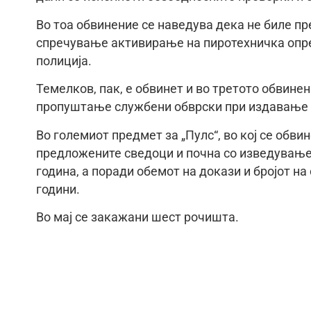
Во тоа обвинение се наведува дека не биле пр
спречување активирање на пиротехничка опрем
полиција.
Темелков, пак, е обвинет и во третото обвинен
пропуштање службени обврски при издавање с
Во големиот предмет за „Пулс“, во кој се обви
предложените сведоци и почна со изведување
година, а поради обемот на докази и бројот на
години.
Во мај се закажани шест рочишта.