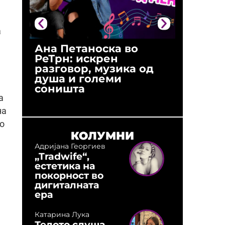
а
Ана Петаноска во
Ристо 
РеТрн: искрен
(Арханг
разговор, музика од
години
душа и големи
студио:
соништа
музика,
оловни
а
на
со
КОЛУМНИ
Адријана Георгиев
„Tradwife“,
естетика на
покорност во
дигиталната
ера
Катарина Лука
Телото слуша