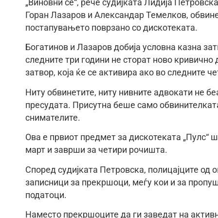
„Виновни се“, рече судијката Лидија Петровск
Горан Лазаров и Александар Темелков, обвине
постапувањето поврзано со дискотеката.
Богатинов и Лазаров добија условна казна затв
следните три години не сторат ново кривично 
затвор, која ќе се активира ако во следните ч
Ниту обвинетите, ниту нивните адвокати не бе
пресудата. Присутна беше само обвинителката
снимателите.
Ова е првиот предмет за дискотеката „Пулс“ 
март и заврши за четири рочишта.
Според судијката Петровска, полицајците од 
записници за прекршоци, меѓу кои и за пропу
податоци.
Наместо прекршоците да ги заведат на акт