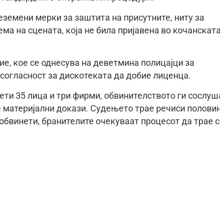
еземени мерки за заштита на присутните, ниту за
а на сцената, која не била пријавена во кочанскат
ие, кое се однесува на деветмина полицајци за
огласност за дискотеката да добие лиценца.
нети 35 лица и три фирми, обвинителството ги сослуш
 материјални докази. Судењето трае речиси полови
 обвинети, бранителите очекуваат процесот да трае 