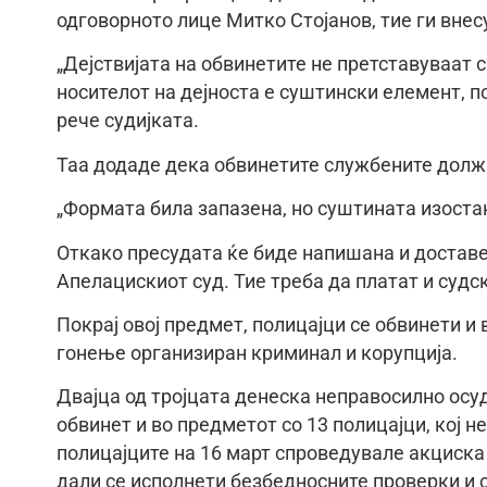
одговорното лице Митко Стојанов, тие ги вне
„Дејствијата на обвинетите не претставуваат
носителот на дејноста е суштински елемент, 
рече судијката.
Таа додаде дека обвинетите службените долж
„Формата била запазена, но суштината изоста
Откако пресудата ќе биде напишана и доставе
Апелацискиот суд. Тие треба да платат и судс
Покрај овој предмет, полицајци се обвинети и
гонење организиран криминал и корупција.
Двајца од тројцата денеска неправосилно осуд
обвинет и во предметот со 13 полицајци, кој 
полицајците на 16 март спроведувале акциска 
дали се исполнети безбедносните проверки и