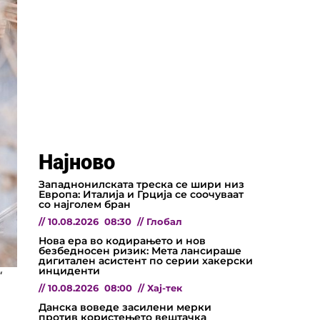
Најново
Западнонилската треска се шири низ
Европа: Италија и Грција се соочуваат
со најголем бран
//
10.08.2026
08:30
//
Глобал
Нова ера во кодирањето и нов
безбедносен ризик: Мета лансираше
дигитален асистент по серии хакерски
инциденти
“
//
10.08.2026
08:00
//
Хај-тек
Данска воведе засилени мерки
против користењето вештачка