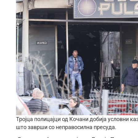
Тројца полицајци од Кочани добија условни ка
што заврши со неправосилна пресуда.