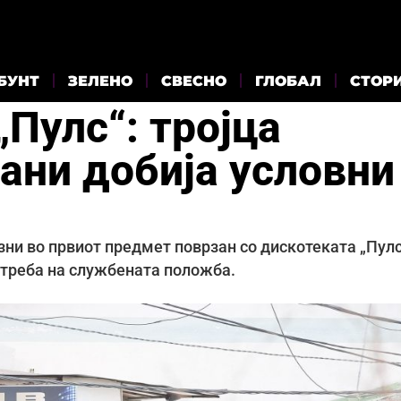
БУНТ
ЗЕЛЕНО
СВЕСНО
ГЛОБАЛ
СТОР
„Пулс“: тројца
ани добија условни
зни во првиот предмет поврзан со дискотеката „Пулс
потреба на службената положба.