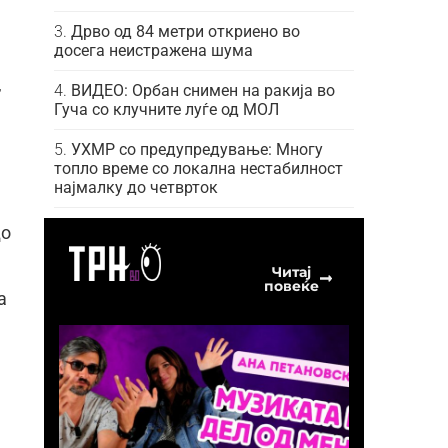
Дрво од 84 метри откриено во
досега неистражена шума
,
ВИДЕО: Орбан снимен на ракија во
Гуча со клучните луѓе од МОЛ
УХМР со предупредување: Многу
топло време со локална нестабилност
најмалку до четврток
до
Читај
повеќе
а