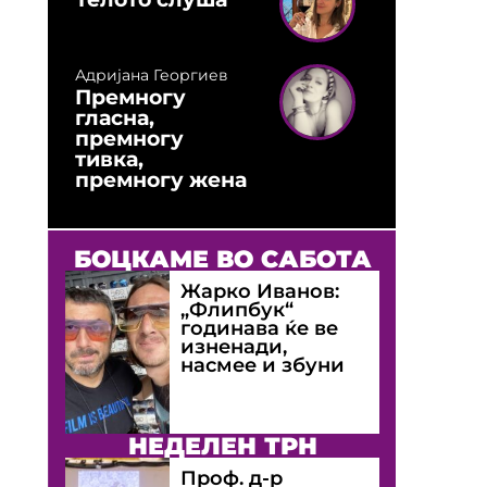
Адријана Георгиев
Премногу
гласна,
премногу
тивка,
премногу жена
БОЦКАМЕ ВО САБОТА
Жарко Иванов:
„Флипбук“
годинава ќе ве
изненади,
насмее и збуни
НЕДЕЛЕН ТРН
Проф. д-р