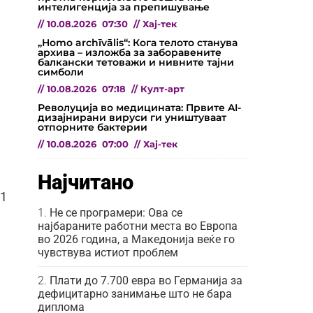
интелигенција за препишување
//
10.08.2026
07:30
//
Хај-тек
„Homo archīvālis“: Кога телото станува
архива – изложба за заборавените
балкански тетоважи и нивните тајни
симболи
//
10.08.2026
07:18
//
Култ-арт
Револуција во медицината: Првите AI-
дизајнирани вируси ги уништуваат
отпорните бактерии
//
10.08.2026
07:00
//
Хај-тек
Најчитано
31
Не се програмери: Ова се
најбараните работни места во Европа
во 2026 година, а Македонија веќе го
чувствува истиот проблем
Плати до 7.700 евра во Германија за
дефицитарно занимање што не бара
диплома