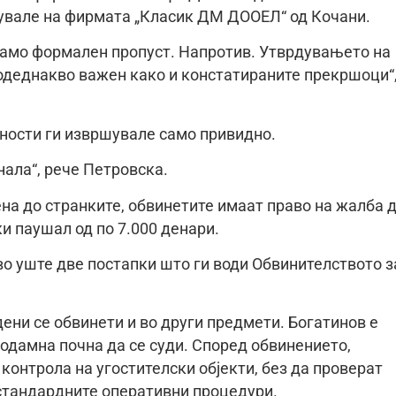
сувале на фирмата „Класик ДМ ДООЕЛ“ од Кочани.
 само формален пропуст. Напротив. Утврдувањето на
подеднакво важен како и констатираните прекршоци“
ности ги извршувале само привидно.
нала“, рече Петровска.
на до странките, обвинетите имаат право на жалба 
ки паушал од по 7.000 денари.
 во уште две постапки што ги води Обвинителството з
ени се обвинети и во други предмети. Богатинов е
неодамна почна да се суди. Според обвинението,
контрола на угостителски објекти, без да проверат
 стандардните оперативни процедури.