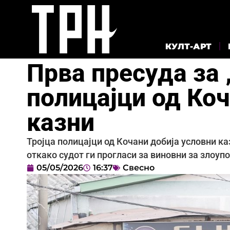
КУЛТ-АРТ
Прва пресуда за 
полицајци од Коч
казни
Тројца полицајци од Кочани добија условни ка
откако судот ги прогласи за виновни за злоу
05/05/2026
16:37
Свесно