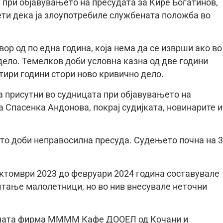
а при објавувањето на пресудата за Кире Богатинов,
ти дека ја злоупотребиле службената положба во
ор од по една година, која нема да се изврши ако во
дело. Темелков доби условна казна од две години
етири години стори ново кривично дело.
а присутни во судницата при објавувањето на
 Спасенка Андонова, покрај судијката, новинарите и
што доби неправосилна пресуда. Судењето почна на 
октомври 2023 до февруари 2024 година составувале
штање малолетници, но во нив внесувале неточни
ивната фирма ММММ Кафе ДООЕЛ од Кочани и