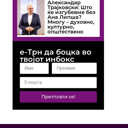
Александар
Трајковски: Што
ќе изгубевме без
Ана Липша?
Многу – духовно,
културно,
општествено
е-Трн да боцка во
твојот инбокс
Претплати се!