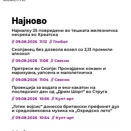
Најново
Најмалку 25 повредени во тешката железничка
несреќа во Хрватска
//
09.08.2026
11:12
//
Глобал
Скопјанец без дозвола возел со 2,13 промили
алкохол
//
09.08.2026
11:06
//
Свесно
Претреси во Скопје: Пронајдени кокаин и
марихуана, уапсена и малолетничка
//
09.08.2026
11:04
//
Свесно
Проекција за водата и еко-хакатон на
последниот ден од „Дрим Шорт“ во Струга
//
09.08.2026
10:56
//
Култ-арт
„Готик војсис“ донесоа британски префинет дух
и средновековна музика на „Охридско лето“
//
09.08.2026
10:54
//
Култ-арт