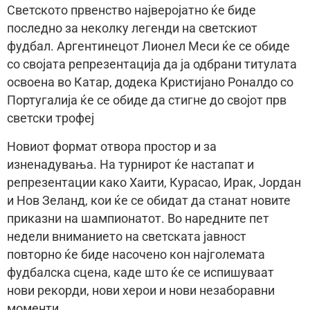
Светското првенство најверојатно ќе биде
последно за неколку легенди на светскиот
фудбал. Аргентинецот Лионел Меси ќе се обиде
со својата репрезентација да ја одбрани титулата
освоена во Катар, додека Кристијано Роналдо со
Португалија ќе се обиде да стигне до својот прв
светски трофеј
Новиот формат отвора простор и за
изненадувања. На турнирот ќе настапат и
репрезентации како Хаити, Курасао, Ирак, Јордан
и Нов Зеланд, кои ќе се обидат да станат новите
приказни на шампионатот. Во наредните пет
недели вниманието на светската јавност
повторно ќе биде насочено кон најголемата
фудбалска сцена, каде што ќе се испишуваат
нови рекорди, нови херои и нови незаборавни
моменти.