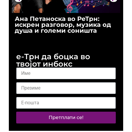
Ана Петаноска во РеТрн:
Ри
искрен разговор, музика од
го
душа и големи соништа
За
и 
е-Трн да боцка во
твојот инбокс
Претплати се!