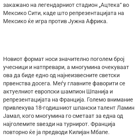
закажано на легендарниот стадион „Ацтека“ во
Мексико Сити, каде што репрезентацијата на
Мексико ќе игра против Јужна Африка.
Новиот формат носи значително поголем број
учесници и натпревари, а многумина очекуваат
ова да биде едно од најнеизвесните светски
првенства досега. Меѓу главните фаворити се
актуелниот европски шампион Шпанија и
репрезентацијата на Франција. Големо внимание
привлекува 18-годишниот шпански талент Ламин
Јамал, кого многумина го сметаат за една од
најголемите ѕвезди на турнирот. Франција
повторно ќе ја предводи Килијан Мбапе.