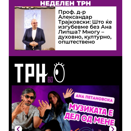
НЕДЕЛЕН ТРН
Проф. д-р
Александар
Трајковски: Што ќе
изгубевме без Ана
Липша? Многу –
духовно, културно,
општествено