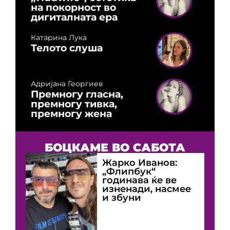
на покорност во
дигиталната ера
Катарина Лука
Телото слуша
Адријана Георгиев
Премногу гласна,
премногу тивка,
премногу жена
БОЦКАМЕ ВО САБОТА
Жарко Иванов:
„Флипбук“
годинава ќе ве
изненади, насмее
и збуни