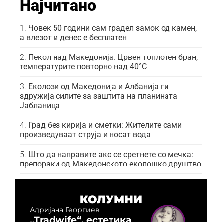
Најчитано
Човек 50 години сам градел замок од камен,
а влезот и денес е бесплатен
Пекол над Македонија: Црвен топлотен бран,
температурите повторно над 40°C
Еколози од Македонија и Албанија ги
здружија силите за заштита на планината
Јабланица
Град без кирија и сметки: Жителите сами
произведуваат струја и носат вода
Што да направите ако се сретнете со мечка:
препораки од Македонското еколошко друштво
КОЛУМНИ
Адријана Георгиев
„Tradwife“, естетика