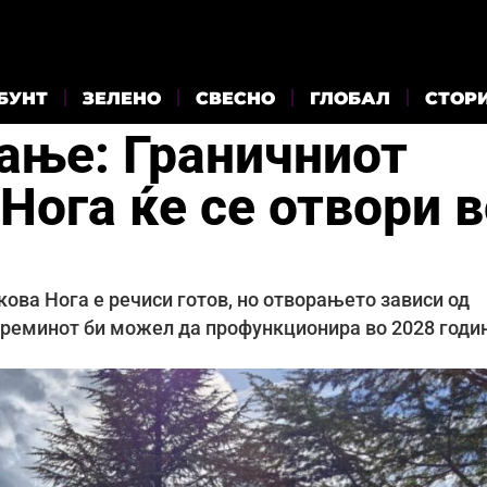
БУНТ
ЗЕЛЕНО
СВЕСНО
ГЛОБАЛ
СТОР
кање: Граничниот
Нога ќе се отвори в
ва Нога е речиси готов, но отворањето зависи од
преминот би можел да профункционира во 2028 годи