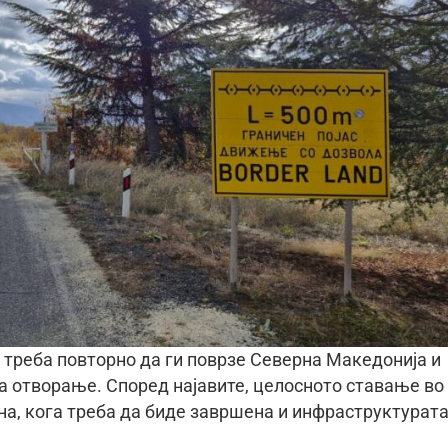
 треба повторно да ги поврзе Северна Македонија и
за отворање. Според најавите, целосното ставање во
на, кога треба да биде завршена и инфраструктурат