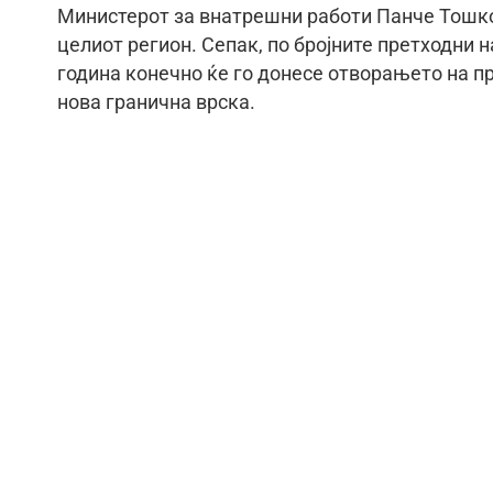
Министерот за внатрешни работи Панче Тошко
целиот регион. Сепак, по бројните претходни
година конечно ќе го донесе отворањето на п
нова гранична врска.