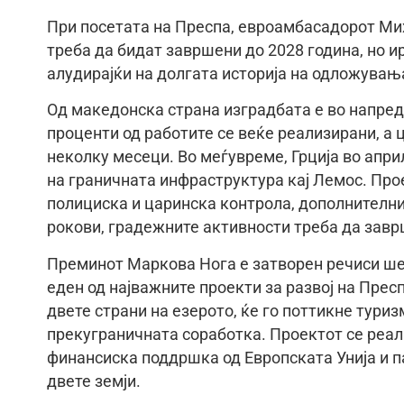
При посетата на Преспа, евроамбасадорот Мих
треба да бидат завршени до 2028 година, но и
алудирајќи на долгата историја на одложувањ
Од македонска страна изградбата е во напред
проценти од работите се веќе реализирани, а 
неколку месеци. Во меѓувреме, Грција во апр
на граничната инфраструктура кај Лемос. Про
полициска и царинска контрола, дополнителни
рокови, градежните активности треба да завр
Преминот Маркова Нога е затворен речиси ше
еден од најважните проекти за развој на Прес
двете страни на езерото, ќе го поттикне тури
прекуграничната соработка. Проектот се реали
финансиска поддршка од Европската Унија и п
двете земји.