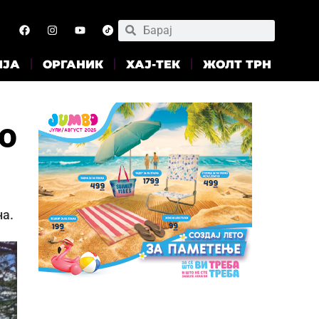
ИЈА
ОРГАНИК
ХАЈ-ТЕК
ЖОЛТ ТРН
о
на.