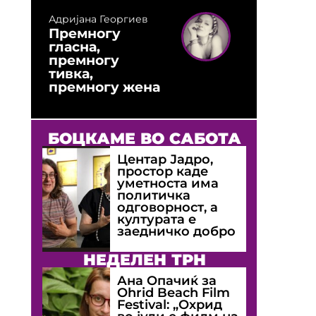
Адријана Георгиев
Премногу
гласна,
премногу
тивка,
премногу жена
БОЦКАМЕ ВО САБОТА
Центар Јадро,
простор каде
уметноста има
политичка
одговорност, а
културата е
заедничко добро
НЕДЕЛЕН ТРН
Ана Опачиќ за
Оhrid Beach Film
Festival: „Охрид