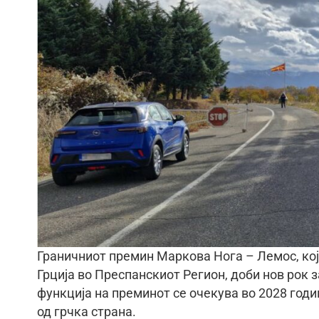
Граничниот премин Маркова Нога – Лемос, кој
Грција во Преспанскиот Регион, доби нов рок 
функција на преминот се очекува во 2028 годи
од грчка страна.