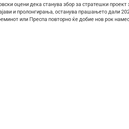
вски оцени дека станува збор за стратешки проект 
 најави и пролонгирања, останува прашањето дали 20
реминот или Преспа повторно ќе добие нов рок наме