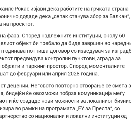
аилс Рокас изјави дека работите на грчката страна
ронично додаде дека „сепак станува збор за Балкан“,
а на проектот.
на фаза. Според надлежните институции, околу 60
целиот објект би требало да биде завршен во наредн
ил годинава потпиша договор со изведувач за изград
ектот предвидува контролни пунктови, зграда за
 објекти и паркинг-простор. Според моменталните
шат до февруари или април 2028 година.
ст децении. Неговото повторно отворање се смета 
па, бидејќи ќе овозможи побрза комуникација меѓу
змот и ќе создаде нови можности за локалниот бизнис
зира во рамки на програмата „ЕУ за Преспа“, со
артнерство со национални и локални институции од