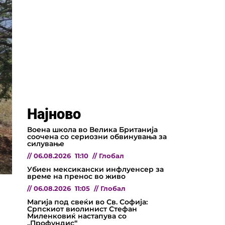
Најново
Воена школа во Велика Британија
соочена со сериозни обвинувања за
силување
//
06.08.2026
11:10
//
Глобал
Убиен мексикански инфлуенсер за
време на пренос во живо
//
06.08.2026
11:05
//
Глобал
Магија под свеќи во Св. Софија:
а
Српскиот виолинист Стефан
Миленковиќ настапува со
„Профундис“