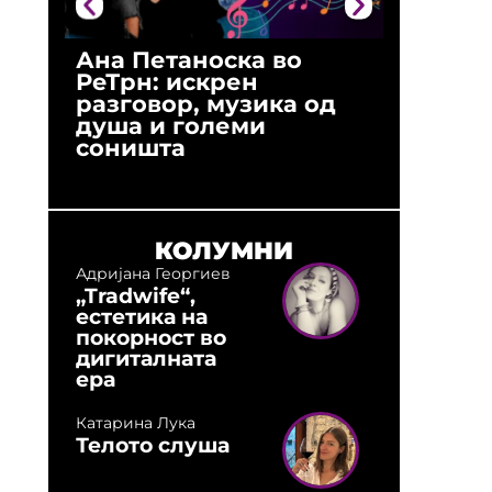
Ана Петаноска во
Ристо 
РеТрн: искрен
(Арханг
разговор, музика од
години
душа и големи
студио:
соништа
музика,
оловни
КОЛУМНИ
Адријана Георгиев
„Tradwife“,
естетика на
покорност во
дигиталната
ера
Катарина Лука
Телото слуша