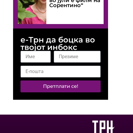
во јули е филм на
Сорентино“
е-Трн да боцка во
твојот инбокс
Претплати се!