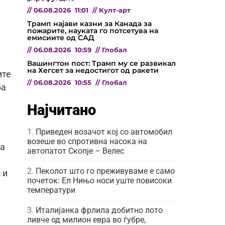
//
06.08.2026
11:01
//
Култ-арт
Трамп најави казни за Канада за
пожарите, науката го потсетува на
емисиите од САД
//
06.08.2026
10:59
//
Глобал
Вашингтон пост: Трамп му се развикал
на Хегсет за недостигот од ракети
ите
//
06.08.2026
10:55
//
Глобал
ба
Најчитано
Приведен возачот кој со автомобил
возеше во спротивна насока на
за
автопатот Скопје – Велес
Пеколот што го преживуваме е само
 и
почеток: Ел Нињо носи уште повисоки
температури
Италијанка фрлила добитно лото
ливче од милион евра во ѓубре,