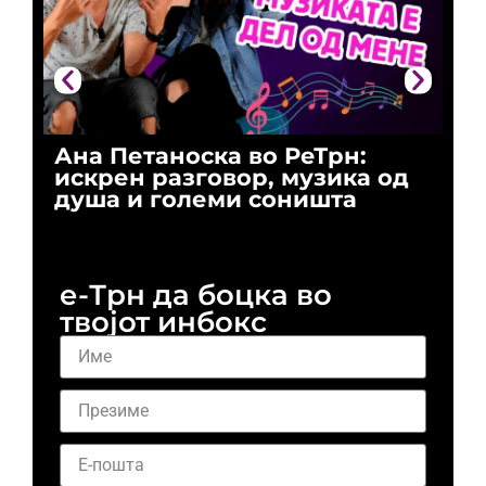
Ана Петаноска во РеТрн:
Ри
искрен разговор, музика од
го
душа и големи соништа
За
и 
е-Трн да боцка во
твојот инбокс