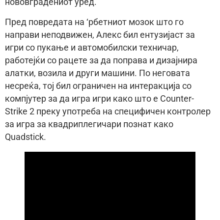
нововградениот уред.
Пред повредата на ‘рбетниот мозок што го
направи неподвижен, Алекс бил ентузијаст за
игри со пукање и автомобилски техничар,
работејќи со рацете за да поправа и дизајнира
алатки, возила и други машини. По неговата
несреќа, тој бил ограничен на интеракција со
компјутер за да игра игри како што е Counter-
Strike 2 преку употреба на специфичен контролер
за игра за квадриплегичари познат како
Quadstick.