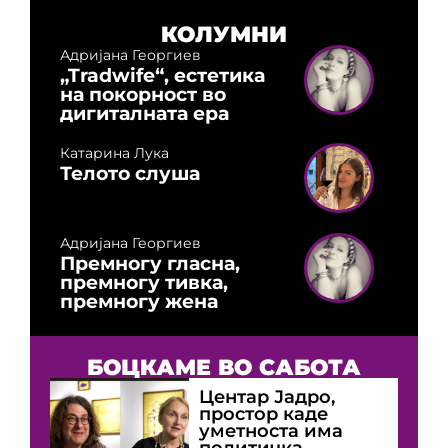
КОЛУМНИ
Адријана Георгиев
„Tradwife“, естетика
на покорност во
дигиталната ера
Катарина Лука
Телото слуша
Адријана Георгиев
Премногу гласна,
премногу тивка,
премногу жена
БОЦКАМЕ ВО САБОТА
Центар Јадро,
простор каде
уметноста има
политичка