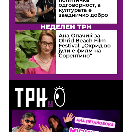
одговорност, а
културата е
заедничко добро
НЕДЕЛЕН ТРН
Ана Опачиќ за
Оhrid Beach Film
Festival: „Охрид во
јули е филм на
Сорентино“