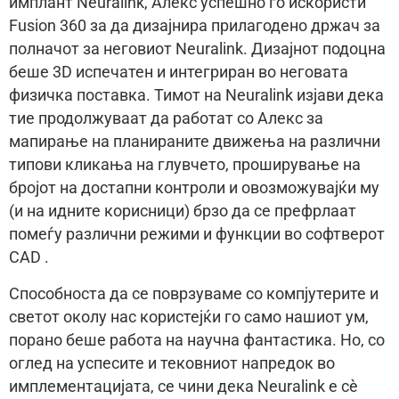
имплант Neuralink, Алекс успешно го искористи
Fusion 360 за да дизајнира прилагодено држач за
полначот за неговиот Neuralink. Дизајнот подоцна
беше 3D испечатен и интегриран во неговата
физичка поставка. Тимот на Neuralink изјави дека
тие продолжуваат да работат со Алекс за
мапирање на планираните движења на различни
типови кликања на глувчето, проширување на
бројот на достапни контроли и овозможувајќи му
(и на идните корисници) брзо да се префрлаат
помеѓу различни режими и функции во софтверот
CAD .
Способноста да се поврзуваме со компјутерите и
светот околу нас користејќи го само нашиот ум,
порано беше работа на научна фантастика. Но, со
оглед на успесите и тековниот напредок во
имплементацијата, се чини дека Neuralink е сè