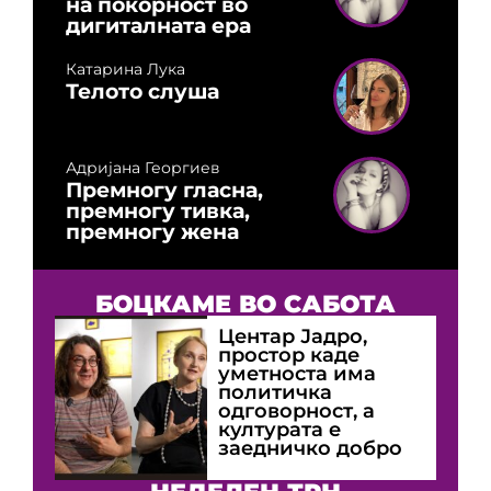
на покорност во
дигиталната ера
Катарина Лука
Телото слуша
Адријана Георгиев
Премногу гласна,
премногу тивка,
премногу жена
БОЦКАМЕ ВО САБОТА
Центар Јадро,
простор каде
уметноста има
политичка
одговорност, а
културата е
заедничко добро