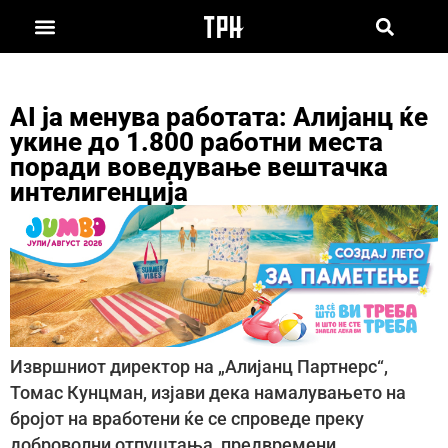
AI ја менува работата: Алијанц ќе
укине до 1.800 работни места
поради воведување вештачка
интелигенција
Извршниот директор на „Алијанц Партнерс“,
Томас Кунцман, изјави дека намалувањето на
бројот на вработени ќе се спроведе преку
доброволни отпуштања, предвремени