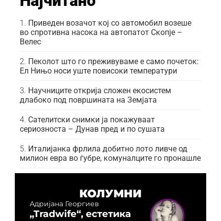
Најчитано
Приведен возачот кој со автомобил возеше
во спротивна насока на автопатот Скопје –
Велес
Пеколот што го преживуваме е само почеток:
Ел Нињо носи уште повисоки температури
Научниците открија сложен екосистем
длабоко под површината на Земјата
Сателитски снимки ја покажуваат
сериозноста – Дунав пред и по сушата
Италијанка фрлила добитно лото ливче од
милион евра во ѓубре, комуналците го пронашле
КОЛУМНИ
Адријана Георгиев
„Tradwife“, естетика