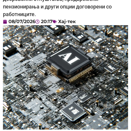
пензионирања и други опции договорени со
работниците.
08/07/2026
20:17
Хај-тек