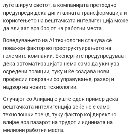
луѓе ширум светот, а компанијата претходно
предупреди дека дигиталната трансформација и
користењето на вештачката интелигенција може
да влијаат врз бројот на работни места.
Воведувањето на AI технологии станува сè
поважен фактор во преструктуирањето на
големите компании. Експертите предупредуваат
дека автоматизацијата нема само да укинува
одредени позиции, туку и ќе создава нови
професии поврзани со управување, развој и
надзор на новите технологии.
Случајот со Алијанц е уште еден пример дека
вештачката интелигенција веќе не е само
технолошки тренд, туку фактор кој директно
влијае врз пазарот на трудот и иднината на
милиони работни места.