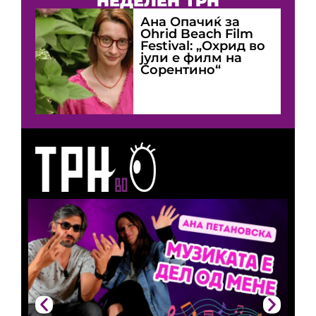
НЕДЕЛЕН ТРН
Ана Опачиќ за
Оhrid Beach Film
Festival: „Охрид во
јули е филм на
Сорентино“