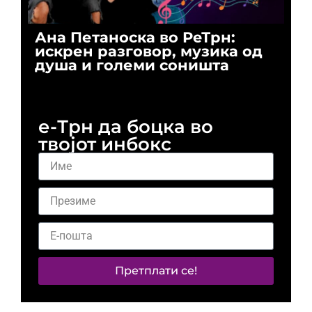
Ана Петаноска во РеТрн:
Ри
искрен разговор, музика од
го
душа и големи соништа
За
и 
е-Трн да боцка во
твојот инбокс
Претплати се!