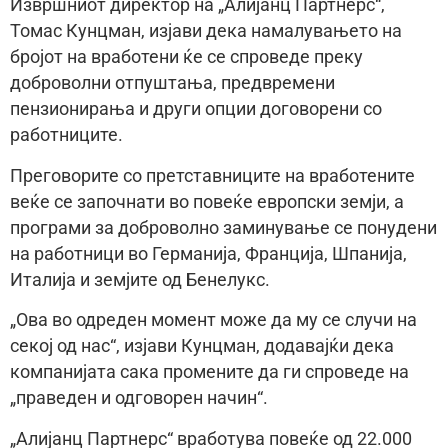
Извршниот директор на „Алијанц Партнерс“,
Томас Кунцман, изјави дека намалувањето на
бројот на вработени ќе се спроведе преку
доброволни отпуштања, предвремени
пензионирања и други опции договорени со
работниците.
Преговорите со претставниците на вработените
веќе се започнати во повеќе европски земји, а
програми за доброволно заминување се понудени
на работници во Германија, Франција, Шпанија,
Италија и земјите од Бенелукс.
„Ова во одреден момент може да му се случи на
секој од нас“, изјави Кунцман, додавајќи дека
компанијата сака промените да ги спроведе на
„праведен и одговорен начин“.
„Алијанц Партнерс“ вработува повеќе од 22.000