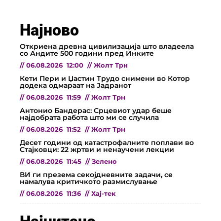
Најново
Откриена древна цивилизација што владеела
со Андите 500 години пред Инките
//
06.08.2026
12:00
//
Жолт Трн
Кети Пери и Џастин Трудо снимени во Котор
додека одмараат на Јадранот
//
06.08.2026
11:59
//
Жолт Трн
Антонио Бандерас: Срцевиот удар беше
најдобрата работа што ми се случила
//
06.08.2026
11:52
//
Жолт Трн
Десет години од катастрофалните поплави во
Стајковци: 22 жртви и ненаучени лекции
//
06.08.2026
11:45
//
Зелено
ВИ ги презема секојдневните задачи, се
намалува критичкото размислување
//
06.08.2026
11:36
//
Хај-тек