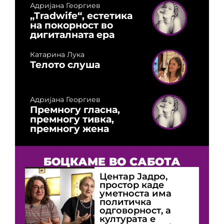
Адријана Георгиев
„Tradwife“, естетика
на покорност во
дигиталната ера
Катарина Лука
Телото слуша
Адријана Георгиев
Премногу гласна,
премногу тивка,
премногу жена
БОЦКАМЕ ВО САБОТА
Центар Јадро,
простор каде
уметноста има
политичка
одговорност, а
културата е