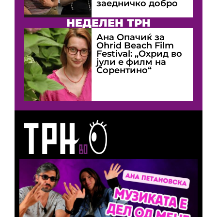
заедничко добро
НЕДЕЛЕН ТРН
Ана Опачиќ за
Оhrid Beach Film
Festival: „Охрид во
јули е филм на
Сорентино“