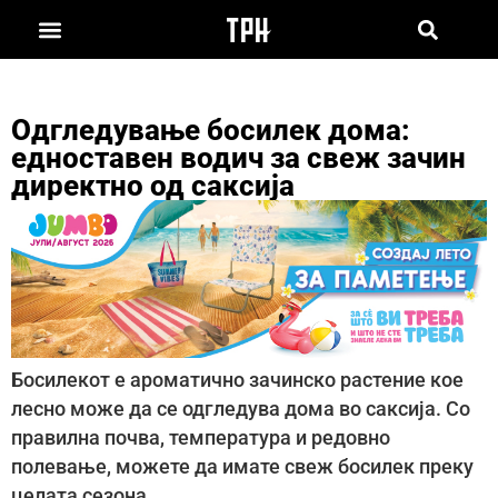
Одгледување босилек дома:
едноставен водич за свеж зачин
директно од саксија
Босилекот е ароматично зачинско растение кое
лесно може да се одгледува дома во саксија. Со
правилна почва, температура и редовно
полевање, можете да имате свеж босилек преку
целата сезона.