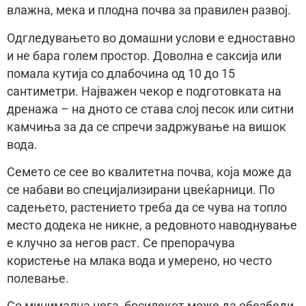
влажна, мека и плодна почва за правилен развој.
Одгледувањето во домашни услови е едноставно
и не бара голем простор. Доволна е саксија или
помала кутија со длабочина од 10 до 15
сантиметри. Најважен чекор е подготовката на
дренажа – на дното се става слој песок или ситни
камчиња за да се спречи задржување на вишок
вода.
Семето се сее во квалитетна почва, која може да
се набави во специјализирани цвеќарници. По
садењето, растението треба да се чува на топло
место додека не никне, а редовното наводнување
е клучно за негов раст. Се препорачува
користење на млака вода и умерено, но често
полевање.