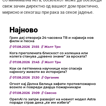
Со минимална нега, босилекот може да обезбеди
свеж зачин директно од вашиот дом практично,
мирисно и секогаш при рака за секое јадење.
Најново
Грин деј отворија 24-часовна ТВ и најавија нов
филм и песна
//
07.08.2026
21:55
//
Жолт Трн
Кога преголемата блискост со колешка или
колега станува „црвено знаме“ за врската?
//
07.08.2026
21:45
//
Жолт Трн
Кои се петтемина научници кои спасија
најмногу животи во историјата?
//
07.08.2026
21:30
//
Органик
Огнот кај Долна Белица зафати противпожарно
возило и повреди двајца пожарникари
//
07.08.2026
21:09
//
Свесно
OpenAI го запре развојот на новиот модел Astra
поради страв дека „ќе им избега“