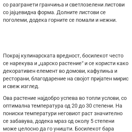
со разгранети гранчиња и светлозелени листови
со јајцевидна форма. Долните листови се
поголеми, додека горните се помали и нежни.
Покрај кулинарската вредност, босилекот често
се нарекува и „царско растение“ и се користи како
декоративен елемент во домови, кафулиња и
ресторани, благодарение на својот пријатен мирис
и свеж изглед.
Ова растение најдобро успева во топли услови, со
оптимална температура од 20 до 30 степени. На
пониски температури неговиот раст значително
се забавува, додека мраз од околу 5 степени
може целосно да го уништи. Босилекот бара