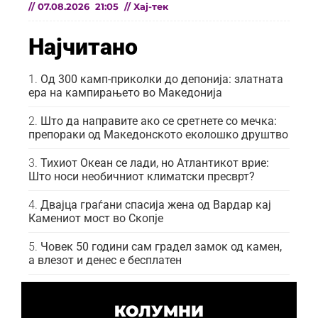
//
07.08.2026
21:05
//
Хај-тек
Најчитано
Од 300 камп-приколки до депонија: златната
ера на кампирањето во Македонија
Што да направите ако се сретнете со мечка:
препораки од Македонското еколошко друштво
Тихиот Океан се лади, но Атлантикот врие:
Што носи необичниот климатски пресврт?
Двајца граѓани спасија жена од Вардар кај
Камениот мост во Скопје
Човек 50 години сам градел замок од камен,
а влезот и денес е бесплатен
КОЛУМНИ