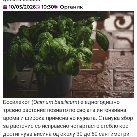
10/05/2026
10:30
Органик
Босилекот (
Ocimum basilicum
) е едногодишно
тревно растение познато по својата интензивна
арома и широка примена во кујната. Станува збор
за растение со исправено четвртасто стебло кое
достигнува висина од околу 30 до 50 сантиметри,