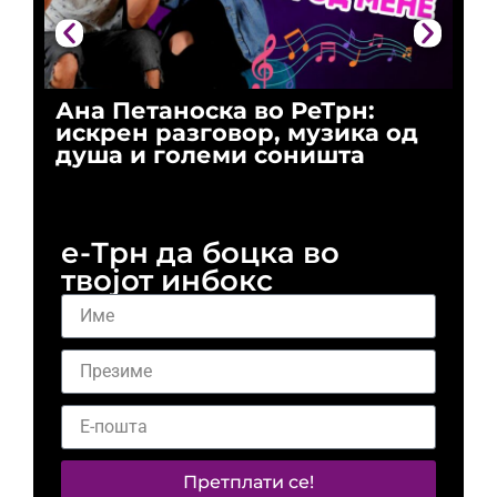
Ана Петаноска во РеТрн:
Ри
искрен разговор, музика од
го
душа и големи соништа
За
и 
е-Трн да боцка во
твојот инбокс
Претплати се!