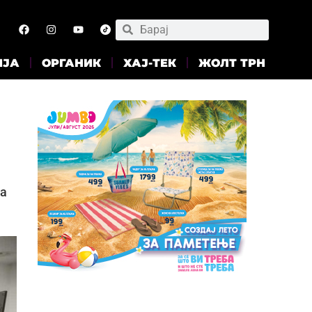
ИЈА
ОРГАНИК
ХАЈ-ТЕК
ЖОЛТ ТРН
на