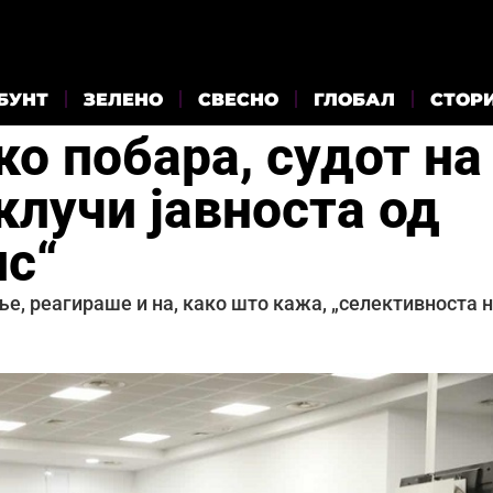
БУНТ
ЗЕЛЕНО
СВЕСНО
ГЛОБАЛ
СТОР
о побара, судот на
клучи јавноста од
лс“
е, реагираше и на, како што кажа, „селективноста 