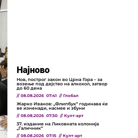
Најново
Нов, построг закон во Црна Гора – за
возење под дејство на алкохол, затвор
до 60 дена
//
08.08.2026
07:41
//
Глобал
Жарко Иванов: „Флипбук“ годинава ќе
ве изненади, насмее и збуни
//
08.08.2026
07:30
//
Култ-арт
37. издание на Ликовната колонија
„Галичник“
//
08.08.2026
07:15
//
Култ-арт