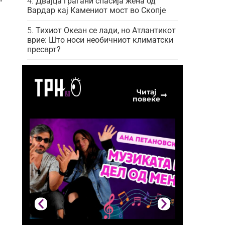
Двајца граѓани спасија жена од
Вардар кај Камениот мост во Скопје
Тихиот Океан се лади, но Атлантикот
врие: Што носи необичниот климатски
пресврт?
Читај
повеќе