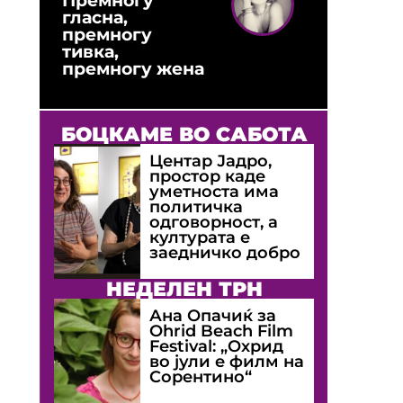
гласна,
премногу
тивка,
премногу жена
БОЦКАМЕ ВО САБОТА
Центар Јадро,
простор каде
уметноста има
политичка
одговорност, а
културата е
заедничко добро
НЕДЕЛЕН ТРН
Ана Опачиќ за
Оhrid Beach Film
Festival: „Охрид
во јули е филм на
Сорентино“