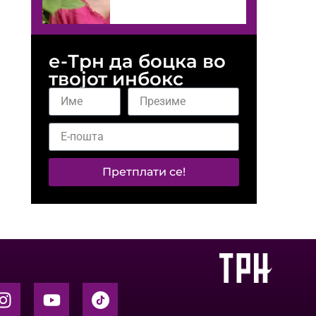
е-Трн да боцка во
твојот инбокс
Претплати се!