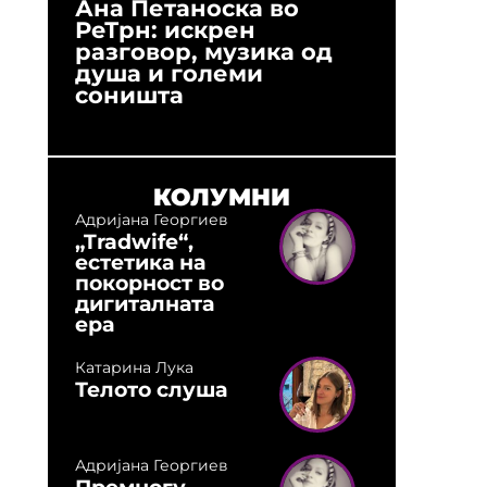
Ана Петаноска во
Ристо 
РеТрн: искрен
(Арханг
разговор, музика од
години
душа и големи
студио:
соништа
музика,
оловни
КОЛУМНИ
Адријана Георгиев
„Tradwife“,
естетика на
покорност во
дигиталната
ера
Катарина Лука
Телото слуша
Адријана Георгиев
Премногу