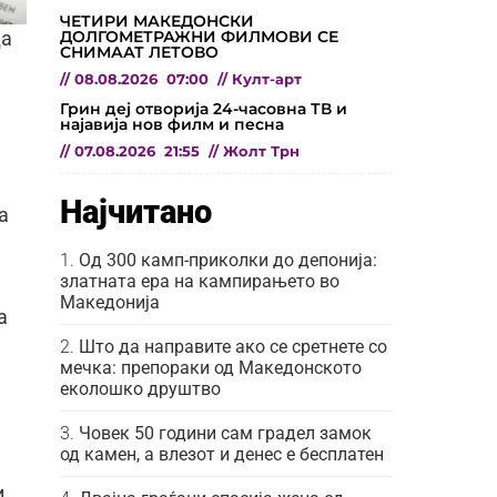
ЧЕТИРИ МАКЕДОНСКИ
ДОЛГОМЕТРАЖНИ ФИЛМОВИ СЕ
да
СНИМААТ ЛЕТОВО
//
08.08.2026
07:00
//
Култ-арт
Грин деј отворија 24-часовна ТВ и
најавија нов филм и песна
//
07.08.2026
21:55
//
Жолт Трн
Најчитано
а
Од 300 камп-приколки до депонија:
златната ера на кампирањето во
Македонија
а
Што да направите ако се сретнете со
мечка: препораки од Македонското
еколошко друштво
Човек 50 години сам градел замок
од камен, а влезот и денес е бесплатен
и