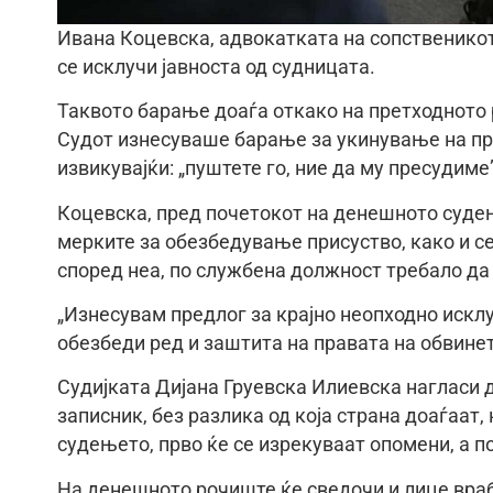
Ивана Коцевска, адвокатката на сопственикот
се исклучи јавноста од судницата.
Таквото барање доаѓа откако на претходното
Судот изнесуваше барање за укинување на пр
извикувајќи: „пуштете го, ние да му пресудиме”
Коцевска, пред почетокот на денешното судењ
мерките за обезбедување присуство, како и се
според неа, по службена должност требало да
„Изнесувам предлог за крајно неопходно исклу
обезбеди ред и заштита на правата на обвинет
Судијката Дијана Груевска Илиевска нагласи д
записник, без разлика од која страна доаѓаат,
судењето, прво ќе се изрекуваат опомени, а 
На денешното рочиште ќе сведочи и лице враб