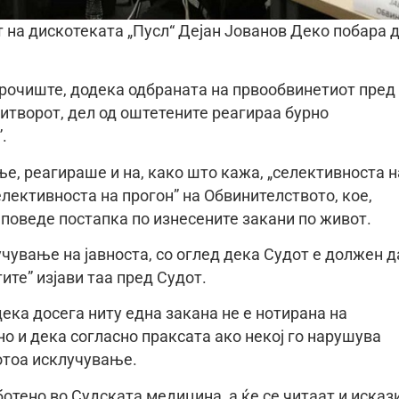
 на дискотеката „Пусл“ Дејан Јованов Деко побара 
 рочиште, додека одбраната на првообвинетиот пред
итворот, дел од оштетените реагираа бурно
.
е, реагираше и на, како што кажа, „селективноста н
лективноста на прогон” на Обвинителството, кое,
 поведе постапка по изнесените закани по живот.
чување на јавноста, со оглед дека Судот е должен д
ите” изјави таа пред Судот.
ека досега ниту една закана не е нотирана на
 но и дека согласно праксата ако некој го нарушува
потоа исклучување.
отено во Судската медицина, а ќе се читаат и исказ