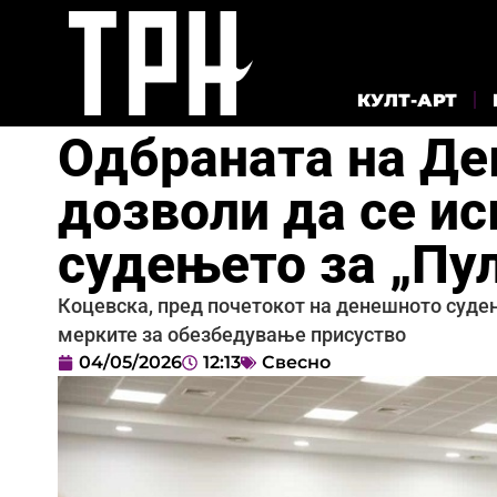
КУЛТ-АРТ
Одбраната на Дек
дозволи да се ис
судењето за „Пу
Коцевска, пред почетокот на денешното судењ
мерките за обезбедување присуство
04/05/2026
12:13
Свесно