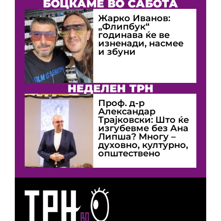
БОЦКАМЕ ВО САБОТА
Жарко Иванов:
„Флипбук“
годинава ќе ве
изненади, насмее
и збуни
НЕДЕЛЕН ТРН
Проф. д-р
Александар
Трајковски: Што ќе
изгубевме без Ана
Липша? Многу –
духовно, културно,
општествено