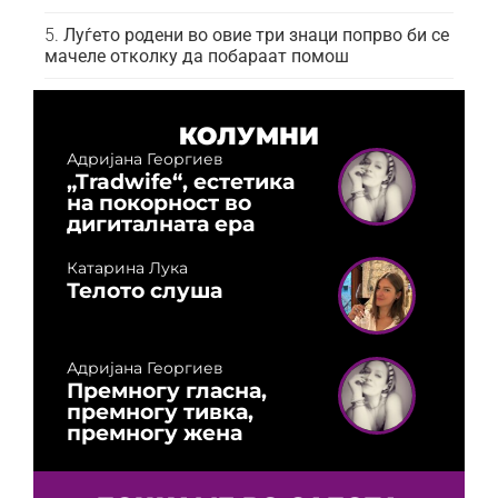
Луѓето родени во овие три знаци попрво би се
мачеле отколку да побараат помош
КОЛУМНИ
Адријана Георгиев
„Tradwife“, естетика
на покорност во
дигиталната ера
Катарина Лука
Телото слуша
Адријана Георгиев
Премногу гласна,
премногу тивка,
премногу жена