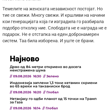
Темелите на женската независност постоjат. Но
тие се свежи. Многу свежи. И кршливи на начини
кои генерациjата коjа ги изградила го разбирала
подобро отколку ние. Слободата не е награда не е
подарок. Не е отстапка на еден добронамерен
систем. Таа била изборена. И уште се брани.
Најново
Дрво од 84 метри откриено во досега
неистражена шума
//
09.08.2026
16:30
//
Зелено
Индонезија заплени 1,3 тони кетамин скриени
во 65 вреќи на танзаниски брод
//
09.08.2026
16:20
//
Глобал
Нетанјаху го одби планот од 15 точки на Трамп
за Газа
//
09.08.2026
16:14
//
Глобал