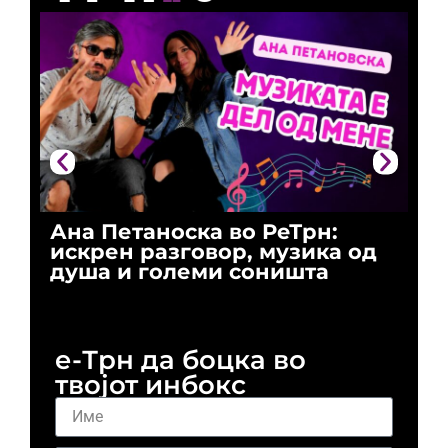
Ана Петаноска во РеТрн:
Ри
искрен разговор, музика од
го
душа и големи соништа
За
и 
е-Трн да боцка во
твојот инбокс