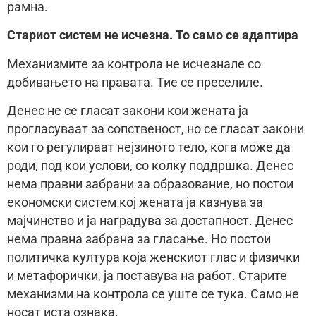
рамна.
Стариот систем не исчезна. То само се адаптира
Механизмите за контрола не исчезнале со
добивањето на правата. Тие се преселиле.
Денес не се гласат закони кои жената jа
прогласуваат за сопственост, но се гласат закони
кои го регулираат нejзиното тело, кога може да
роди, под кои услови, со колку поддршка. Денес
нема правни забрани за образование, но постои
економски систем кoj жената jа казнува за
маjчинство и jа наградува за достапност. Денес
нема правна забрана за гласање. Но постои
политичка култура коjа женскиот глас и физички
и метафорички, jа поставува на работ. Старите
механизми на контрола сe уштe се тука. Само не
носат иста ознака.