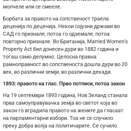
молчеле или се смееле.
Борбата за правото на сопственост траела
деценија по деценија. Некои сојузни држави во
САД го признале, потоа го одземале, потоа
повторно признале. Во Британија, Married Women’s
Property Act бил донесен дури во 1882 година и
тогаш само делумно. Целосна правна
рамноправност во сопственоста дошла дури во 20
век, во различни земји, во различни декади.
1893: правото на глас. Прво потписи, потоа закон
На 19 септември 1893 година, Нов Зеланд станала
прва самоуправувачка земја во светот која во
закон го вградила правото на жените да гласаат
на парламентарни избори. Тоа не се случило
преку добра волја на политичарите. Се сучило