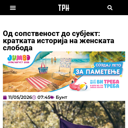
Од сопственост до субјект:
кратката историја на женската
слобода
11/05/2026
07:45
Бунт