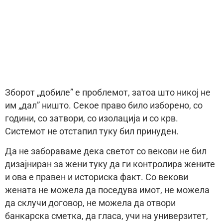
Зборот „добиле” е проблемот, затоа што никој не
им „дал” ништо. Секое право било изборено, со
години, со затвори, со изолација и со крв.
Системот не отстапил туку бил принуден.
Да не забораваме дека светот со векови не бил
дизајниран за жени туку да ги контролира жените
и ова е правен и историска факт. Со векови
жената не можела да поседува имот, не можела
да склучи договор, не можела да отвори
банкарска сметка, да гласа, учи на универзитет,