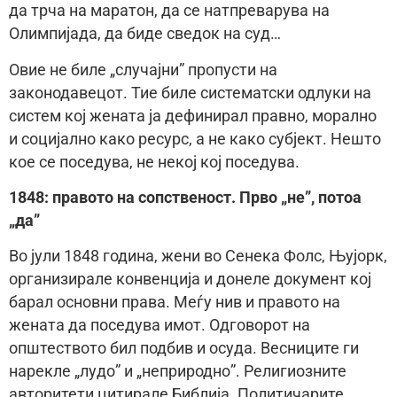
да трча на маратон, да се натпреварува на
Олимпијада, да биде сведок на суд…
Овие не биле „случајни” пропусти на
законодавецот. Тие биле систематски одлуки на
систем кој жената ја дефинирал правно, морално
и социјално како ресурс, а не како субjект. Нешто
кое се поседува, не некој кој поседува.
1848: правото на сопственост. Прво „не”, потоа
„да”
Во јули 1848 година, жени во Сенека Фолс, Њујорк,
организирале конвенција и донеле документ кој
барал основни права. Меѓу нив и правото на
жената да поседува имот. Одговорот на
општеството бил подбив и осуда. Весниците ги
нарекле „лудо” и „неприродно”. Религиозните
авторитети цитирале Библија. Политичарите