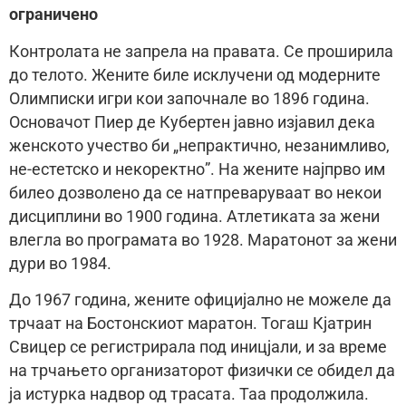
ограничено
Контролата не запрела на правата. Се проширила
до телото. Жените биле исклучени од модерните
Олимписки игри кои започнале во 1896 година.
Основачот Пиер де Кубертен jавно изjавил дека
женското учество би „непрактично, незанимливо,
не-естетско и некоректно”. На жените наjпрво им
билео дозволено да се натпреваруваат во некои
дисциплини во 1900 година. Атлетиката за жени
влегла во програмата во 1928. Маратонот за жени
дури во 1984.
До 1967 година, жените официjално не можеле да
трчаат на Бостонскиот маратон. Тогаш Кjатрин
Свицер се регистрирала под иницjали, и за врeме
на трчањето организаторот физички се обидел да
ja истурка надвор од трасата. Таа продолжила.