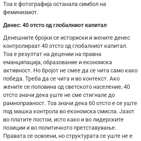
Тоа е фотографиja останала симбол на
феминизмот.
Денес: 40 отсто од глобалниот капитал
Денешните бројки се историски и жените денес
контролираат 40 отсто од глобалниот капитал.
Тоа е резултат на децении на правна
еманципациjа, образование и економска
активност. Но броjот не смее да се чита само како
победа. Треба да се чита и во контекст. Ако
жените се половина од светското население, 40
отсто значи дека уште не сме стигнале до
рамноправност. Тоа значи дека 60 отсто е сe уштe
под машка контрола во економска смисла. Jазот
во платите постои, исто како и во лидерските
позиции и во политичкото претставување.
Правата се освоени, но структурата сe уште не е