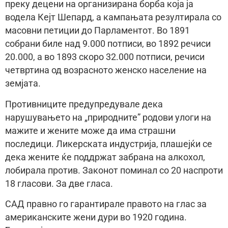
преку децени на организирана борба која ја
водела Кejт Шепард, а кампањата резултирала со
масовни петиции до Парламентот. Во 1891
собрани биле над 9.000 потписи, во 1892 речиси
20.000, а во 1893 скоро 32.000 потписи, речиси
четвртина од возрасното женско население на
земjата.
Противниците предупредувале дека
нарушувањето на „природните” родови улоги на
мажите и жените може да има страшни
последици. Ликерската индустриjа, плашejќи се
дека жените ќе поддржат забрана на алкохол,
лобирала против. Законот поминал со 20 наспроти
18 гласови. За две гласа.
САД правно го гарантирале правото на глас за
американските жени дури во 1920 година.