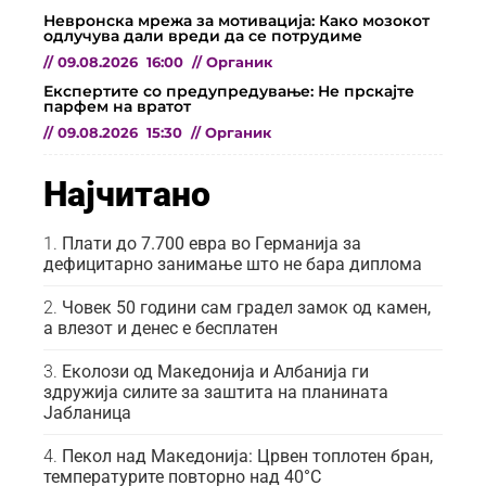
Невронска мрежа за мотивација: Како мозокот
одлучува дали вреди да се потрудиме
//
09.08.2026
16:00
//
Органик
Експертите со предупредување: Не прскајте
парфем на вратот
//
09.08.2026
15:30
//
Органик
Најчитано
Плати до 7.700 евра во Германија за
дефицитарно занимање што не бара диплома
Човек 50 години сам градел замок од камен,
а влезот и денес е бесплатен
Еколози од Македонија и Албанија ги
здружија силите за заштита на планината
Јабланица
Пекол над Македонија: Црвен топлотен бран,
температурите повторно над 40°C