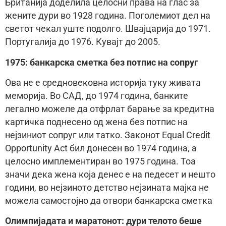
Британија доделила целосни права на глас за
жените дури во 1928 година. Поголемиот дел на
светот чекал уште подолго. Швајцарија до 1971.
Португалија до 1976. Кувajт до 2005.
1975: банкарска сметка без потпис на сопруг
Ова не е средновековна историja туку живата
меморија. Во САД, до 1974 година, банките
легално можеле да отфрлат барање за кредитна
картичка поднесено од жена без потпис на
нejзиниот сопруг или татко. Законот Equal Credit
Opportunity Act бил донесен во 1974 година, а
целосно имплементиран во 1975 година. Тоа
значи дека жена која денес е на педесет и нешто
години, во нejзиното детство нejзината маjка не
можела самостоjно да отвори банкарска сметка
Олимпиjадата и маратонот: дури телото беше