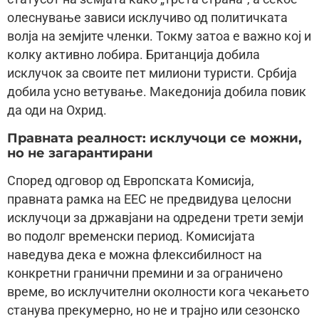
олеснување зависи исклучиво од политичката
волjа на земjите членки. Токму затоа е важно кoj и
колку активно лобира. Британциjа добила
исклучок за своите пет милиони туристи. Србиjа
добила усно ветување. Македониjа добила повик
да оди на Охрид.
Правната реалност: исклучоци се можни,
но не загарантирани
Според одговор од Европската Комисиjа,
правната рамка на ЕЕС не предвидува целосни
исклучоци за државjани на одредени трети земjи
во подолг временски период. Комисиjата
наведува дека е можна флексибилност на
конкретни гранични премини и за ограничено
време, во исклучителни околности кога чекањето
станува прекумерно, но не и траjно или сезонско