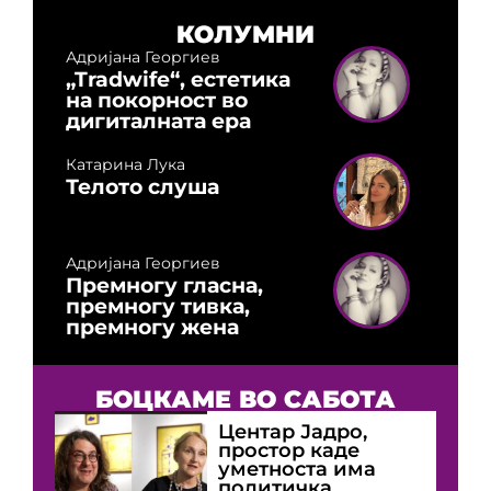
КОЛУМНИ
Адријана Георгиев
„Tradwife“, естетика
на покорност во
дигиталната ера
Катарина Лука
Телото слуша
Адријана Георгиев
Премногу гласна,
премногу тивка,
премногу жена
БОЦКАМЕ ВО САБОТА
Центар Јадро,
простор каде
уметноста има
политичка