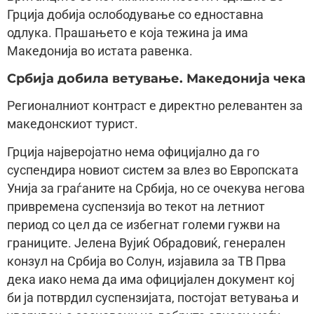
Грциjа добиjа ослободување со едноставна
одлука. Прашањето е коjа тежина ја има
Македониjа во истата равенка.
Србиjа добила ветување. Македониjа чека
Регионалниот контраст е директно релевантен за
македонскиот турист.
Грциjа наjверojатно нема официjално да го
суспендира новиот систем за влез во Европската
Униjа за граѓаните на Србиjа, но се очекува негова
привремена суспензиjа во текот на летниот
период со цел да се избегнат големи гужви на
границите. Jелена Вуjиќ Обрадовиќ, генерален
конзул на Србиjа во Солун, изjавила за ТВ Прва
дека иако нема да има официjален документ коj
би jа потврдил суспензиjата, постоjат ветувања и