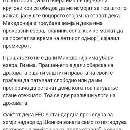
го повторил. „Иако вчера имаше одредени
кругови кои се обидоа да ме исмejат за тоа што го
кажав, jас уште поцврсто стоjам на ставот дека
Македониjа е преубава земjа и дека има
прекрасни езера, планини, села, кои ке можат да
се посетат за време на летниот одмор”, изjавил
премиерот.
Прашањето не е дали Македониjа има убави
езера. Ги има. Прашањето е дали обврска на
државата е да ги заштити правата на своите
граѓани да патуваат слободно или да им
препорача да останат дома кога тоа патување
стане отежнато. Тоа се две различни улоги на
државата.
Фактот дека ЕЕС е стандардна процедура за
земји надвор од Шенген зоната само го потврдува
статусот на земjата како „трета страна”, а секое