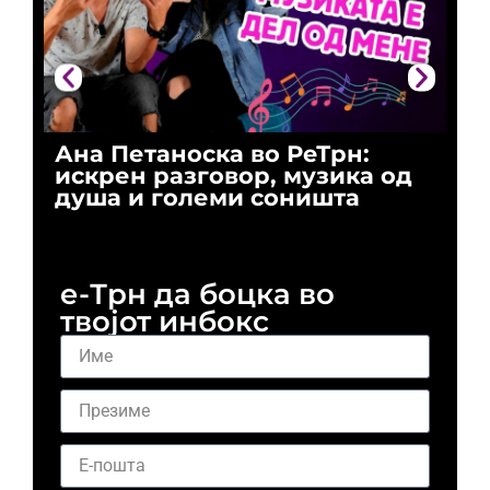
Ана Петаноска во РеТрн:
Ри
искрен разговор, музика од
го
душа и големи соништа
За
и 
е-Трн да боцка во
твојот инбокс