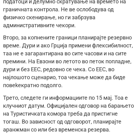
податоци и делумно скратување на времето на
граничната контрола. Не ве ослободува од
физичко скенирање, но ги забрзува
административните чекори.
Второ, за копнените граници планираjте резервно
време. Дури и ако Грциjа примени флексибилност,
таа не е загарантирана во сите часови и на сите
премини. На Евзони во летото во петок попладне,
дури и без ЕЕС, редовно се чека. Со ЕЕС, во
наjлошото сценарио, тоа чекање може да биде
повеkекратно подолго.
Трето, следете ги информациите по 15 маj. Тоа е
клучниот датум. Официjален одговор на барањето
на Туристичката комора треба да пристигне
тогаш. Во зависност од одговорот, планираjте
аранжман со или без временска резерва.