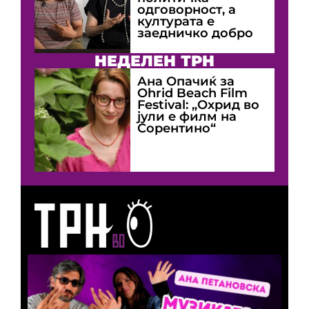
одговорност, а
културата е
заедничко добро
НЕДЕЛЕН ТРН
Ана Опачиќ за
Оhrid Beach Film
Festival: „Охрид во
јули е филм на
Сорентино“