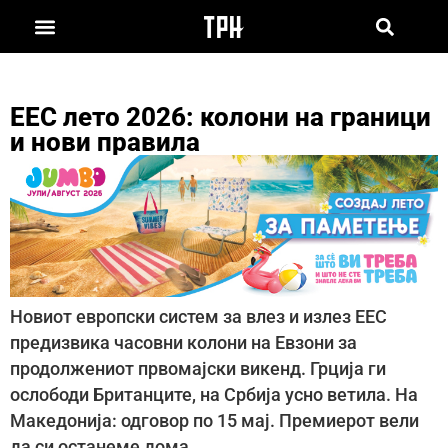
ЕЕС лето 2026: колони на граници
и нови правила
Новиот европски систем за влез и излез ЕЕС
предизвика часовни колони на Евзони за
продолжениот првомајски викенд. Грција ги
ослободи Британците, на Србија усно ветила. На
Македонија: одговор по 15 мај. Премиерот вели
да си останеме дома…