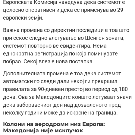
Европската Комисиjа наведува дека системот е
целосно оперативен и дека се применува во 29
европски земји.
Важна промена со директни последици е тоа што
при секое следно влегување во Шенген зоната,
системот повторно ве евидентира. Нема
еднократна регистрациjа по коjа поминувате
побрзо. Секоj влез е нова постапка.
Дополнителната промена е тоа дека системот
автоматски го следи дали некоj ги прекршил
правилата за 90-дневен престоj во период од 180
дена. Ова за Македонците коишто летуваат значи
дека заборавениот ден над дозволеното пред
неколку години може да искрсне на граница.
Колони на аеродроми низ Европа:
Македониjа ниjе исклучок