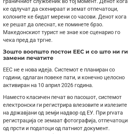
граничниот службеник во тоj момент. Денот кога
ке одлучат да скенираат и земат отпечатоци,
колоните ке бидат мерени со часови. Денот кога
ке решат да олеснат, ке поминете брзо.
Македонскиот турист не знае кое сценарио го
чека пред да тргне.
Зошто воопшто постои ЕЕС и со што ни ги
замени печатите
ЕЕС не е нова идеjа. Системот е планиран со
години, одлаган повеке пати, и конечно целосно
активиран на 10 април 2026 година.
Наместо класичен печат во пасошот, системот
електронски ги регистрира влезовите и излезите
на државjани од земји надвор од ЕУ. При prvата
регистрација се земаат фотографиjа, отпечатоци
од прсти и податоци од патниот документ.