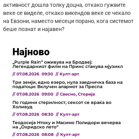
активност дошла толку доцна, откако гужвите
веке се виделе, откако викендов веке се чекало
на Евзони, наместо месеци порано, кога системот
беше познат и наjавен?
Најново
„Purple Rain“ оживува на Бродвеј:
Легендарниот филм на Принс станува мјузикл
//
07.08.2026
09:30
//
Култ-арт
Три земји, едно езеро, нула заедничка база на
податоци: Вклучен алармот за Преспа
//
07.08.2026
09:00
//
Свесно
,
Сторија
По години стерилност, сексот се враќа во
Холивуд
//
07.08.2026
08:30
//
Култ-арт
Теодосија Нтоку и Масимо Полидори вечерва
на „Охридско лето“
//
07.08.2026
08:08
//
Култ-арт