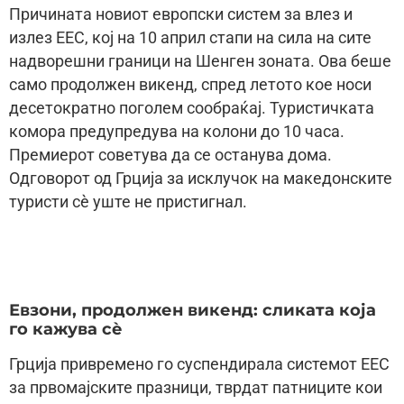
Причината новиот европски систем за влез и
излез ЕЕС, кој на 10 април стапи на сила на сите
надворешни граници на Шенген зоната. Ова беше
само продолжен викенд, спред летото кое носи
десетократно поголем сообраќај. Туристичката
комора предупредува на колони до 10 часа.
Премиерот советува да се останува дома.
Одговорот од Грција за исклучок на македонските
туристи сè уште не пристигнал.
Евзони, продолжен викенд: сликата која
го кажува сè
Грција привремено го суспендирала системот ЕЕС
за првомајските празници, тврдат патниците кои