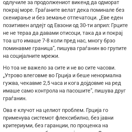
одлучиле за продолжениот викенд да одморат
покрај море. Граѓаните велат дека поминале без
скенирање и без земање отпечатоци. „Еве еден
позитивен апдejт од Евзони од 30-ти април: Грците
не не тераа да давами отисоци, така да и покрај
тоа што имаше 7-8 коли пред нас, многу брзо
поминавме граница”, пишува граѓанин во групите
на социјалните мрежи.
Но тоа не важело за сите и не во сите часови.
„Утрово влеговме во Грција и беше ненормална
гужва, чекавме 2,5 часа и кога дојдовме на ред
имаше само контрола на пасошите”, пишува друг
граѓанин.
Ова е клучот на целиот проблем. Грција го
применува системот флексибилно, без јавни
критериуми, без гаранции, по проценка на