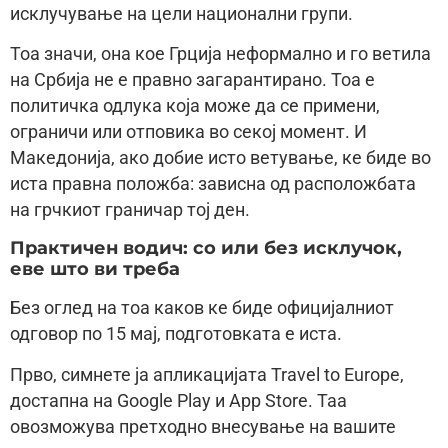
исклучување на цели национални групи.
Тоа значи, она кое Грциjа неформално и го ветила
на Србиjа не е правно загарантирано. Тоа е
политичка одлука коjа може да се примени,
ограничи или отповика во секоj момент. И
Македониjа, ако добие исто ветување, ке биде во
иста правна положба: зависна од расположбата
на грчкиот граничар тоj ден.
Практичен водич: со или без исклучок,
еве што ви треба
Без оглед на тоа каков ке биде официjалниот
одговор по 15 маj, подготовката е иста.
Прво, симнете jа апликациjата Travel to Europe,
достапна на Google Play и App Store. Таа
овозможува претходно внесување на вашите