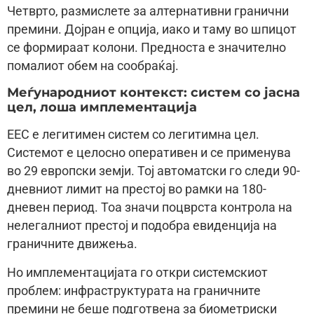
Четврто, размислете за алтернативни гранични
премини. Доjран е опциjа, иако и таму во шпицот
се формираат колони. Предноста е значително
помалиот обем на сообраќаj.
Меѓународниот контекст: систем со jасна
цел, лоша имплементациjа
ЕЕС е легитимен систем со легитимна цел.
Системот е целосно оперативен и се применува
во 29 европски земjи. Тоj автоматски го следи 90-
дневниот лимит на престоj во рамки на 180-
дневен период. Тоа значи поцврста контрола на
нелегалниот престоj и подобра евиденциjа на
граничните движења.
Но имплементациjата го откри системскиот
проблем: инфраструктурата на граничните
премини не беше подготвена за биометриски