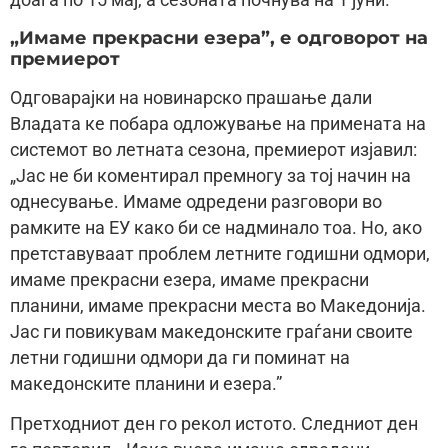
„Имаме прекрасни езера”, е одговорот на
премиерот
Одговараjки на новинарско прашање дали
Владата ке побара одложување на примената на
системот во летната сезона, премиерот изjавил:
„Jас не би коментирал премногу за тоj начин на
однесување. Имаме одредени разговори во
рамките на ЕУ како би се надминало тоа. Но, ако
претставуваат проблем летните годишни одмори,
имаме прекрасни езера, имаме прекрасни
планини, имаме прекрасни места во Македониjа.
Jас ги повикувам македонските граѓани своите
летни годишни одмори да ги поминат на
македонските планини и езера.”
Претходниот ден го рекол истото. Следниот ден