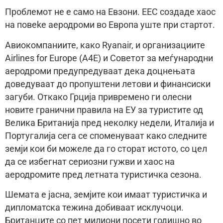
Проблемот не е само на Евзони. ЕЕС создаде хаос
на повеke аеродроми во Европа уште при стартот.
Авиокомпаниите, како Ryanair, и организациите
Airlines for Europe (A4E) и Советот за меѓународни
аеродроми предупредуваат дека доцнењата
доведуваат до пропуштени летови и финансиски
загуби. Откако Грциjа привремено ги олесни
новите гранични правила на ЕУ за туристите од
Велика Британиjа пред неколку недели, Италиjа и
Португалиjа сега се споменуваат како следните
земји кои би можеле да го сторат истото, со цел
да се избегнат сериозни гужви и хаос на
аеродромите пред летната туристичка сезона.
Шемата е jасна, земjите кои имаат туристичка и
дипломатска тежина добиваат исклучоци.
Британците со пет милиони посети годишно во