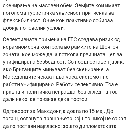
скенирања на масовен обем. Земjите кои имаат
поголема туристичка зависност притиснаа за
флексибилност. Оние кои поактивно лобираа,
добиjа поповолни услови.
Селективната примена на ЕЕС создава ризик од
нерамномерна контрола во рамките на Шенген
зоната, кое може да jа поткопа првичната цел за
унифицирана безбедност. Со поедноставен jазик:
ако Британците минуваат без скенирање, а
Македонците чекаат два часа, системот не
работи унифицирано. Работи селективно. Тоа е
правна и политичка неправда, без оглед на тоа
дали некоj ке признае дека постои.
Одговорот за Македониjа доаѓа по 15 маj. До
тогаш, останува прашањето коjшто никоj не сакал
да го постави наjгласно: зошто дипломатската