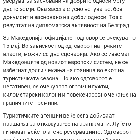
уверувања засновани на добрите односи меѓу
двете земjи. Ова засега е усно ветување, без
документ и засновано на добри односи. Тоа е
резултат на дипломатска активност на Белград.
За Македониjа, официjален одговор се очекува по
15 маj. Во зависност од одговорот на грчките
власти, можни се две сценариjа. Ако се изземат
Македонците од новиот европски систем, ке се
избегнат долги чекања на граница во екот на
туристичката сезона. Но ако одговорот е
негативен, се очекуваат огромни гужви,
километарски колони и повекечасовно чекање на
граничните премини.
Туристичките агенции веќe сега добиваат
прашања за откажување на аранжмани. Луѓето
ги имаат веќе платено резервациите. Одговорот
доаѓа по 15 маj, а сезоната почнува на 1 jуни.