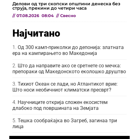
Делови од три скопски општини денеска без
струја, прекини до четири часа
//
07.08.2026
08:04
//
Свесно
Најчитано
Од 300 камп-приколки до депонија: златната
ера на кампирањето во Македонија
Што да направите ако се сретнете со мечка:
препораки од Македонското еколошко друштво
Тихиот Океан се лади, но Атлантикот врие:
Што носи необичниот климатски пресврт?
Научниците открија сложен екосистем
длабоко под површината на Земјата
Тешка сообраќајка во Загреб, загинаа три
лица