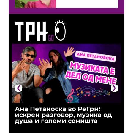
Ана Петаноска во РеТрн:
Ри
искрен разговор, музика од
го
душа и големи соништа
За
и 