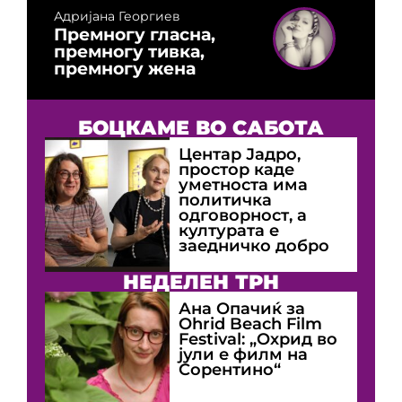
Адријана Георгиев
Премногу гласна,
премногу тивка,
премногу жена
БОЦКАМЕ ВО САБОТА
Центар Јадро,
простор каде
уметноста има
политичка
одговорност, а
културата е
заедничко добро
НЕДЕЛЕН ТРН
Ана Опачиќ за
Оhrid Beach Film
Festival: „Охрид во
јули е филм на
Сорентино“