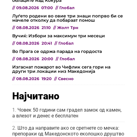
облаците над Кокура
//
09.08.2026
07:00
//
Глобал
Луѓето родени во овие три знаци попрво би се
мачеле отколку да побараат помош
//
08.08.2026
21:10
//
Жолт Трн
Вучиќ: Избори за максимум три месеци
//
08.08.2026
20:41
//
Глобал
Во Прага се одржа парада на гордоста
//
08.08.2026
20:00
//
Глобал
Изгаснат пожарот во Чифлик сега гори на
други три локации низ Македонија
//
08.08.2026
19:20
//
Свесно
Најчитано
Човек 50 години сам градел замок од камен,
а влезот и денес е бесплатен
Што да направите ако се сретнете со мечка:
препораки од Македонското еколошко друштво