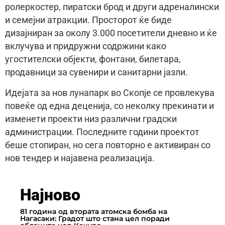
ролеркостер, пиратски брод и други адреналински
и семејни атракции. Просторот ќе биде
дизајниран за околу 3.000 посетители дневно и ќе
вклучува и придружни содржини како
угостителски објекти, фонтани, билетара,
продавници за сувенири и санитарни јазли.
Идејата за нов лунапарк во Скопје се провлекува
повеќе од една деценија, со неколку прекинати и
изменети проекти низ различни градски
администрации. Последните години проектот
беше стопиран, но сега повторно е активиран со
нов тендер и најавена реализација.
Најново
81 година од втората атомска бомба на
Нагасаки: Градот што стана цел поради