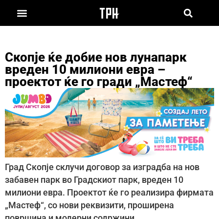
Скопје ќе добие нов лунапарк
вреден 10 милиони евра –
проектот ќе го гради „Мастеф“
Град Скопје склучи договор за изградба на нов
забавен парк во Градскиот парк, вреден 10
милиони евра. Проектот ќе го реализира фирмата
„Мастеф“, со нови реквизити, проширена
површина и модерни содржини.