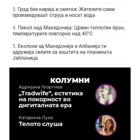
Град без кирија и сметки: Жителите сами
произведуваат струја и носат вода
Пекол над Македонија: Црвен топлотен бран,
температурите повторно над 40°C
Еколози од Македонија и Албанија ги
здружија силите за заштита на планината
Јабланица
КОЛУМНИ
Адријана Георгиев
„Tradwife“, естетика
на покорност во
дигиталната ера
Катарина Лука
Телото слуша