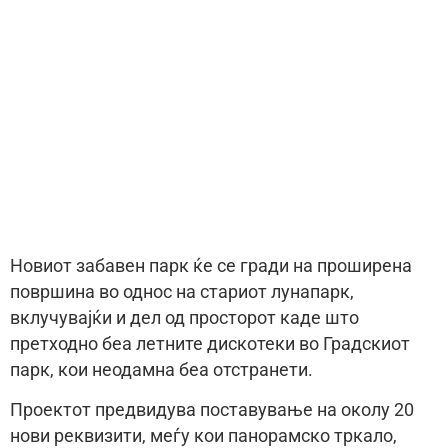
Новиот забавен парк ќе се гради на проширена
површина во однос на стариот лунапарк,
вклучувајќи и дел од просторот каде што
претходно беа летните дискотеки во Градскиот
парк, кои неодамна беа отстранети.
Проектот предвидува поставување на околу 20
нови реквизити, меѓу кои панорамско тркало,