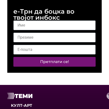
е-Трн да боцка во
твојот инбокс
Претплати се!
ТЕМИ
КУЛТ-АРТ