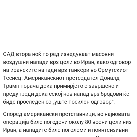
САД втора ноќ по ред изведуваат масовни
воздушни напади врз цели во Иран, како одговор
на иранските напади врз танкери во Ормутскиот
Теснец. Американскиот претседател Доналд
Трамп порача дека примирјето е завршено и
предупреди дека секој нов напад врз бродови ќе
биде проследен со „уште посилен одговор“.
Според американски претставници, во најновата
операција биле погодени околу 80 воени цели низ
Иран, а нападите биле поголеми и поинтензивни