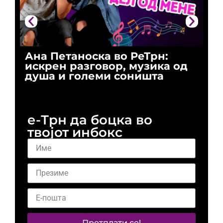
Ана Петаноска во РеТрн:
Ри
искрен разговор, музика од
го
душа и големи соништа
За
и 
е-Трн да боцка во
твојот инбокс
Претплати се!