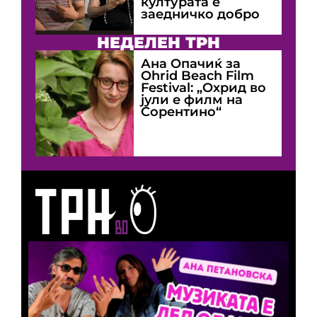
културата е
заедничко добро
НЕДЕЛЕН ТРН
Ана Опачиќ за
Оhrid Beach Film
Festival: „Охрид во
јули е филм на
Сорентино“