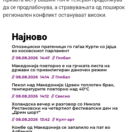
да се продлабочува, а стравувањата од поширок
регионален конфликт остануваат високи.
Најново
Опозициски пратеници го гаѓаа Курти со јајца
во косовскиот парламент
//
08.08.2026
14:47
//
Глобал
Македонија повторно е на грчката листа на
држави со привилигиран даночен режим
//
08.08.2026
14:14
//
Глобал
Пекол над Македонија: Црвен топлотен бран,
температурите повторно над 40°C
//
08.08.2026
14:12
//
Свесно
Холандска вечер и разговор со Никола
Ристановски на четвртиот фестивалски ден на
„Дрим шорт“
//
08.08.2026
13:42
//
Култ-арт
Комбе од Македонија се запалило на пат во
Албанија