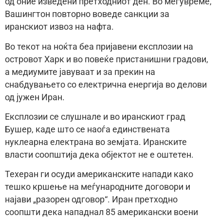
од оние изведени претходниот ден. Во меѓувреме,
Вашингтон повторно воведе санкции за
иранскиот извоз на нафта.
Во текот на ноќта беа пријавени експлозии на
островот Харк и во повеќе пристанишни градови,
а медиумите јавуваат и за прекин на
снабдувањето со електрична енергија во делови
од јужен Иран.
Експлозии се слушнале и во иранскиот град
Бушер, каде што се наоѓа единствената
нуклеарна електрана во земјата. Иранските
власти соопштија дека објектот не е оштетен.
Техеран ги осуди американските напади како
тешко кршење на меѓународните договори и
најави „разорен одговор“. Иран претходно
соопшти дека нападнал 85 американски воени