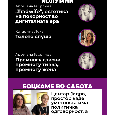
КОЛУМНИ
Адријана Георгиев
„Tradwife“, естетика
на покорност во
дигиталната ера
Катарина Лука
Телото слуша
Адријана Георгиев
Премногу гласна,
премногу тивка,
премногу жена
БОЦКАМЕ ВО САБОТА
Центар Јадро,
простор каде
уметноста има
политичка
одговорност, а