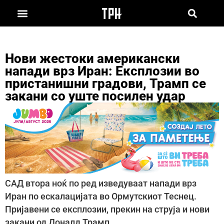
Нови жестоки американски
напади врз Иран: Експлозии во
пристанишни градови, Трамп се
закани со уште посилен удар
САД втора ноќ по ред изведуваат напади врз
Иран по ескалацијата во Ормутскиот Теснец.
Пријавени се експлозии, прекин на струја и нови
закани од Доналд Трамп.