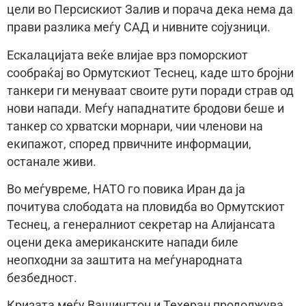
цели во Персискиот Залив и порача дека нема да
прави разлика меѓу САД и нивните сојузници.
Ескалацијата веќе влијае врз поморскиот
сообраќај во Ормутскиот Теснец, каде што бројни
танкери ги менуваат своите рути поради страв од
нови напади. Меѓу нападнатите бродови беше и
танкер со хрватски морнари, чии членови на
екипажот, според првичните информации,
останале живи.
Во меѓувреме, НАТО го повика Иран да ја
почитува слободата на пловидба во Ормутскиот
Теснец, а генералниот секретар на Алијансата
оцени дека американските напади биле
неопходни за заштита на меѓународната
безбедност.
Кризата меѓу Вашингтон и Техеран продолжува