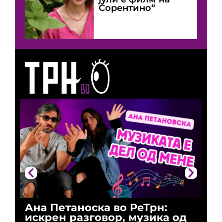
Сорентино“
Ана Петаноска во РеТрн:
Ри
искрен разговор, музика од
го