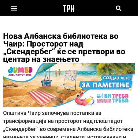
Нова Албанска библиотека во
Чаир: Просторот над
„Скендербег“ ќе се претвори во
центар на знаењето
Општина Чаир започнува постапка за
трансформација на просторот над плоштадот
„Скендербег“ во современа Албанска библиотека
наменета за ученици, студенти, истражувачи и