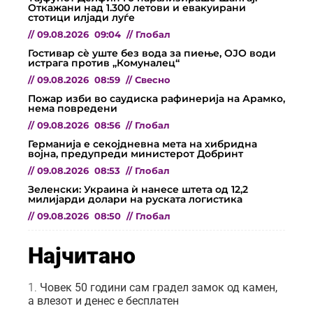
Откажани над 1.300 летови и евакуирани
стотици илјади луѓе
//
09.08.2026
09:04
//
Глобал
Гостивар сè уште без вода за пиење, ОЈО води
истрага против „Комуналец“
//
09.08.2026
08:59
//
Свесно
Пожар изби во саудиска рафинерија на Арамко,
нема повредени
//
09.08.2026
08:56
//
Глобал
Германија е секојдневна мета на хибридна
војна, предупреди министерот Добринт
//
09.08.2026
08:53
//
Глобал
Зеленски: Украина ѝ нанесе штета од 12,2
милијарди долари на руската логистика
//
09.08.2026
08:50
//
Глобал
Најчитано
Човек 50 години сам градел замок од камен,
а влезот и денес е бесплатен