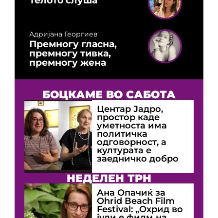
Телото слуша
Адријана Георгиев
Премногу гласна,
премногу тивка,
премногу жена
БОЦКАМЕ ВО САБОТА
Центар Јадро,
простор каде
уметноста има
политичка
одговорност, а
културата е
заедничко добро
НЕДЕЛЕН ТРН
Ана Опачиќ за
Оhrid Beach Film
Festival: „Охрид во
јули е филм на