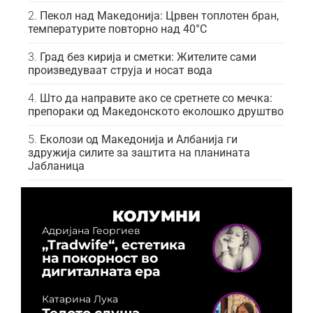
Пекол над Македонија: Црвен топлотен бран,
температурите повторно над 40°C
Град без кирија и сметки: Жителите сами
произведуваат струја и носат вода
Што да направите ако се сретнете со мечка:
препораки од Македонското еколошко друштво
Еколози од Македонија и Албанија ги
здружија силите за заштита на планината
Јабланица
КОЛУМНИ
Адријана Георгиев
„Tradwife“, естетика
на покорност во
дигиталната ера
Катарина Лука