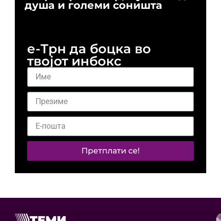
душа и големи соништа
За
и 
е-Трн да боцка во
твојот инбокс
Претплати се!
ТЕМИ