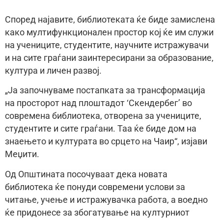
Според најавите, библиотеката ќе биде замислена
како мултифункционален простор кој ќе им служи
на учениците, студентите, научните истражувачи
и на сите граѓани заинтересирани за образование,
култура и личен развој.
„Ја започнуваме постапката за трансформација
на просторот над плоштадот ‘Скендербег’ во
современа библиотека, отворена за учениците,
студентите и сите граѓани. Таа ќе биде дом на
знаењето и културата во срцето на Чаир“, изјави
Меџити.
Од Општината посочуваат дека новата
библиотека ќе понуди современи услови за
читање, учење и истражувачка работа, а воедно
ќе придонесе за збогатување на културниот