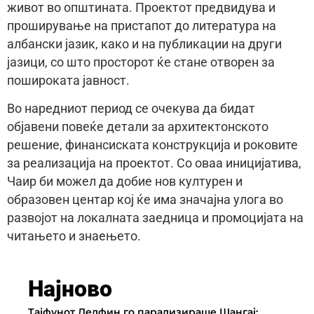
живот во општината. Проектот предвидува и
проширување на пристапот до литература на
албански јазик, како и на публикации на други
јазици, со што просторот ќе стане отворен за
пошироката јавност.
Во наредниот период се очекува да бидат
објавени повеќе детали за архитектонското
решение, финансиската конструкција и роковите
за реализација на проектот. Со оваа иницијатива,
Чаир би можел да добие нов културен и
образовен центар кој ќе има значајна улога во
развојот на локалната заедница и промоцијата на
читањето и знаењето.
Најново
Тајфунот Делфин го парализираше Шангај: