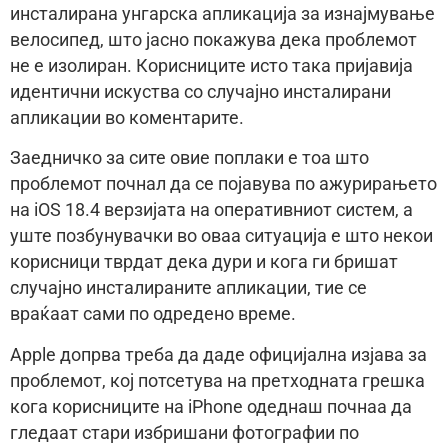
инсталирана унгарска апликација за изнајмување
велосипед, што јасно покажува дека проблемот
не е изолиран. Корисниците исто така пријавија
идентични искуства со случајно инсталирани
апликации во коментарите.
Заедничко за сите овие поплаки е тоа што
проблемот почнал да се појавува по ажурирањето
на iOS 18.4 верзијата на оперативниот систем, а
уште позбунувачки во оваа ситуација е што некои
корисници тврдат дека дури и кога ги бришат
случајно инсталираните апликации, тие се
враќаат сами по одредено време.
Apple допрва треба да даде официјална изјава за
проблемот, кој потсетува на претходната грешка
кога корисниците на iPhone одеднаш почнаа да
гледаат стари избришани фотографии по