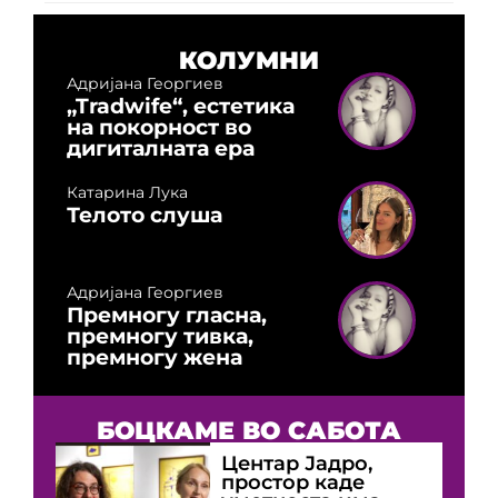
КОЛУМНИ
Адријана Георгиев
„Tradwife“, естетика
на покорност во
дигиталната ера
Катарина Лука
Телото слуша
Адријана Георгиев
Премногу гласна,
премногу тивка,
премногу жена
БОЦКАМЕ ВО САБОТА
Центар Јадро,
простор каде