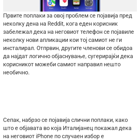
Првите поплаки за овој проблем се појавија пред
неколку дена на Reddit, кога еден корисник
забележал дека на неговиот телефон се појавиле
неколку нови апликации кои тој самиот не ги
инсталирал. Отпрвин, другите членови се обидоа
да најдат логично објаснување, сугерирајќи дека
корисникот можеби самиот направил нешто
необично.
Сепак, набрзо се појавија слични поплаки, како
што е објавата во која Италијанец покажал дека
на неговиот iPhone по случаен избор е