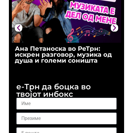
Ана Петаноска во РеТрн:
Ри
искрен разговор, музика од
го
душа и големи соништа
За
и 
е-Трн да боцка во
твојот инбокс