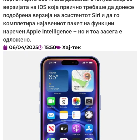
верзијата на iOS која првично требаше да донесе
подобрена верзија на асистентот Siri и да го
комплетира најавениот пакет на функции
наречен Apple Intelligence – но и тоа засега е
одложено.
06/04/2025
15:50
Хај-тек