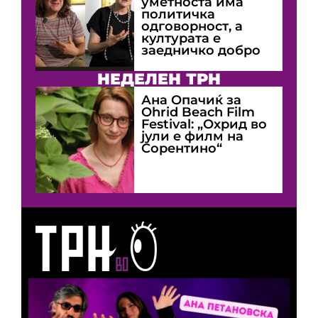
уметноста има
политичка
одговорност, а
културата е
заедничко добро
НЕДЕЛЕН ТРН
Ана Опачиќ за
Оhrid Beach Film
Festival: „Охрид во
јули е филм на
Сорентино“