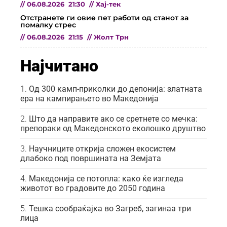
//
06.08.2026
21:30
//
Хај-тек
Отстранете ги овие пет работи од станот за
помалку стрес
//
06.08.2026
21:15
//
Жолт Трн
Најчитано
Од 300 камп-приколки до депонија: златната
ера на кампирањето во Македонија
Што да направите ако се сретнете со мечка:
препораки од Македонското еколошко друштво
Научниците открија сложен екосистем
длабоко под површината на Земјата
Македонија се потопла: како ќе изгледа
животот во градовите до 2050 година
Тешка сообраќајка во Загреб, загинаа три
лица