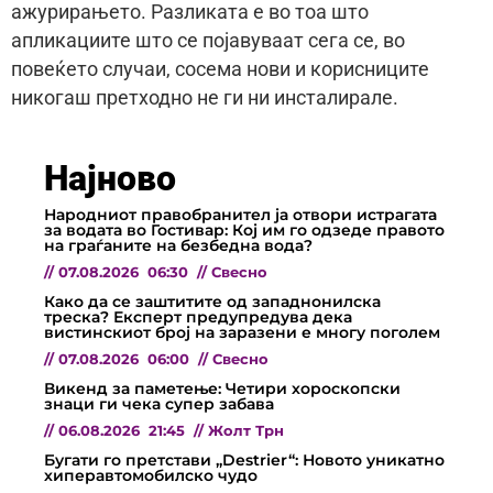
ажурирањето. Разликата е во тоа што
апликациите што се појавуваат сега се, во
повеќето случаи, сосема нови и корисниците
никогаш претходно не ги ни инсталирале.
Најново
Народниот правобранител ја отвори истрагата
за водата во Гостивар: Кој им го одзеде правото
на граѓаните на безбедна вода?
//
07.08.2026
06:30
//
Свесно
Како да се заштитите од западнонилска
треска? Експерт предупредува дека
вистинскиот број на заразени е многу поголем
//
07.08.2026
06:00
//
Свесно
Викенд за паметење: Четири хороскопски
знаци ги чека супер забава
//
06.08.2026
21:45
//
Жолт Трн
Бугати го претстави „Destrier“: Новото уникатно
хиперавтомобилско чудо