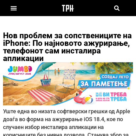
Нов проблем за сопствениците на
iPhone: По најновото ажурирање,
телефонот сам инсталира
апликации
Уште една во низата софтверски грешки од Apple
доаѓа во форма на ажурирање iOS 18.4, кое по
случаен избор инсталира апликации на
корисниците без нивна дозвола. Станува збор за