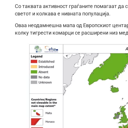
Со таквата активност граѓаните помагаат да
светот и колкава е нивната популација.
Оваа неодамнешна мапа од Европскиот центар 
колку тигрести комарци се расширени низ мед