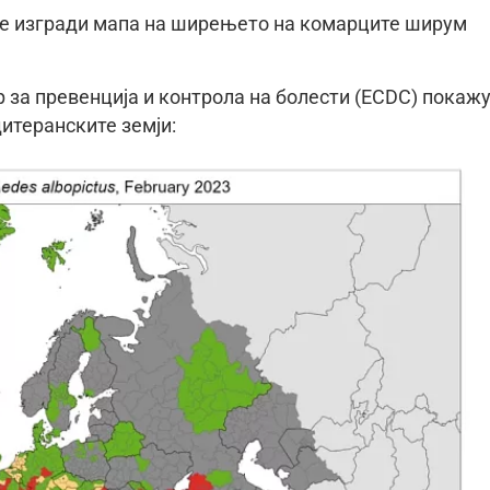
 се изгради мапа на ширењето на комарците ширум
за превенција и контрола на болести (ECDC) покаж
итеранските земји: