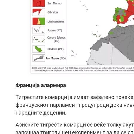
Франција алармира
Тигрестите комарци ја имаат зафатено повеќе
францускиот парламент предупреди дека нивн
наредните децении.
Азиските тигрести комарци се веќе толку акут
започнаа тригодишен експеримент за да се сп