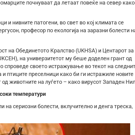
омарците почнуваат да летаат повеќе на север како
и и нивните патогени, во свет во кој климата се
ергусон, професор по екологија на заразни болести н
ост на Обединетото Кралство (UKHSA) и Центарот за
(UKCEH), на универзитетот му беше доделен грант од
 го спроведе своето истражување во текот на следни
ва и птиците преселници како би ги истражиле новите
 од животните на луѓето – како вирусот Западен Нил
исоки температури
и на сериозни болести, вклучително и денга треска,