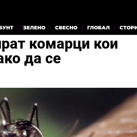
БУНТ
ЗЕЛЕНО
СВЕСНО
ГЛОБАЛ
СТОР
ират комарци кои
ако да се