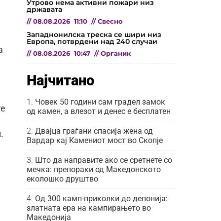
Утрово нема активни пожари низ
државата
//
08.08.2026
11:10
//
Свесно
Западнонилска треска се шири низ
Европа, потврдени над 240 случаи
а
//
08.08.2026
10:47
//
Органик
Најчитано
Човек 50 години сам градел замок
те
од камен, а влезот и денес е бесплатен
Двајца граѓани спасија жена од
.
Вардар кај Камениот мост во Скопје
Што да направите ако се сретнете со
мечка: препораки од Македонското
еколошко друштво
Од 300 камп-приколки до депонија:
златната ера на кампирањето во
Македонија