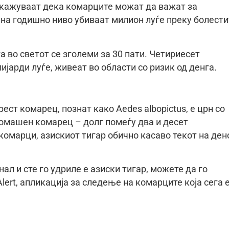
окажуваат дека комарците можат да важат за
 на годишно ниво убиваат милион луѓе преку болести
а во светот се зголеми за 30 пати. Четириесет
ијарди луѓе, живеат во области со ризик од денга.
рест комарец, познат како Aedes albopictus, е црн со
домашен комарец – долг помеѓу два и десет
омарци, азискиот тигар обично касаво текот на ден
ал и сте го удриле е азиски тигар, можете да го
lert, апликација за следење на комарците која сега 