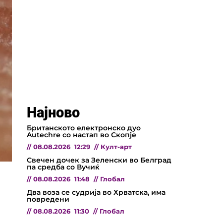
Најново
Британското електронско дуо
Autechre со настап во Скопје
//
08.08.2026
12:29
//
Култ-арт
Свечен дочек за Зеленски во Белград
па средба со Вучиќ
//
08.08.2026
11:48
//
Глобал
Два воза се судрија во Хрватска, има
повредени
//
08.08.2026
11:30
//
Глобал