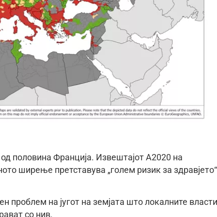
 од половина Франција. Извештајот А2020 на
ото ширење претставува „голем ризик за здравјето“
ен проблем на југот на земјата што локалните власт
рават со нив.