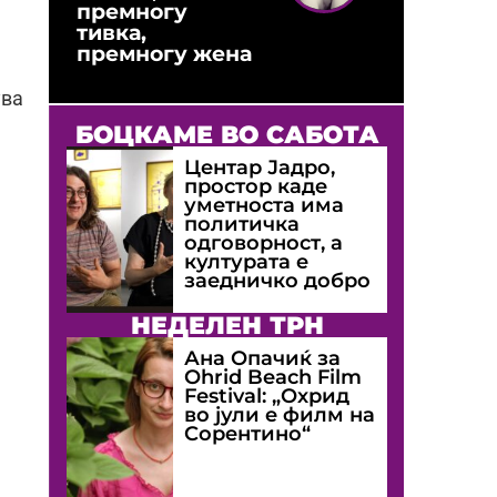
премногу
тивка,
премногу жена
ува
БОЦКАМЕ ВО САБОТА
Центар Јадро,
простор каде
уметноста има
политичка
одговорност, а
културата е
заедничко добро
НЕДЕЛЕН ТРН
Ана Опачиќ за
Оhrid Beach Film
Festival: „Охрид
во јули е филм на
Сорентино“