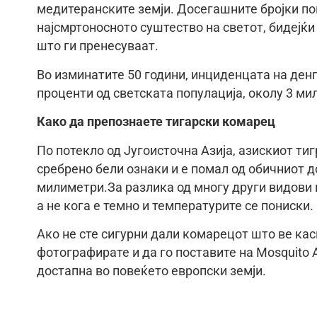
медитеранските земји. Досегашните бројки п
најсмртоносното суштество на светот, бидејќи
што ги пренесуваат.
Во изминатите 50 години, инциденцата на денг
проценти од светската популација, околу 3 мил
Како да препознаете тигарски комарец
По потекло од Југоисточна Азија, азискиот тиг
сребрено бели ознаки и е помал од обичниот 
милиметри.За разлика од многу други видови к
а не кога е темно и температурите се пониски.
Ако не сте сигурни дали комарецот што ве касн
фотографирате и да го поставите на Mosquito A
достапна во повеќето европски земји.