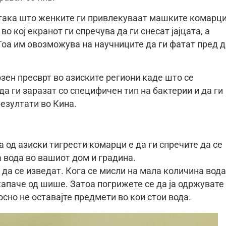
така што женките ги привлекуваат машките комарц
во кој екранот ги спречува да ги снесат јајцата, а
Тоа им овозможува на научниците да ги фатат пред 
зен пресврт во азиските региони каде што се
а ги заразат со специфичен тип на бактерии и да ги
езултати во Кина.
од азиски тигрести комарци е да ги спречите да се
 вода во вашиот дом и градина.
 да се изведат. Кога се мисли на мала количина вода
капаче од шише. Затоа погрижете се да ја одржувате
сно не оставајте предмети во кои стои вода.