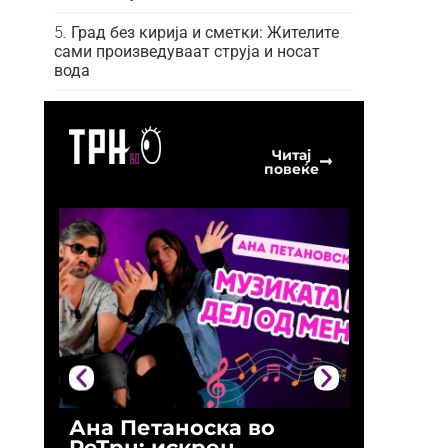
Град без кирија и сметки: Жителите
сами произведуваат струја и носат
вода
Читај
повеќе
Ана Петаноска во
Ристо 
РеТрн: искрен
(Арханг