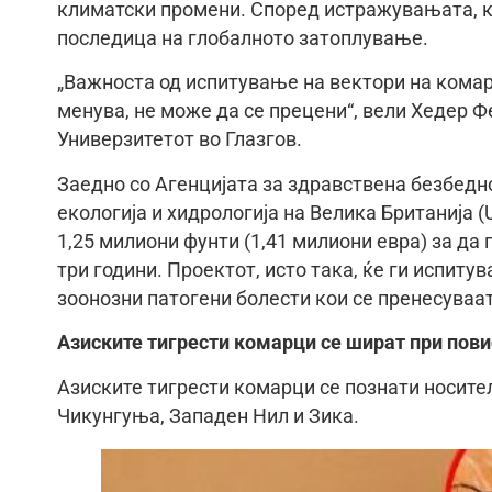
климатски промени. Според истражувањата, к
последица на глобалното затоплување.
„Важноста од испитување на вектори на комарц
менува, не може да се прецени“, вели Хедер Ф
Универзитетот во Глазгов.
Заедно со Агенцијата за здравствена безбедн
екологија и хидрологија на Велика Британија 
1,25 милиони фунти (1,41 милиони евра) за да
три години. Проектот, исто така, ќе ги испиту
зоонозни патогени болести кои се пренесуваат
Азиските тигрести комарци се шират при пов
Азиските тигрести комарци се познати носител
Чикунгуња, Западен Нил и Зика.