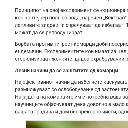
Принципот на овој експеримент функционира 
кон контејнер полн со вода, наречен „Вектрап“, 
лепливите ѕидови ги спречуваат да избегаат. 
можат да се репродуцираат.
Борбата против тигрест комарци доби посерио
ендемични. Експериментите кои имаат за цел д
стерилизираат женките, дадоа охрабрувачки р
Лесни начини да се заштитите од комарци
Најефективниот начин да избегнете каснувања 
размножуваат со ослободување од застоената
На јајцата на комарците им е потребна вода за
научниците објаснуваат дека доволно е мало 
вашата градина и дом беспрекорно чисти, одно