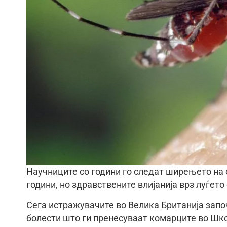
Научниците со години го следат ширењето на о
години, но здравствените влијанија врз луѓето 
Сега истражувачите во Велика Британија запо
болести што ги пренесуваат комарците во Шко