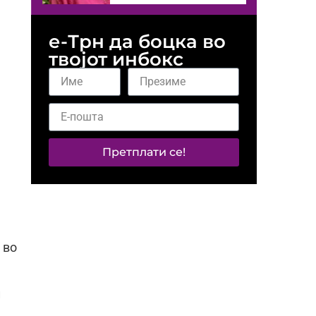
е-Трн да боцка во
твојот инбокс
Претплати се!
 во
и