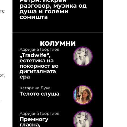
разговор, музика од
години
душа и големи
студио:
те
соништа
музика,
оловни
КОЛУМНИ
Адријана Георгиев
„Tradwife“,
естетика на
покорност во
дигиталната
от,
ера
Катарина Лука
Телото слуша
е
Адријана Георгиев
Премногу
гласна,