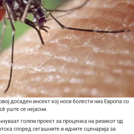
вој досаден инсект кој носи болести низ Европа со
сè уште се нејасни.
чнуваат голем проект за проценка на ризикот од
тска според сегашните и идните сценарија за