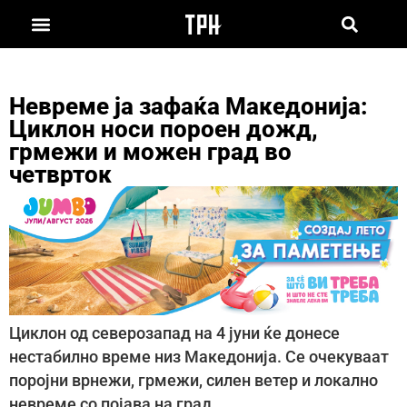
Невреме ја зафаќа Македонија:
Циклон носи пороен дожд,
грмежи и можен град во
четврток
Циклон од северозапад на 4 јуни ќе донесе
нестабилно време низ Македонија. Се очекуваат
поројни врнежи, грмежи, силен ветер и локално
невреме со појава на град.