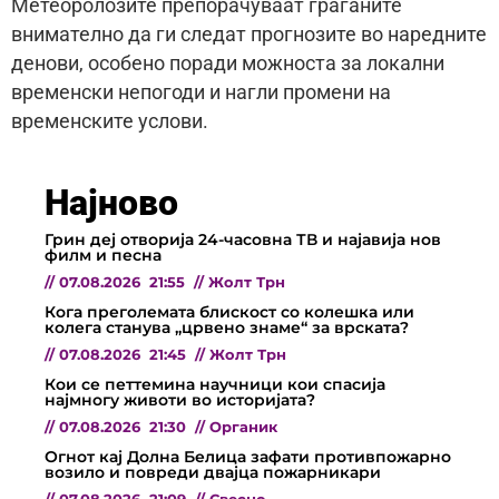
Метеоролозите препорачуваат граѓаните
внимателно да ги следат прогнозите во наредните
денови, особено поради можноста за локални
временски непогоди и нагли промени на
временските услови.
Најново
Грин деј отворија 24-часовна ТВ и најавија нов
филм и песна
//
07.08.2026
21:55
//
Жолт Трн
Кога преголемата блискост со колешка или
колега станува „црвено знаме“ за врската?
//
07.08.2026
21:45
//
Жолт Трн
Кои се петтемина научници кои спасија
најмногу животи во историјата?
//
07.08.2026
21:30
//
Органик
Огнот кај Долна Белица зафати противпожарно
возило и повреди двајца пожарникари