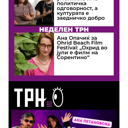
политичка
одговорност, а
културата е
заедничко добро
НЕДЕЛЕН ТРН
Ана Опачиќ за
Оhrid Beach Film
Festival: „Охрид во
јули е филм на
Сорентино“