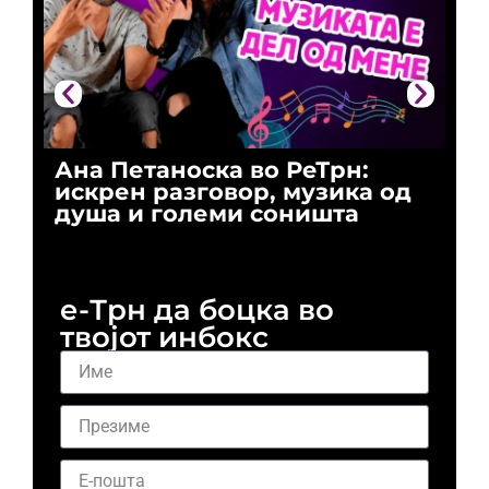
Ана Петаноска во РеТрн:
Ри
искрен разговор, музика од
го
душа и големи соништа
За
и 
е-Трн да боцка во
твојот инбокс