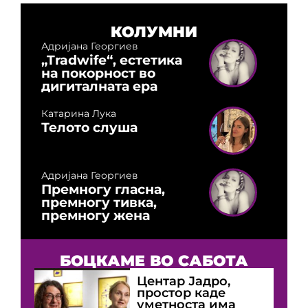
КОЛУМНИ
Адријана Георгиев
„Tradwife“, естетика
на покорност во
дигиталната ера
Катарина Лука
Телото слуша
Адријана Георгиев
Премногу гласна,
премногу тивка,
премногу жена
БОЦКАМЕ ВО САБОТА
Центар Јадро,
простор каде
уметноста има