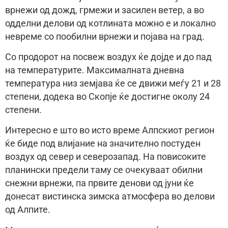
врнежи од дожд, грмежи и засилен ветер, а во
одделни делови од котлината можно е и локално
невреме со пообилни врнежи и појава на град.
Со продорот на посвеж воздух ќе дојде и до пад
на температурите. Максималната дневна
температура низ земјава ќе се движи меѓу 21 и 28
степени, додека во Скопје ќе достигне околу 24
степени.
Интересно е што во исто време Алпскиот регион
ќе биде под влијание на значително постуден
воздух од север и северозапад. На повисоките
планински предели таму се очекуваат обилни
снежни врнежи, па првите денови од јуни ќе
донесат вистинска зимска атмосфера во делови
од Алпите.