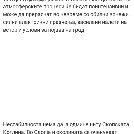
атмосферските процеси ќе бидат поинтензивни и
може да прераснат во невреме со обилни врнежи,
силни електрични празнења, засилени налети на
ветер и услови за појава на град.
Нестабилноста нема да ја одмине ниту Скопската
Котлина. Во Скопје и околината се очекуваат