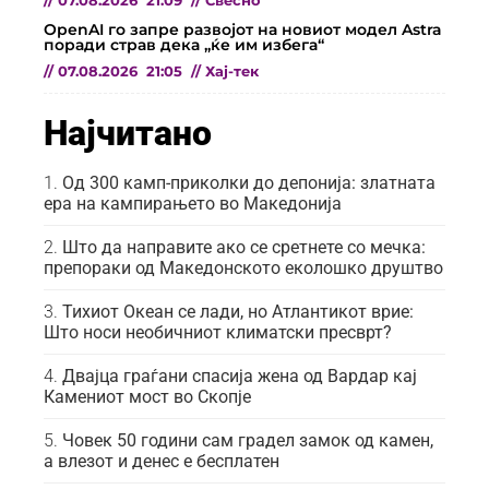
//
07.08.2026
21:09
//
Свесно
OpenAI го запре развојот на новиот модел Astra
поради страв дека „ќе им избега“
//
07.08.2026
21:05
//
Хај-тек
Најчитано
Од 300 камп-приколки до депонија: златната
ера на кампирањето во Македонија
Што да направите ако се сретнете со мечка:
препораки од Македонското еколошко друштво
Тихиот Океан се лади, но Атлантикот врие:
Што носи необичниот климатски пресврт?
Двајца граѓани спасија жена од Вардар кај
Камениот мост во Скопје
Човек 50 години сам градел замок од камен,
а влезот и денес е бесплатен