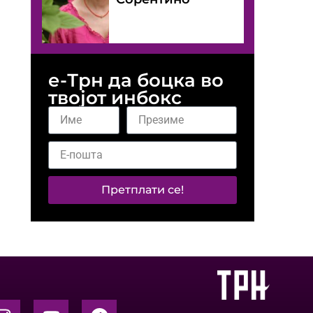
е-Трн да боцка во
твојот инбокс
Претплати се!