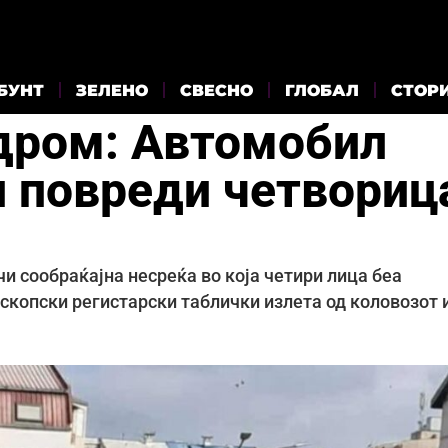
БУНТ
ЗЕЛЕНО
СВЕСНО
ГЛОБАЛ
СТОР
дром: Автомобил
и повреди четвориц
и сообраќајна несреќа во која четири лица беа
 скопски регистарски таблички излета од коловозот 