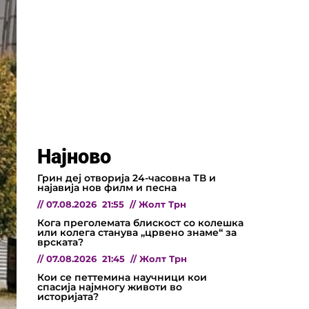
Најново
Грин деј отворија 24-часовна ТВ и
најавија нов филм и песна
//
07.08.2026
21:55
//
Жолт Трн
Кога преголемата блискост со колешка
или колега станува „црвено знаме“ за
врската?
//
07.08.2026
21:45
//
Жолт Трн
Кои се петтемина научници кои
спасија најмногу животи во
историјата?