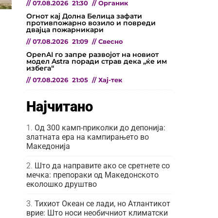
//
07.08.2026
21:30
//
Органик
Огнот кај Долна Белица зафати
противпожарно возило и повреди
двајца пожарникари
//
07.08.2026
21:09
//
Свесно
OpenAI го запре развојот на новиот
модел Astra поради страв дека „ќе им
избега“
//
07.08.2026
21:05
//
Хај-тек
Најчитано
Од 300 камп-приколки до депонија:
златната ера на кампирањето во
Македонија
Што да направите ако се сретнете со
мечка: препораки од Македонското
еколошко друштво
Тихиот Океан се лади, но Атлантикот
врие: Што носи необичниот климатски