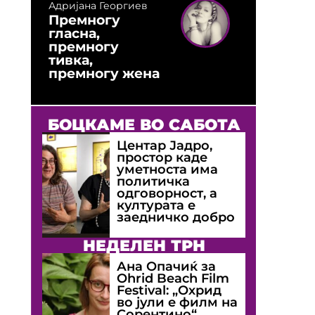
Адријана Георгиев
Премногу
гласна,
премногу
тивка,
премногу жена
БОЦКАМЕ ВО САБОТА
Центар Јадро,
простор каде
уметноста има
политичка
одговорност, а
културата е
заедничко добро
НЕДЕЛЕН ТРН
Ана Опачиќ за
Оhrid Beach Film
Festival: „Охрид
во јули е филм на
Сорентино“