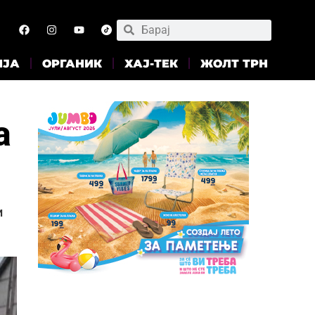
ИЈА
ОРГАНИК
ХАЈ-ТЕК
ЖОЛТ ТРН
а
и