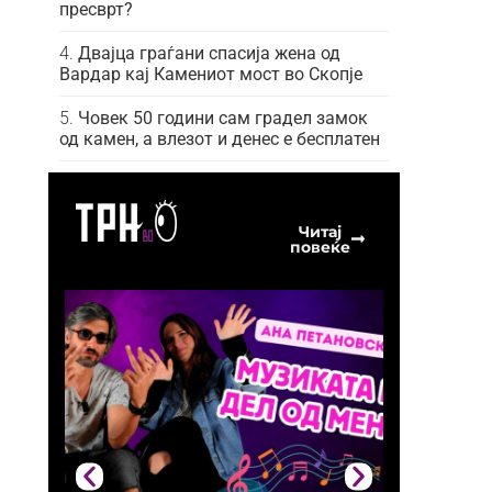
пресврт?
Двајца граѓани спасија жена од
Вардар кај Камениот мост во Скопје
Човек 50 години сам градел замок
од камен, а влезот и денес е бесплатен
Читај
повеќе