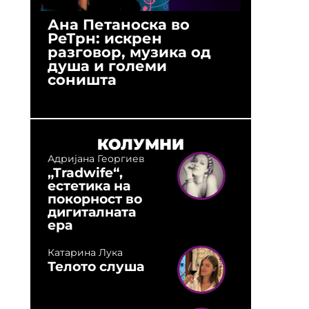
Ана Петаноска во
Ристо 
РеТрн: искрен
(Арханг
разговор, музика од
години
душа и големи
студио:
соништа
музика,
оловни
КОЛУМНИ
Адријана Георгиев
„Tradwife“,
естетика на
покорност во
дигиталната
ера
Катарина Лука
Телото слуша