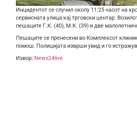
Инцидентот се случил околу 11:25 часот на кр
сервисната улица кај трговски центар. Возилот
пешаците Г.К. (40), М.К. (39) и две малолетнич
Пешаците се пренесени во Комплексот клиник
помош. Полицијата изврши увид и го истражува
Извор:
News24live