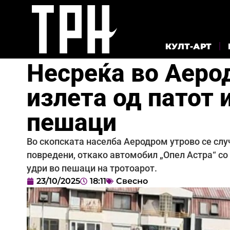
КУЛТ-АРТ
Несреќа во Аеро
излета од патот 
пешаци
Во скопската населба Аеродром утрово се случ
повредени, откако автомобил „Опел Астра“ со
удри во пешаци на тротоарот.
23/10/2025
18:11
Свесно