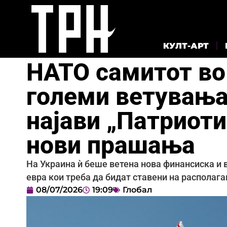
КУЛТ-АРТ
НАТО самитот во
големи ветувања
најави „Патриоти“
нови прашања
На Украина ѝ беше ветена нова финансиска и 
евра кои треба да бидат ставени на располаг
08/07/2026
19:09
Глобал