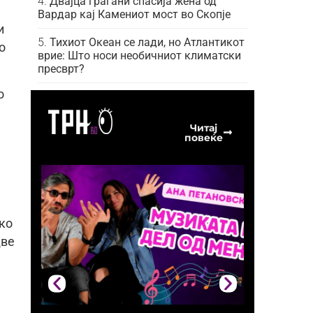
Двајца граѓани спасија жена од
Вардар кај Камениот мост во Скопје
и
Тихиот Океан се лади, но Атлантикот
о
врие: Што носи необичниот климатски
пресврт?
о
Читај
повеќе
ако
две