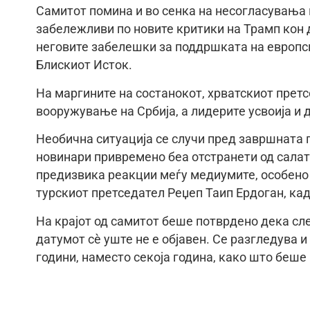
Самитот помина и во сенка на несогласувања 
забележливи по новите критики на Трамп кон д
неговите забелешки за поддршката на европск
Блискиот Исток.
На маргините на состанокот, хрватскиот пре
вооружување на Србија, а лидерите усвоија и 
Необична ситуација се случи пред завршната п
новинари привремено беа отстранети од салат
предизвика реакции меѓу медиумите, особено
турскиот претседател Реџеп Таип Ердоган, кад
На крајот од самитот беше потврдено дека сле
датумот сè уште не е објавен. Се разгледува 
години, наместо секоја година, како што беше