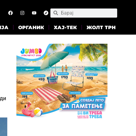
ИЈА
ОРГАНИК
ХАЈ-ТЕК
ЖОЛТ ТРН
рди