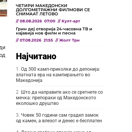
ЧЕТИРИ МАКЕДОНСКИ
ДОЛГОМЕТРАЖНИ ФИЛМОВИ СЕ
СНИМААТ ЛЕТОВО
//
08.08.2026
07:00
//
Култ-арт
Грин деј отворија 24-часовна ТВ и
најавија нов филм и песна
//
07.08.2026
21:55
//
Жолт Трн
ди
Најчитано
од
Од 300 камп-приколки до депонија:
златната ера на кампирањето во
Македонија
Што да направите ако се сретнете со
мечка: препораки од Македонското
еколошко друштво
Човек 50 години сам градел замок
од камен, а влезот и денес е бесплатен