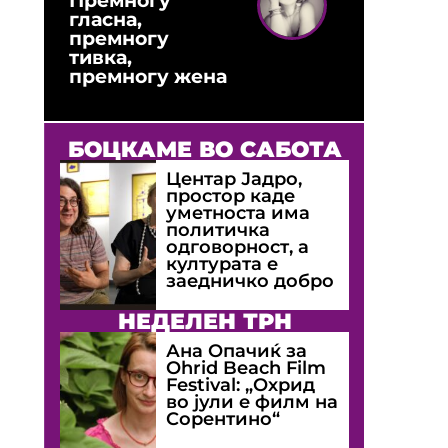
гласна,
премногу
тивка,
премногу жена
БОЦКАМЕ ВО САБОТА
Центар Јадро,
простор каде
уметноста има
политичка
одговорност, а
културата е
заедничко добро
НЕДЕЛЕН ТРН
Ана Опачиќ за
Оhrid Beach Film
Festival: „Охрид
во јули е филм на
Сорентино“