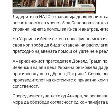
Лидерите на НАТО го завршија дводневниот са
посветеноста на членот 5 од Северноатлантски
Украина, идната помош за Киев и внатрешните
На Украина ѝ беше ветена нова финансиска и 
евра кои треба да бидат ставени на располаг
претходно најавената помош сè уште не е реа
Американскиот претседател Доналд Трамп по 
Зеленски најави дека Украина би можела да д
противвоздушна одбрана „Патриот“. Сепак, ов
производителот на системите е приватна компа
сопственост.
Според известувањето од Анкара, за реализац
мора да обезбеди согласност од компанијата 