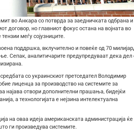
мит во Анкара со потврда за заедничката одбрана и
от договор, но главниот фокус остана на војната во
 тензии меѓу сојузниците.
воена поддршка, вклучително и повеќе од 70 милијар
ање. Сепак, аналитичарите предупредуваат дека дел 
лизирана.
средбата со украинскиот претседател Володимир
обие лиценца за производство на системите за
аа најава отвори дополнителни прашања, бидејќи
нија, а технологијата е нејзина интелектуална
ија на оваа идеја американската администрација ќе
што ги произведува системите.