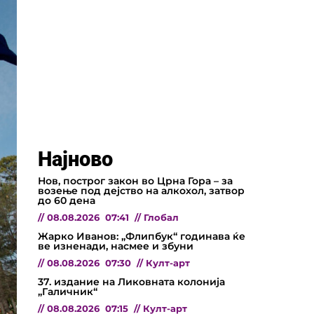
Најново
Нов, построг закон во Црна Гора – за
возење под дејство на алкохол, затвор
до 60 дена
//
08.08.2026
07:41
//
Глобал
Жарко Иванов: „Флипбук“ годинава ќе
ве изненади, насмее и збуни
//
08.08.2026
07:30
//
Култ-арт
37. издание на Ликовната колонија
„Галичник“
//
08.08.2026
07:15
//
Култ-арт