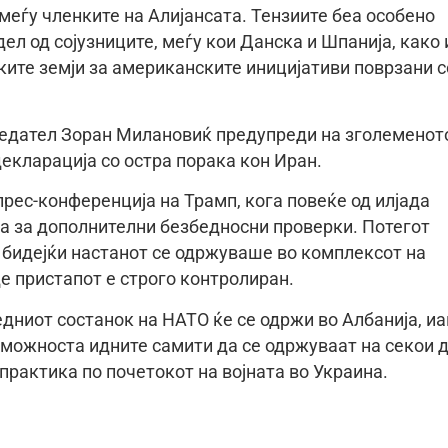
меѓу членките на Алијансата. Тензиите беа особено
ел од сојузниците, меѓу кои Данска и Шпанија, како 
ите земји за американските иницијативи поврзани с
тседател Зоран Милановиќ предупреди на зголеменот
декларација со остра порака кон Иран.
рес-конференција на Трамп, кога повеќе од илјада
а за дополнителни безбедносни проверки. Потегот
 бидејќи настанот се одржуваше во комплексот на
е пристапот е строго контролиран.
дниот состанок на НАТО ќе се одржи во Албанија, и
и можноста идните самити да се одржуваат на секои 
 практика по почетокот на војната во Украина.