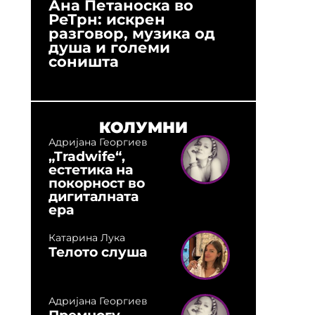
Ана Петаноска во
Ристо 
РеТрн: искрен
(Арханг
разговор, музика од
години
душа и големи
студио:
соништа
музика,
оловни
КОЛУМНИ
Адријана Георгиев
„Tradwife“,
естетика на
покорност во
дигиталната
ера
Катарина Лука
Телото слуша
Адријана Георгиев
Премногу