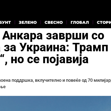
БУНТ
ЗЕЛЕНО
СВЕСНО
ГЛОБАЛ
СТОР
 Анкара заврши со
 за Украина: Трамп
, но се појавија
воена поддршка, вклучително и повеќе од 70 милија
ање