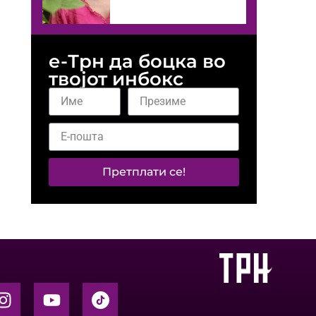
е-Трн да боцка во
твојот инбокс
Претплати се!