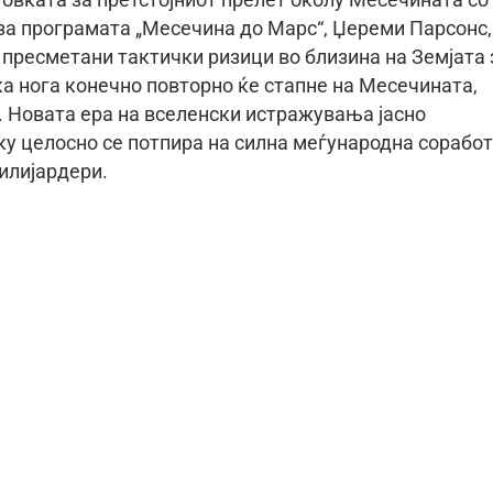
 за програмата „Месечина до Марс“, Џереми Парсонс,
 пресметани тактички ризици во близина на Земјата 
чка нога конечно повторно ќе стапне на Месечината,
. Новата ера на вселенски истражувања јасно
у целосно се потпира на силна меѓународна сорабо
илијардери.