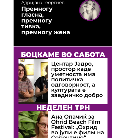
Адријана Георгиев
Премногу
гласна,
премногу
тивка,
премногу жена
БОЦКАМЕ ВО САБОТА
Центар Јадро,
простор каде
уметноста има
политичка
одговорност, а
културата е
заедничко добро
НЕДЕЛЕН ТРН
Ана Опачиќ за
Оhrid Beach Film
Festival: „Охрид
во јули е филм на
Сорентино“