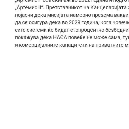
„Артемис II“. Претставникот на Канцеларијата
појасни дека мисијата намерно презема вакви
да се осигура дека во 2028 година, кога чове
сите системи ќе бидат стопроцентно безбедни
покажува дека НАСА повеќе не може сама, тук
и комерцијалните капацитети на приватните м