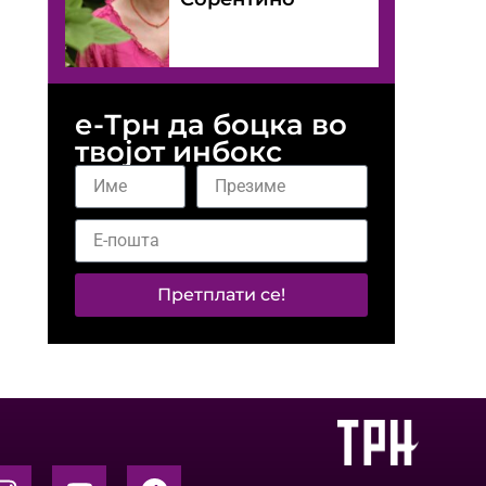
е-Трн да боцка во
твојот инбокс
Претплати се!