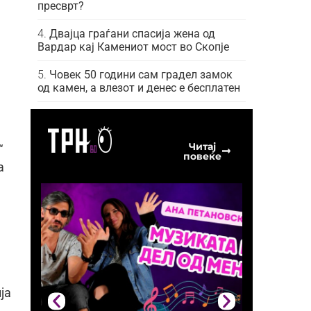
пресврт?
Двајца граѓани спасија жена од
Вардар кај Камениот мост во Скопје
Човек 50 години сам градел замок
од камен, а влезот и денес е бесплатен
Читај
“
повеќе
а
ја