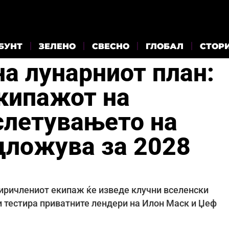
БУНТ
ЗЕЛЕНО
СВЕСНО
ГЛОБАЛ
СТОР
а лунарниот план:
екипажот на
 слетувањето на
дложува за 2028
тиричлениот екипаж ќе изведе клучни вселенски
ги тестира приватните лендери на Илон Маск и Џеф