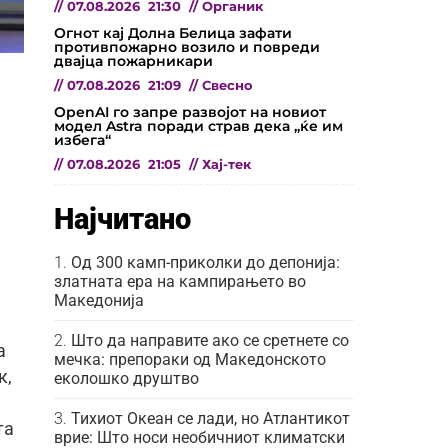
//
07.08.2026
21:30
//
Органик
Огнот кај Долна Белица зафати
противпожарно возило и повреди
двајца пожарникари
//
07.08.2026
21:09
//
Свесно
OpenAI го запре развојот на новиот
,
модел Astra поради страв дека „ќе им
избега“
//
07.08.2026
21:05
//
Хај-тек
Најчитано
Од 300 камп-приколки до депонија:
златната ера на кампирањето во
Македонија
Што да направите ако се сретнете со
а
мечка: препораки од Македонското
к,
еколошко друштво
Тихиот Океан се лади, но Атлантикот
та
врие: Што носи необичниот климатски