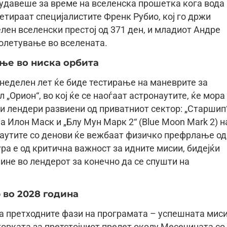
 удавеше за време на вселенска прошетка кога вода
летираат специјалистите Френк Рубио, кој го држи
лен вселенски престој од 371 ден, и младиот Андре
полетување во вселената.
ање во ниска орбита
неделен лет ќе биде тестирање на маневрите за
Орион“, во кој ќе се наоѓаат астронаутите, ќе мора
ни лендери развиени од приватниот сектор: „Старшип
 на Илон Маск и „Блу Мун Марк 2“ (Blue Moon Mark 2) н
ронаутите со денови ќе вежбаат физичко префрлање од
ра е од критична важност за идните мисии, бидејќи
ине во лендерот за конечно да се спушти на
 во 2028 година
на претходните фази на програмата – успешната миси
отовката за претстојниот прелет околу Месечината со