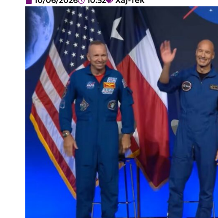
10/06/2026
10:52
Хај-тек