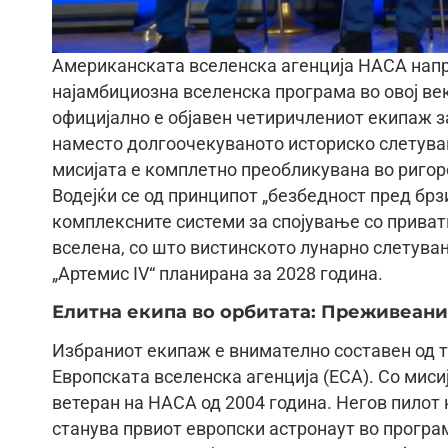
Американската вселенска агенција НАСА напр
најамбициозна вселенска програма во овој ве
официјално е објавен четиричлениот екипаж за п
наместо долгоочекуваното историско слетувањ
мисијата е комплетно преобликувана во ригор
Водејќи се од принципот „безбедност пред брз
комплексните системи за спојување со приватн
вселена, со што вистинското лунарно слетува
„Артемис IV“ планирана за 2028 година.
Елитна екипа во орбитата: Преживеан
Избраниот екипаж е внимателно составен од т
Европската вселенска агенција (ЕСА). Со мис
ветеран на НАСА од 2004 година. Негов пилот 
станува првиот европски астронаут во програм