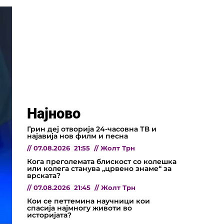
Најново
Грин деј отворија 24-часовна ТВ и
најавија нов филм и песна
//
07.08.2026
21:55
//
Жолт Трн
Кога преголемата блискост со колешка
или колега станува „црвено знаме“ за
врската?
//
07.08.2026
21:45
//
Жолт Трн
Кои се петтемина научници кои
спасија најмногу животи во
историјата?