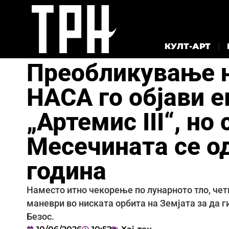
КУЛТ-АРТ
Преобликување н
НАСА го објави 
„Артемис III“, но
Месечината се о
година
Наместо итно чекорење по лунарното тло, че
маневри во ниската орбита на Земјата за да 
Безос.