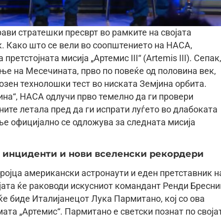
ави стратешки пресврт во рамките на својата
к. Како што се вели во соопштението на НАСА,
ретстојната мисија „Артемис III“ (Artemis III). Сепак
е на Месечината, прво по повеќе од половина век,
озен технолошки тест во ниската Земјина орбита.
ина“, НАСА одлучи прво темелно да ги провери
ите летала пред да ги испрати луѓето во длабоката
ње официјално се одложува за следната мисија
и инциденти и нови вселенски рекордери
ројца американски астронаути и еден претставник н
ијата ќе раководи искусниот командант Ренди Бресни
ќе биде Италијанецот Лука Пармитано, кој со ова
ата „Артемис“. Пармитано е светски познат по своја