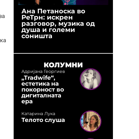
Ана Петаноска во
Ристо 
за
РеТрн: искрен
(Арханг
разговор, музика од
години
душа и големи
студио:
соништа
музика,
тка
оловни
КОЛУМНИ
Адријана Георгиев
„Tradwife“,
естетика на
покорност во
дигиталната
ера
Катарина Лука
Телото слуша