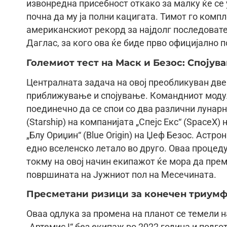
извонредна присебност откако за малку ќе се
почна да му ја полни кацигата. Тимот го комп
американскиот рекорд за најдолг последовате
Даглас, за кого ова ќе биде прво официјално 
Големиот тест на Маск и Безос: Спојув
Централната задача на овој преобликуван две
приближување и спојување. Командниот модул „
поединечно да се спои со два различни лунар
(Starship) на компанијата „Спејс Екс“ (SpaceX)
„Блу Ориџин“ (Blue Origin) на Џеф Безос. Аст
едно вселенско летало во друго. Оваа процеду
токму на овој начин екипажот ќе мора да прем
површината на Јужниот пол на Месечината.
Пресметани ризици за конечен триумф
Оваа одлука за промена на планот се темели 
„Артемис I“ без екипаж во 2022 година и подг