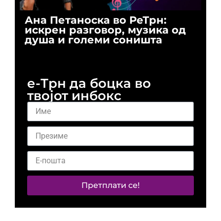
Ана Петаноска во РеТрн:
Ри
искрен разговор, музика од
го
душа и големи соништа
За
и 
е-Трн да боцка во
твојот инбокс
Претплати се!