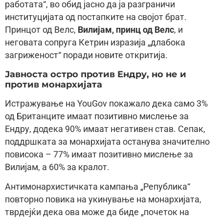
работата“, во обид јасно да ја разграничи
институцијата од постапките на својот брат.
Принцот од Велс,
Вилијам, принц од Велс
, и
неговата сопруга Кетрин изразија „длабока
загриженост“ поради новите откритија.
Јавноста остро против Ендру, но не и
против монархијата
Истражување на YouGov покажало дека само 3%
од Британците имаат позитивно мислење за
Ендру, додека 90% имаат негативен став. Сепак,
поддршката за монархијата останува значително
повисока – 77% имаат позитивно мислење за
Вилијам, а 60% за кралот.
Антимонархистичката кампања „Република“
повторно повика на укинување на монархијата,
тврдејќи дека ова може да биде „почеток на