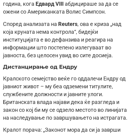
година, кога
Едвард VIII
абдицираше за да се
ожени со Американката Волис Симпсон.
Според анализата на
Reuters
, ова е криза „над
која круната нема контрола“, бидејќи
институцијата е во дефанзива и реагира на
информации што постепено излегуваат во
јавноста, без целосен увид во сите досиеја.
Дистанцирање од Ендру
Кралското семејство веќе го оддалечи Ендру од
јавниот живот – му беа одземени титулите,
службените должности и јавните улоги.
Британската влада најави дека ќе разгледа и
закон со кој би му се одзело местото во линијата
на наследување по завршувањето на истрагата.
Кралот порача: „Законот мора да си ја заврши