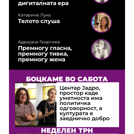
дигиталната ера
Катарина Лука
Телото слуша
Адријана Георгиев
Премногу гласна,
премногу тивка,
премногу жена
БОЦКАМЕ ВО САБОТА
Центар Јадро,
простор каде
уметноста има
политичка
одговорност, а
културата е
заедничко добро
НЕДЕЛЕН ТРН