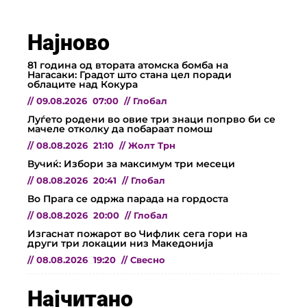
Најново
81 година од втората атомска бомба на
Нагасаки: Градот што стана цел поради
облаците над Кокура
//
09.08.2026
07:00
//
Глобал
Луѓето родени во овие три знаци попрво би се
мачеле отколку да побараат помош
//
08.08.2026
21:10
//
Жолт Трн
Вучиќ: Избори за максимум три месеци
//
08.08.2026
20:41
//
Глобал
Во Прага се одржа парада на гордоста
//
08.08.2026
20:00
//
Глобал
Изгаснат пожарот во Чифлик сега гори на
други три локации низ Македонија
//
08.08.2026
19:20
//
Свесно
Најчитано