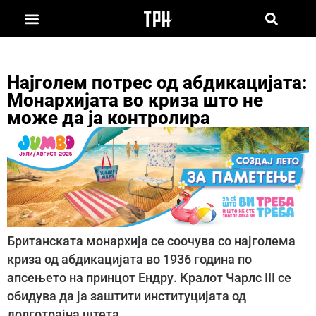
Најголем потрес од абдикацијата:
Монархијата во криза што не
може да ја контролира
Британската монархија се соочува со најголема
криза од абдикацијата во 1936 година по
апсењето на принцот Ендру. Кралот Чарлс III се
обидува да ја заштити институцијата од
долготрајна штета.