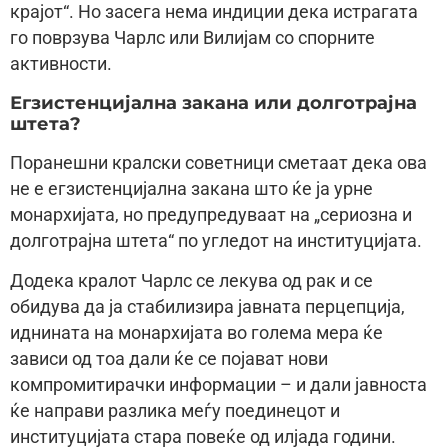
крајот“. Но засега нема индиции дека истрагата
го поврзува Чарлс или Вилијам со спорните
активности.
Егзистенцијална закана или долготрајна
штета?
Поранешни кралски советници сметаат дека ова
не е егзистенцијална закана што ќе ја урне
монархијата, но предупредуваат на „сериозна и
долготрајна штета“ по угледот на институцијата.
Додека кралот Чарлс се лекува од рак и се
обидува да ја стабилизира јавната перцепција,
иднината на монархијата во голема мера ќе
зависи од тоа дали ќе се појават нови
компромитирачки информации – и дали јавноста
ќе направи разлика меѓу поединецот и
институцијата стара повеќе од илјада години.