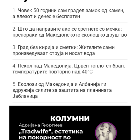
Човек 50 години сам градел замок од камен,
а влезот и денес е бесплатен
Што да направите ако се сретнете со мечка:
препораки од Македонското еколошко друштво
Град без кирија и сметки: Жителите сами
произведуваат струја и носат вода
Пекол над Македонија: Црвен топлотен бран,
температурите повторно над 40°C
Еколози од Македонија и Албанија ги
здружија силите за заштита на планината
Јабланица
КОЛУМНИ
Адријана Георгиев
„Tradwife“, естетика
на покорност во