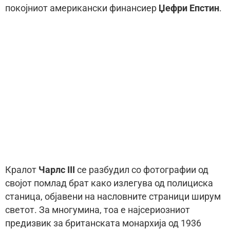
покојниот американски финансиер
Џефри Епстин
.
Кралот
Чарлс III
се разбудил со фотографии од
својот помлад брат како излегува од полициска
станица, објавени на насловните страници ширум
светот. За многумина, тоа е најсериозниот
предизвик за британската монархија од 1936