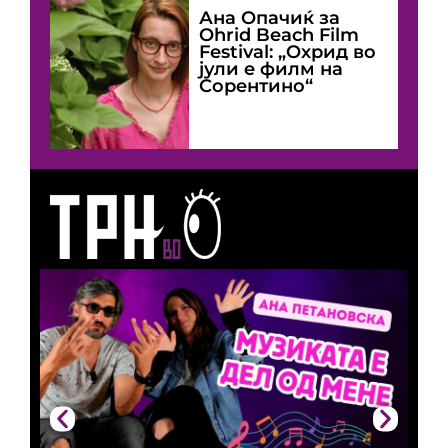
Ана Опачиќ за
Оhrid Beach Film
Festival: „Охрид во
јули е филм на
Сорентино“