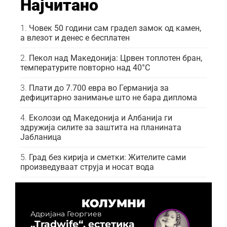
Најчитано
Човек 50 години сам градел замок од камен,
а влезот и денес е бесплатен
Пекол над Македонија: Црвен топлотен бран,
температурите повторно над 40°C
Плати до 7.700 евра во Германија за
дефицитарно занимање што не бара диплома
Еколози од Македонија и Албанија ги
здружија силите за заштита на планината
Јабланица
Град без кирија и сметки: Жителите сами
произведуваат струја и носат вода
КОЛУМНИ
Адријана Георгиев
„Tradwife“, естетика