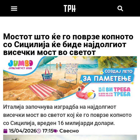
Мостот што ќе го поврзе копното
со Сицилија ќе биде најдолгиот
висечки мост во светот
Италија започнува изградба на најдолгиот
висечки мост во светот кој ќе го поврзе копното
со Сицилија, вреден 16 милијарди долари.
15/04/2026
17:15
Свесно