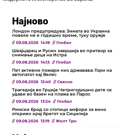
Најново
Лондон предупредува: Зимата во Украина
повеќе не е годишно време, туку оружје
//
09.08.2026
14:18
//
Глобал
Швајцарец и Русин завршија во притвор за
снимање деца на Истра
//
09.08.2026
14:13
//
Глобал
Пет активни пожари низ државава: Гори на
автопатот кај Велес
//
09.08.2026
13:40
//
Свесно
Трагедија во Грција: Четригодишно дете се
удави во базен на плажа во Парос
//
09.08.2026
13:24
//
Глобал
Римски брод со стотици амфори за вино
откриен крај брегот на Сицилија
//
09.08.2026
13:19
//
Жолт Трн