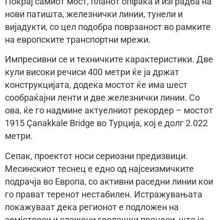
Покрај самиот мост, планот опфаќа и изградба на
нови патишта, железнички линии, тунели и
вијадукти, со цел подобра поврзаност во рамките
на европските транспортни мрежи.
Импресивни се и техничките карактеристики. Две
кули високи речиси 400 метри ќе ја држат
конструкцијата, додека мостот ќе има шест
сообраќајни ленти и две железнички линии. Со
ова, ќе го надмине актуелниот рекордер – мостот
1915 Çanakkale Bridge во Турција, кој е долг 2.022
метри.
Сепак, проектот носи сериозни предизвици.
Месинскиот теснец е едно од најсеизмичките
подрачја во Европа, со активни раседни линии кои
го прават теренот нестабилен. Истражувањата
покажуваат дека регионот е подложен на
земјотреси и сложени геолошки процеси, што ја