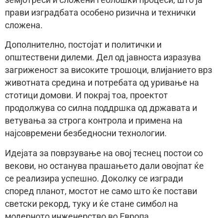
прави изградбата особено ризична и технички
сложена.
Дополнително, постојат и политички и
општествени дилеми. Дел од јавноста изразува
загриженост за високите трошоци, влијанието врз
животната средина и потребата од уривање на
стотици домови. И покрај тоа, проектот
продолжува со силна поддршка од државата и
ветувања за строга контрола и примена на
најсовремени безбедносни технологии.
Идејата за поврзување на овој теснец постои со
векови, но останува прашањето дали овојпат ќе
се реализира успешно. Доколку се изгради
според планот, мостот не само што ќе постави
светски рекорд, туку и ќе стане симбол на
модерното инженерство во Европа.