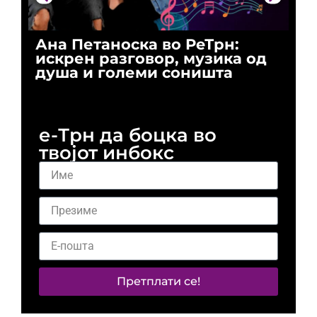
Ана Петаноска во РеТрн:
Ри
искрен разговор, музика од
го
душа и големи соништа
За
и 
е-Трн да боцка во
твојот инбокс
Претплати се!