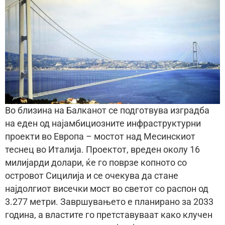
Во близина на Балканот се подготвува изградба
на еден од најамбициозните инфраструктурни
проекти во Европа – мостот над Месинскиот
теснец во Италија. Проектот, вреден околу 16
милијарди долари, ќе го поврзе копното со
островот Сицилија и се очекува да стане
најдолгиот висечки мост во светот со распон од
3.277 метри. Завршувањето е планирано за 2033
година, а властите го претставуваат како клучен