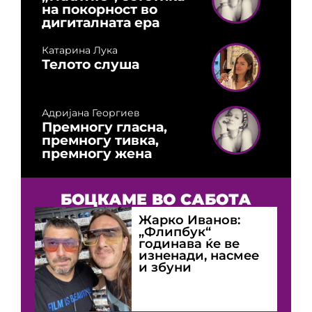
на покорност во
дигиталната ера
Катарина Лука
Телото слуша
Адријана Георгиев
Премногу гласна,
премногу тивка,
премногу жена
БОЦКАМЕ ВО САБОТА
Жарко Иванов:
„Флипбук“
годинава ќе ве
изненади, насмее
и збуни