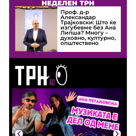
НЕДЕЛЕН ТРН
Проф. д-р
Александар
Трајковски: Што ќе
изгубевме без Ана
Липша? Многу –
духовно, културно,
општествено