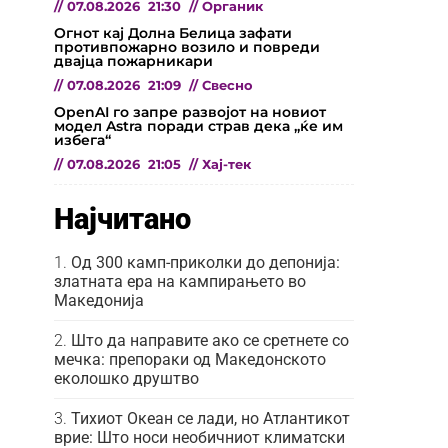
//
07.08.2026
21:30
//
Органик
Огнот кај Долна Белица зафати
противпожарно возило и повреди
двајца пожарникари
//
07.08.2026
21:09
//
Свесно
OpenAI го запре развојот на новиот
модел Astra поради страв дека „ќе им
избега“
//
07.08.2026
21:05
//
Хај-тек
Најчитано
Од 300 камп-приколки до депонија:
златната ера на кампирањето во
Македонија
Што да направите ако се сретнете со
мечка: препораки од Македонското
еколошко друштво
Тихиот Океан се лади, но Атлантикот
врие: Што носи необичниот климатски