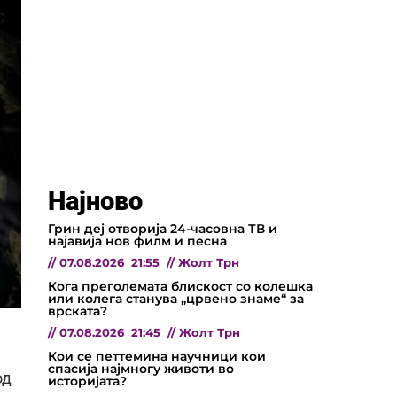
Најново
Грин деј отворија 24-часовна ТВ и
најавија нов филм и песна
//
07.08.2026
21:55
//
Жолт Трн
Кога преголемата блискост со колешка
или колега станува „црвено знаме“ за
врската?
//
07.08.2026
21:45
//
Жолт Трн
Кои се петтемина научници кои
спасија најмногу животи во
од
историјата?