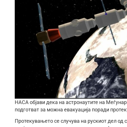
НАСА објави дека на астронаутите на Меѓунар
подготват за можна евакуација поради протек
Протекувањето се случува на рускиот дел од с