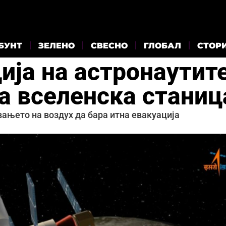
БУНТ
ЗЕЛЕНО
СВЕСНО
ГЛОБАЛ
СТОР
ија на астронаутит
а вселенска станиц
вањето на воздух да бара итна евакуација