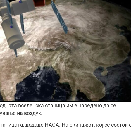
одната вселенска станица им е наредено да се
ување на воздух.
таницата, додаде НАСА. На екипажот, кој се состои 