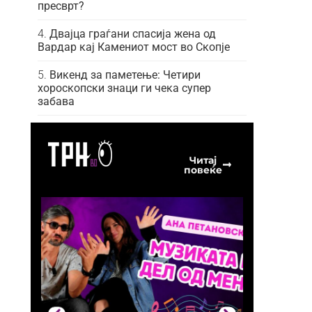
пресврт?
Двајца граѓани спасија жена од
Вардар кај Камениот мост во Скопје
Викенд за паметење: Четири
хороскопски знаци ги чека супер
забава
Читај
повеќе