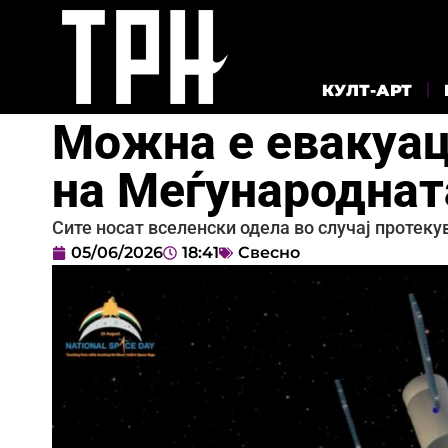
КУЛТ-АРТ
Можна e евакуац
на Меѓународнат
Сите носат вселенски одела во случај протеку
05/06/2026
18:41
Свесно