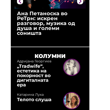
Ана Петаноска во
Ристо 
РеТрн: искрен
(Арханг
разговор, музика од
години
душа и големи
студио:
соништа
музика,
оловни
КОЛУМНИ
Адријана Георгиев
„Tradwife“,
естетика на
покорност во
дигиталната
ера
Катарина Лука
Телото слуша