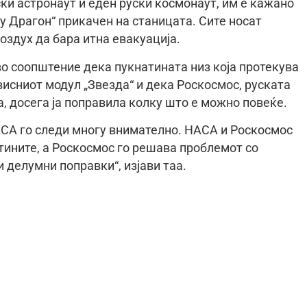
ки астронаут и еден руски космонаут, им е кажано
ру Драгон“ прикачен на станицата. Сите носат
оздух да бара итна евакуација.
во соопштение дека пукнатината низ која протекува
рвисниот модул „Звезда“ и дека Роскосмос, руската
 досега ја поправила колку што е можно повеќе.
СА го следи многу внимателно. НАСА и Роскосмос
тините, а Роскосмос го решава проблемот со
делумни поправки“, изјави таа.