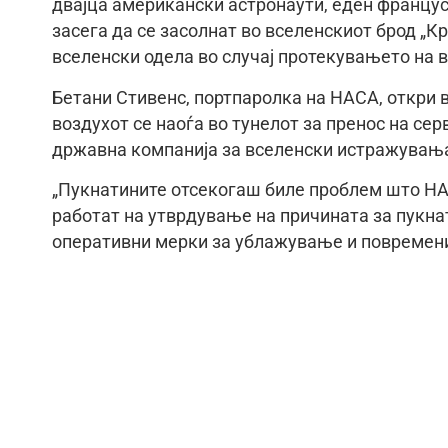
двајца американски астронаути, еден францус
засега да се засолнат во вселенскиот брод „К
вселенски одела во случај протекувањето на в
Бетани Стивенс, портпаролка на НАСА, откри 
воздухот се наоѓа во тунелот за пренос на се
државна компанија за вселенски истражувања,
„Пукнатините отсекогаш биле проблем што НА
работат на утврдување на причината за пукна
оперативни мерки за ублажување и повремени 