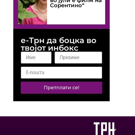
во јули е филм на
Сорентино“
е-Трн да боцка во
твојот инбокс
Претплати се!