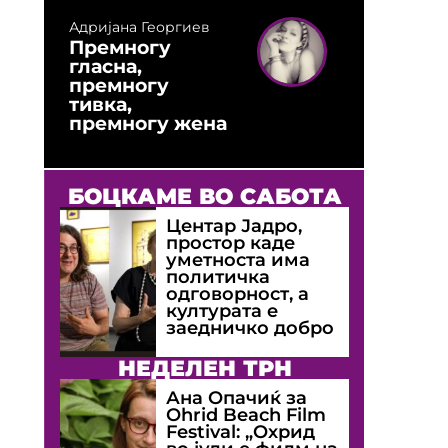
Адријана Георгиев
Премногу
гласна,
премногу
тивка,
премногу жена
БОЦКАМЕ ВО САБОТА
Центар Јадро,
простор каде
уметноста има
политичка
одговорност, а
културата е
заедничко добро
НЕДЕЛЕН ТРН
Ана Опачиќ за
Оhrid Beach Film
Festival: „Охрид