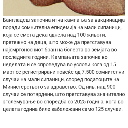
Бангладеш започна итна кампања за вакцинација
поради сомнителна епидемија на мали сипаници,
која се смета дека однела над 100 животи,
претежно на деца, што може да претставува
најсмртоносниот бран на болеста во земјата во
последните години. Кампањата започна во
неделата и се спроведува во услови кога од 15
март се регистрирани повеќе од 7.500 сомнителни
случаи на мали сипаници, според податоците на
Министерството за здравство. Од нив, над 900
случаи се потврдени, што претставува значително
зголемување во споредба со 2025 година, кога во
целата година биле забележани само 125 случаи.