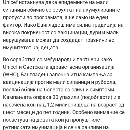
Unicef истакнува дека епидемиите на мали
сипаници обично се резултат на акумулираните
пропусти во програмата, а не само на еден
фактор. Иако Бангладеш има силна традиција на
висока покриеност со вакцинации, дури и мали
нарушувања можат да создадат празнини во
имунитетот кај децата.
Во соработка со меѓународни партнери како
Unicef и Светската здравствена организација
(WHO), Бангладеш започна итна кампања за
вакцинација против мали сипаници и рубеола,
послаб облик на болеста со слични симптоми.
Кампањата опфаќа 30 упазили (подобласти) и е
насочена кон над 1,2 милиони деца на возраст од
шест месеци до пет години. Особено внимание се
посветува на децата кои ја пропуштиле
рутинската имунизација и се најранливи на