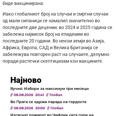
биде вакцинирана.
Иако глобалниот број на случаи и смртни случаи
од мали сипаници се намалил значително во
последните две децении, во 2024 и 2025 година се
забележа највисок број на епидемии во
последните 20 години. Во некои земји во Азија,
Африка, Европа, САД и Велика Британија се
забележува повторен раст на случаите, делумно
поради растечки скептицизам кон вакцините.
Најново
Вучиќ: Избори за максимум три месеци
//
08.08.2026
20:41
//
Глобал
Во Прага се одржа парада на гордоста
//
08.08.2026
20:00
//
Глобал
Изгаснат пожарот во Чифлик сега гори на