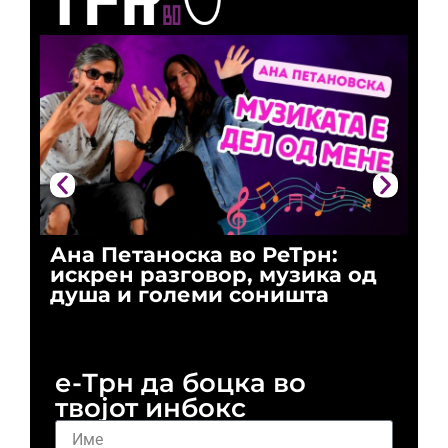
Ана Петаноска во РеТрн:
Ри
искрен разговор, музика од
го
душа и големи соништа
За
и 
е-Трн да боцка во
твојот инбокс