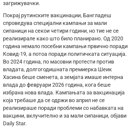
загрижувачки.
Покрај рутинските вакцинации, Бангладеш
спроведува специјални кампањи за мали
сипаници на секои четири години, но тие не се
реализирале како што било планирано. Од 2020
година немало посебни кампањи првично поради
Ковид-19, а потоа поради политичката ситуација.
Во 2024 година, по масовни протести против
владата, долгогодишната премиерка Шеик
Хасина беше сменета, а земјата имаше интерна
влада до февруари 2026 година, кога беше
избрана нова влада. Кампањата за вакцинација
која требаше да се одржи во април не се
реализираше поради проблеми со набавката на
вакцини, вклучително и за мали сипаници, објави
Daily Star.