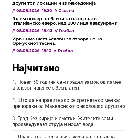
други три локации низ Македонија
//
08.08.2026
19:20
//
Свесно
Голем пожар во близина на познато
италијанско езеро, над 200 лица евакуирани
//
08.08.2026
18:43
//
Глобал
Иран има шест услови за отворање на
Ормускиот теснец
//
08.08.2026
18:13
//
Глобал
Најчитано
Човек 50 години сам градел замок од камен,
а влезот и денес е бесплатен
Што да направите ако се сретнете со мечка:
препораки од Македонското еколошко друштво
Град без кирија и сметки: Жителите сами
произведуваат струја и носат вода
Двајца граѓани спасија жена од Вардар кај