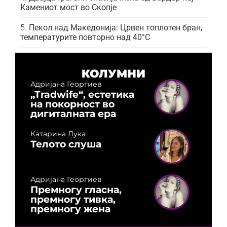
Камениот мост во Скопје
Пекол над Македонија: Црвен топлотен бран,
температурите повторно над 40°C
КОЛУМНИ
Адријана Георгиев
„Tradwife“, естетика
на покорност во
дигиталната ера
Катарина Лука
Телото слуша
Адријана Георгиев
Премногу гласна,
премногу тивка,
премногу жена