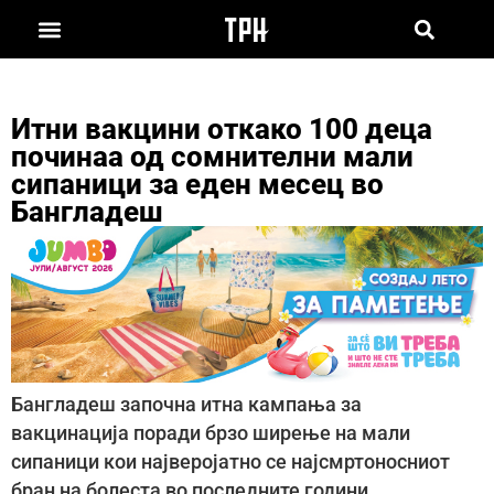
Итни вакцини откако 100 деца
починаа од сомнителни мали
сипаници за еден месец во
Бангладеш
Бангладеш започна итна кампања за
вакцинација поради брзо ширење на мали
сипаници кои најверојатно се најсмртоносниот
бран на болеста во последните години.