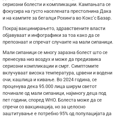
сериозни болести и компликации. Кампањата се
фокусира на густо населената престолнина Дака
и на кампите за бегалци Рохинга во Кокс’с Базар.
Покрај вакцинирањето, здравствените власти
објавуваат и инфографики за тоа како да се
препознаат и спречат случаите на мали сипаници.
Мали сипаници се многу заразна болест што се
пренесува низ воздух и може да предизвика
сериозни компликации и смрт. Симптомите
вклучуваат висока температура, црвени и водени
очи, кашлица и кивање. Во 2024 година, се
проценува дека 95.000 лица ширум светот
починале од мали сипаници, најмногу деца под
пет години, според WHO. Болеста може да се
спречи со вакцинација, но за целосно
заштитување е потребно 95% од популацијата да