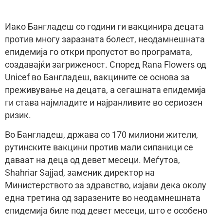
Иако Бангладеш со години ги вакцинира децата
против многу заразната болест, неодамнешната
епидемија го откри пропустот во програмата,
создавајќи загриженост. Според Rana Flowers од
Unicef во Бангладеш, вакцините се основа за
преживување на децата, а сегашната епидемија
ги става најмладите и најранливите во сериозен
ризик.
Во Бангладеш, држава со 170 милиони жители,
рутинските вакцини против мали сипаници се
даваат на деца од девет месеци. Меѓутоа,
Shahriar Sajjad, заменик директор на
Министерството за здравство, изјави дека околу
една третина од заразените во неодамнешната
епидемија биле под девет месеци, што е особено