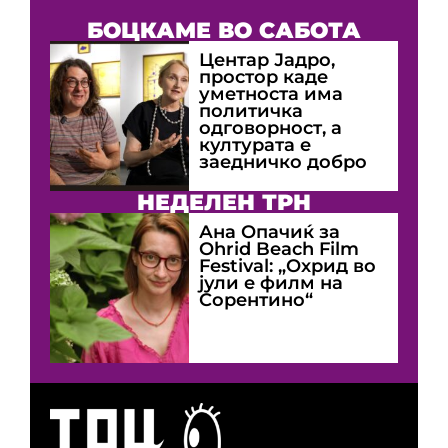
БОЦКАМЕ ВО САБОТА
Центар Јадро,
простор каде
уметноста има
политичка
одговорност, а
културата е
заедничко добро
НЕДЕЛЕН ТРН
Ана Опачиќ за
Оhrid Beach Film
Festival: „Охрид во
јули е филм на
Сорентино“