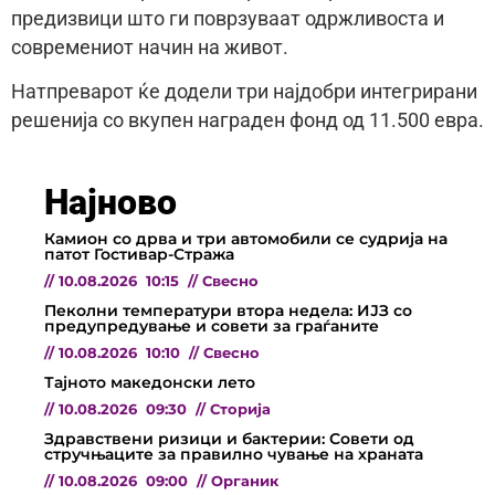
предизвици што ги поврзуваат одржливоста и
современиот начин на живот.
Натпреварот ќе додели три најдобри интегрирани
решенија со вкупен награден фонд од 11.500 евра.
Најново
Камион со дрва и три автомобили се судрија на
патот Гостивар-Стража
//
10.08.2026
10:15
//
Свесно
Пеколни температури втора недела: ИЈЗ со
предупредување и совети за граѓаните
//
10.08.2026
10:10
//
Свесно
Тајното македонски лето
//
10.08.2026
09:30
//
Сторија
Здравствени ризици и бактерии: Совети од
стручњаците за правилно чување на храната
//
10.08.2026
09:00
//
Органик