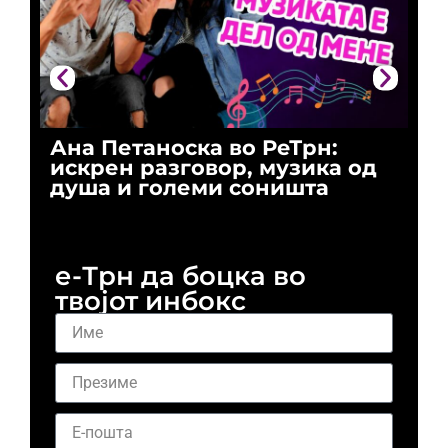
Ана Петаноска во РеТрн:
Ри
искрен разговор, музика од
го
душа и големи соништа
За
и 
е-Трн да боцка во
твојот инбокс