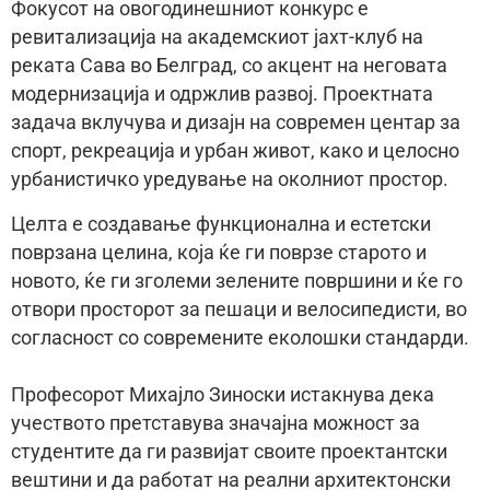
Фокусот на овогодинешниот конкурс е
ревитализација на академскиот јахт-клуб на
реката Сава во Белград, со акцент на неговата
модернизација и одржлив развој. Проектната
задача вклучува и дизајн на современ центар за
спорт, рекреација и урбан живот, како и целосно
урбанистичко уредување на околниот простор.
Целта е создавање функционална и естетски
поврзана целина, која ќе ги поврзе старото и
новото, ќе ги зголеми зелените површини и ќе го
отвори просторот за пешаци и велосипедисти, во
согласност со современите еколошки стандарди.
Професорот Михајло Зиноски истакнува дека
учеството претставува значајна можност за
студентите да ги развијат своите проектантски
вештини и да работат на реални архитектонски