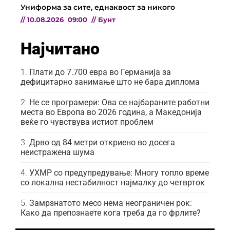
Униформа за сите, еднаквост за никого
//
10.08.2026
09:00
//
Бунт
Најчитано
Плати до 7.700 евра во Германија за
дефицитарно занимање што не бара диплома
Не се програмери: Ова се најбараните работни
места во Европа во 2026 година, а Македонија
веќе го чувствува истиот проблем
Дрво од 84 метри откриено во досега
неистражена шума
УХМР со предупредување: Многу топло време
со локална нестабилност најмалку до четврток
Замрзнатото месо нема неограничен рок:
Како да препознаете кога треба да го фрлите?