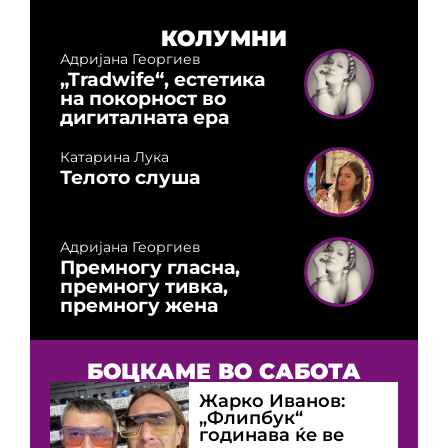
КОЛУМНИ
Адријана Георгиев
„Tradwife“, естетика
на покорност во
дигиталната ера
Катарина Лука
Телото слуша
Адријана Георгиев
Премногу гласна,
премногу тивка,
премногу жена
БОЦКАМЕ ВО САБОТА
Жарко Иванов:
„Флипбук“
годинава ќе ве