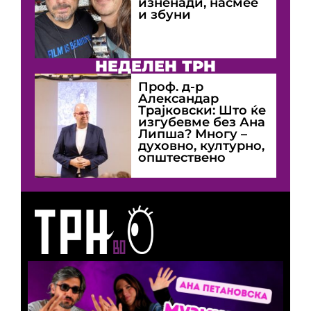
изненади, насмее
и збуни
НЕДЕЛЕН ТРН
Проф. д-р
Александар
Трајковски: Што ќе
изгубевме без Ана
Липша? Многу –
духовно, културно,
општествено