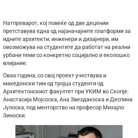
Натпреварот, кој повеќе од две децении
претставува една од најзначајните платформи за
идните архитекти, инженери и дизајнери, им
овозможува на студентите да работат на реални
урбани теми со конкретно социјално и еколошко
влијание.
Оваа година, со свој проект учествува и
македонски тим од тројца студенти од
Архитектонскиот факултет при УКИМ во Скопје:
Анастасија Мојсоска, Ана Звездакоска и Деспина
Јулоска, под менторство на професор Михајло
Зиноски.