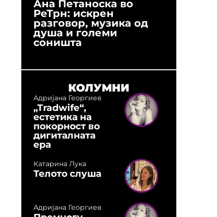
Ана Петаноска во
Ристо 
РеТрн: искрен
(Арханг
разговор, музика од
години
душа и големи
студио:
соништа
музика,
оловни
КОЛУМНИ
Адријана Георгиев
„Tradwife“,
естетика на
покорност во
дигиталната
ера
Катарина Лука
Телото слуша
Адријана Георгиев
Премногу