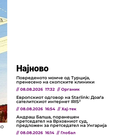
Најново
Повреденото момче од Турција,
пренесено на скопските клиники
//
08.08.2026
17:32
//
Органик
Европскиот одговор на Starlink: Доаѓа
сателитскиот интернет IRIS²
//
08.08.2026
16:54
//
Хај-тек
Андраш Балша, поранешен
претседател на Врховниот суд,
предложен за претседател на Унгарија
во
//
08.08.2026
16:14
//
Глобал