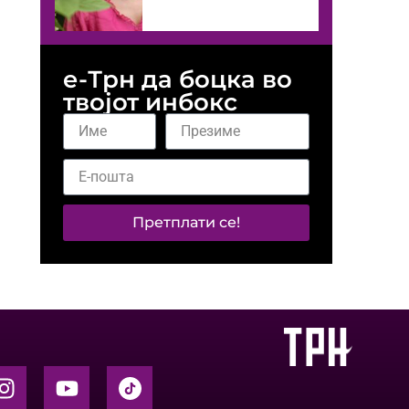
е-Трн да боцка во
твојот инбокс
Претплати се!