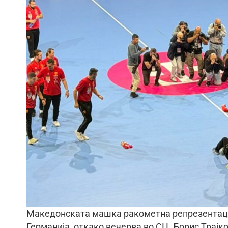
Македонската машка ракометна репрезентациј
Германија, откако вечерва во СЦ „Борис Трајко