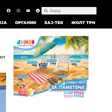
ИЈА
ОРГАНИК
ХАЈ-ТЕК
ЖОЛТ ТРН
иот