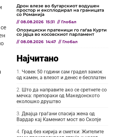
Дрон влезе во бугарскиот водушен
и
простор и експлодирал на границата
со Романија
//
08.08.2026
15:31
//
Глобал
 се
Опозициски пратеници го гаѓаа Курти
со јајца во косовскиот парламент
ен
//
08.08.2026
14:47
//
Глобал
но
Најчитано
Човек 50 години сам градел замок
н
од камен, а влезот и денес е бесплатен
Што да направите ако се сретнете со
мечка: препораки од Македонското
еколошко друштво
Двајца граѓани спасија жена од
Вардар кај Камениот мост во Скопје
Град без кирија и сметки: Жителите