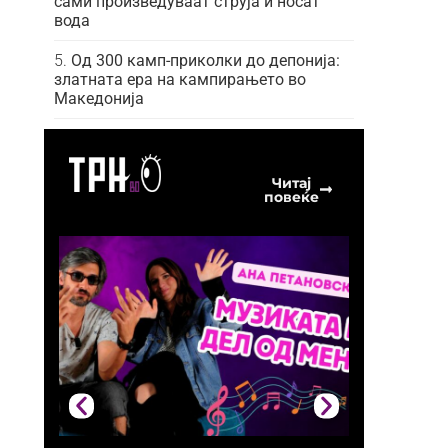
сами произведуваат струја и носат
вода
Од 300 камп-приколки до депонија:
златната ера на кампирањето во
Македонија
Читај
повеќе