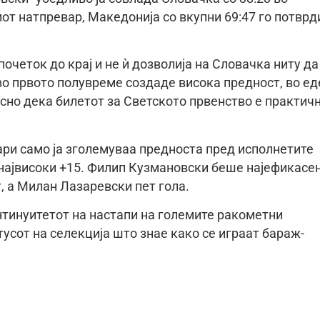
от натпревар, Македонија со вкупни 69:47 го потврд
четок до крај и не ѝ дозволија на Словачка ниту да
о првото полувреме создаде висока предност, во ед
асно дека билетот за Светското првенство е практич
ри само ја зголемуваа предноста пред исполнетите
о највисоки +15. Филип Кузмановски беше најефикасе
, а Милан Лазаревски пет гола.
тинуитетот на настапи на големите ракометни
усот на селекција што знае како се играат бараж-