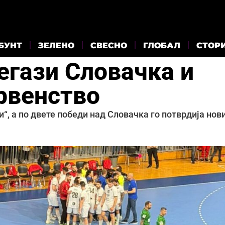
БУНТ
ЗЕЛЕНО
СВЕСНО
ГЛОБАЛ
СТОР
егази Словачка и
првенство
“, а по двете победи над Словачка го потврдија нов