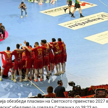
а обезбеди пласман на Светското првенство 2027 
вски“ убедливо ја совлада Словачка со 38:23 во