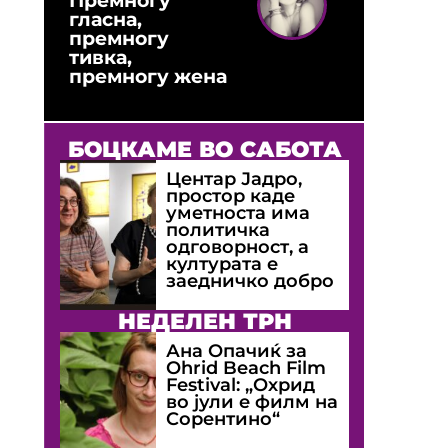
гласна,
премногу
тивка,
премногу жена
БОЦКАМЕ ВО САБОТА
Центар Јадро,
простор каде
уметноста има
политичка
одговорност, а
културата е
заедничко добро
НЕДЕЛЕН ТРН
Ана Опачиќ за
Оhrid Beach Film
Festival: „Охрид
во јули е филм на
Сорентино“