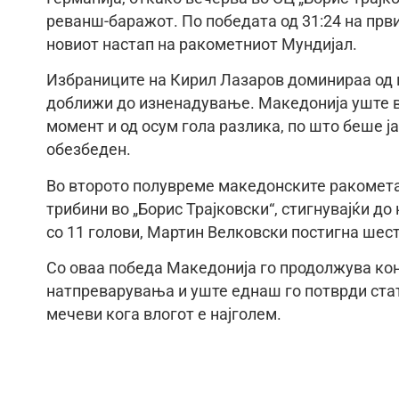
реванш-баражот. По победата од 31:24 на први
новиот настап на ракометниот Мундијал.
Избраниците на Кирил Лазаров доминираа од по
доближи до изненадување. Македонија уште в
момент и од осум гола разлика, по што беше ј
обезбеден.
Во второто полувреме македонските ракомета
трибини во „Борис Трајковски“, стигнувајќи д
со 11 голови, Мартин Велковски постигна шест
Со оваа победа Македонија го продолжува кон
натпреварувања и уште еднаш го потврди стат
мечеви кога влогот е најголем.