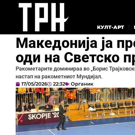
КУЛТ-АРТ
Македонија ја пр
оди на Светско 
Ракометарите доминираа во „Борис Трајковски
настап на ракометниот Мундијал.
17/05/2026
22:32
Органик