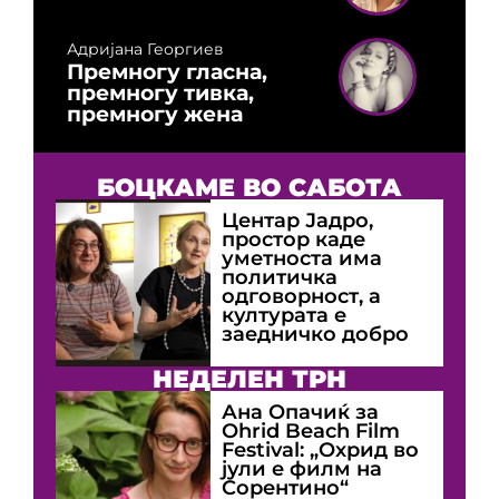
Адријана Георгиев
Премногу гласна,
премногу тивка,
премногу жена
БОЦКАМЕ ВО САБОТА
Центар Јадро,
простор каде
уметноста има
политичка
одговорност, а
културата е
заедничко добро
НЕДЕЛЕН ТРН
Ана Опачиќ за
Оhrid Beach Film
Festival: „Охрид во
јули е филм на
Сорентино“