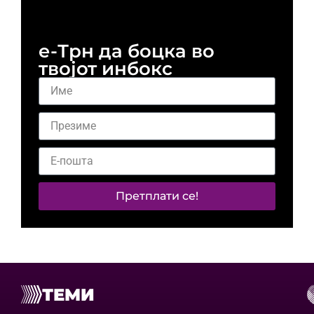
и 
е-Трн да боцка во
твојот инбокс
Претплати се!
ТЕМИ