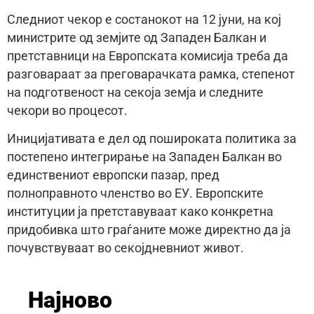
Следниот чекор е состанокот на 12 јуни, на кој
министрите од земјите од Западен Балкан и
претставници на Европската комисија треба да
разговараат за преговарачката рамка, степенот
на подготвеност на секоја земја и следните
чекори во процесот.
Иницијативата е дел од пошироката политика за
постепено интегрирање на Западен Балкан во
единствениот европски пазар, пред
полноправното членство во ЕУ. Европските
институции ја претставуваат како конкретна
придобивка што граѓаните може директно да ја
почувствуваат во секојдневниот живот.
Најново