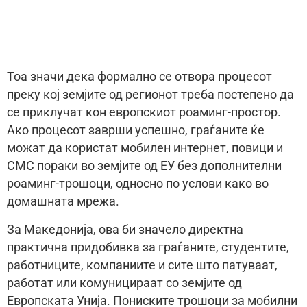
Тоа значи дека формално се отвора процесот
преку кој земјите од регионот треба постепено да
се приклучат кон европскиот роаминг-простор.
Ако процесот заврши успешно, граѓаните ќе
можат да користат мобилен интернет, повици и
СМС пораки во земјите од ЕУ без дополнителни
роаминг-трошоци, односно по услови како во
домашната мрежа.
За Македонија, ова би значело директна
практична придобивка за граѓаните, студентите,
работниците, компаниите и сите што патуваат,
работат или комуницираат со земјите од
Европската Унија. Пониските трошоци за мобилни