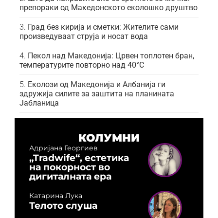
препораки од Македонското еколошко друштво
Град без кирија и сметки: Жителите сами
произведуваат струја и носат вода
Пекол над Македонија: Црвен топлотен бран,
температурите повторно над 40°C
Еколози од Македонија и Албанија ги
здружија силите за заштита на планината
Јабланица
КОЛУМНИ
Адријана Георгиев
„Tradwife“, естетика
на покорност во
дигиталната ера
Катарина Лука
Телото слуша