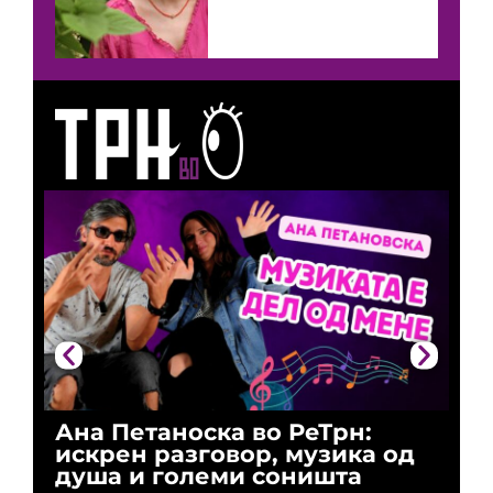
Ана Петаноска во РеТрн:
Ри
искрен разговор, музика од
го
душа и големи соништа
За