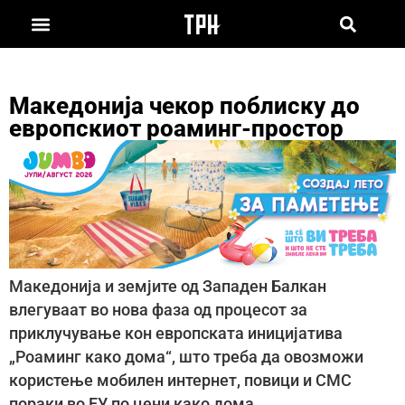
Македонија чекор поблиску до
европскиот роаминг-простор
Македонија и земјите од Западен Балкан
влегуваат во нова фаза од процесот за
приклучување кон европската иницијатива
„Роаминг како дома“, што треба да овозможи
користење мобилен интернет, повици и СМС
пораки во ЕУ по цени како дома.