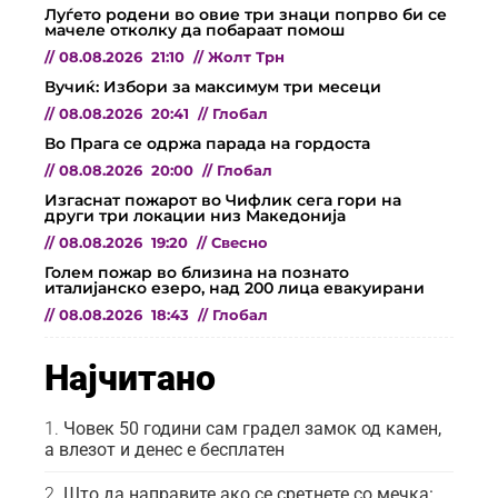
Луѓето родени во овие три знаци попрво би се
мачеле отколку да побараат помош
//
08.08.2026
21:10
//
Жолт Трн
Вучиќ: Избори за максимум три месеци
//
08.08.2026
20:41
//
Глобал
Во Прага се одржа парада на гордоста
//
08.08.2026
20:00
//
Глобал
Изгаснат пожарот во Чифлик сега гори на
други три локации низ Македонија
//
08.08.2026
19:20
//
Свесно
Голем пожар во близина на познато
италијанско езеро, над 200 лица евакуирани
//
08.08.2026
18:43
//
Глобал
Најчитано
Човек 50 години сам градел замок од камен,
а влезот и денес е бесплатен
Што да направите ако се сретнете со мечка: