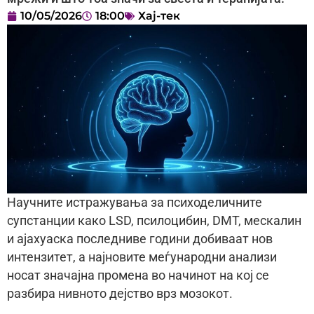
10/05/2026
18:00
Хај-тек
Научните истражувања за психоделичните
супстанции како LSD, псилоцибин, DMT, мескалин
и ајахуаска последниве години добиваат нов
интензитет, а најновите меѓународни анализи
носат значајна промена во начинот на кој се
разбира нивното дејство врз мозокот.