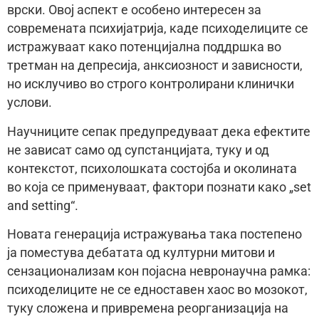
врски. Овој аспект е особено интересен за
современата психијатрија, каде психоделиците се
истражуваат како потенцијална поддршка во
третман на депресија, анксиозност и зависности,
но исклучиво во строго контролирани клинички
услови.
Научниците сепак предупредуваат дека ефектите
не зависат само од супстанцијата, туку и од
контекстот, психолошката состојба и околината
во која се применуваат, фактори познати како „set
and setting“.
Новата генерација истражувања така постепено
ја поместува дебатата од културни митови и
сензационализам кон појасна невронаучна рамка:
психоделиците не се едноставен хаос во мозокот,
туку сложена и привремена реорганизација на