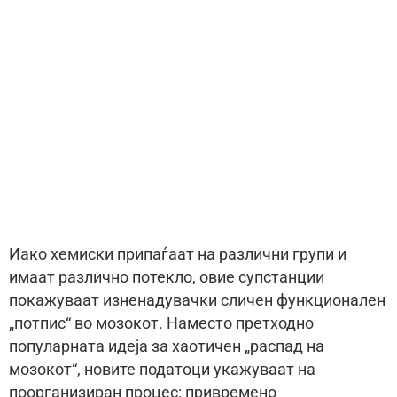
Иако хемиски припаѓаат на различни групи и
имаат различно потекло, овие супстанции
покажуваат изненадувачки сличен функционален
„потпис“ во мозокот. Наместо претходно
популарната идеја за хаотичен „распад на
мозокот“, новите податоци укажуваат на
поорганизиран процес: привремено