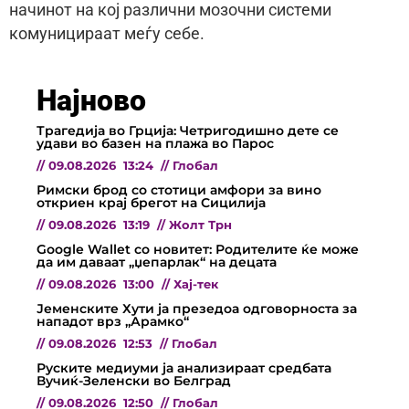
начинот на кој различни мозочни системи
комуницираат меѓу себе.
Најново
Трагедија во Грција: Четригодишно дете се
удави во базен на плажа во Парос
//
09.08.2026
13:24
//
Глобал
Римски брод со стотици амфори за вино
откриен крај брегот на Сицилија
//
09.08.2026
13:19
//
Жолт Трн
Google Wallet со новитет: Родителите ќе може
да им даваат „џепарлак“ на децата
//
09.08.2026
13:00
//
Хај-тек
Јеменските Хути ја презедоа одговорноста за
нападот врз „Арамко“
//
09.08.2026
12:53
//
Глобал
Руските медиуми ја анализираат средбата
Вучиќ-Зеленски во Белград
//
09.08.2026
12:50
//
Глобал