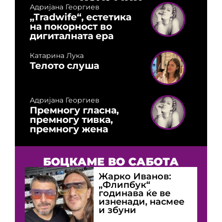
Адријана Георгиев
„Tradwife“, естетика
на покорност во
дигиталната ера
Катарина Лука
Телото слуша
Адријана Георгиев
Премногу гласна,
премногу тивка,
премногу жена
БОЦКАМЕ ВО САБОТА
Жарко Иванов:
„Флипбук“
годинава ќе ве
изненади, насмее
и збуни