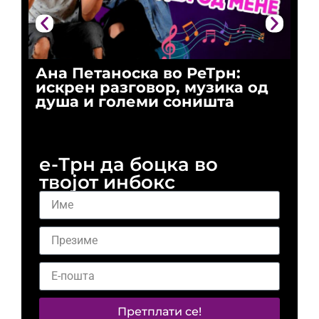
Ана Петаноска во РеТрн:
Ри
искрен разговор, музика од
го
душа и големи соништа
За
и 
е-Трн да боцка во
твојот инбокс
Претплати се!