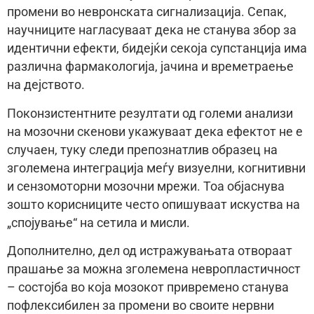
промени во невронската сигнализација. Сепак,
научниците нагласуваат дека не станува збор за
идентични ефекти, бидејќи секоја супстанција има
различна фармакологија, јачина и времетраење
на дејството.
Поконзистентните резултати од големи анализи
на мозочни скенови укажуваат дека ефектот не е
случаен, туку следи препознатлив образец на
зголемена интеграција меѓу визуелни, когнитивни
и сензомоторни мозочни мрежи. Тоа објаснува
зошто корисниците често опишуваат искуства на
„спојување“ на сетила и мисли.
Дополнително, дел од истражувањата отвораат
прашање за можна зголемена невропластичност
– состојба во која мозокот привремено станува
пофлексибилен за промени во своите нервни