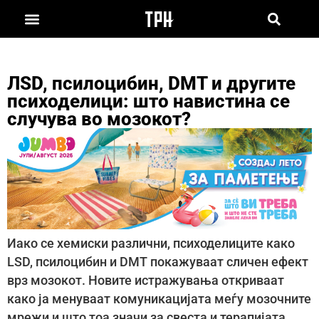
ЛSD, псилоцибин, DMT и другите
психоделици: што навистина се
случува во мозокот?
Иако се хемиски различни, психоделиците како
LSD, псилоцибин и DMT покажуваат сличен ефект
врз мозокот. Новите истражувања откриваат
како ја менуваат комуникацијата меѓу мозочните
мрежи и што тоа значи за свеста и терапијата.