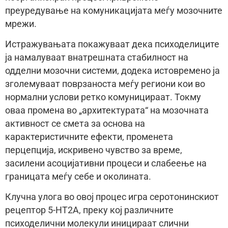
преуредување на комуникацијата меѓу мозочните
мрежи.
Истражувањата покажуваат дека психоделиците
ја намалуваат внатрешната стабилност на
одделни мозочни системи, додека истовремено ја
зголемуваат поврзаноста меѓу региони кои во
нормални услови ретко комуницираат. Токму
оваа промена во „архитектурата“ на мозочната
активност се смета за основа на
карактеристичните ефекти, променета
перцепција, искривено чувство за време,
засилени асоцијативни процеси и слабеење на
границата меѓу себе и околината.
Клучна улога во овој процес игра серотонинскиот
рецептор 5-HT2A, преку кој различните
психоделични молекули иницираат слични