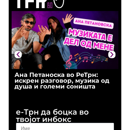
Ана Петаноска во РеТрн:
Ри
искрен разговор, музика од
го
душа и големи соништа
За
и 
е-Трн да боцка во
твојот инбокс