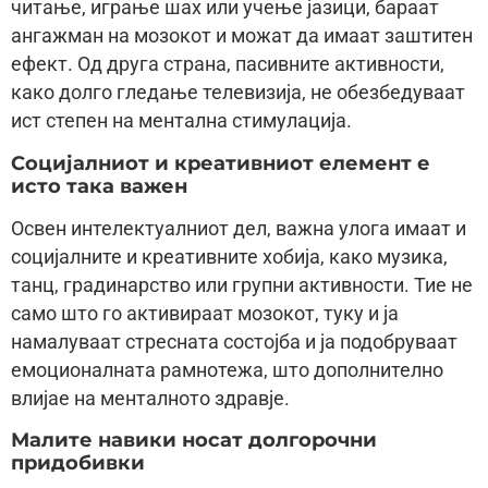
читање, играње шах или учење јазици, бараат
ангажман на мозокот и можат да имаат заштитен
ефект. Од друга страна, пасивните активности,
како долго гледање телевизија, не обезбедуваат
ист степен на ментална стимулација.
Социјалниот и креативниот елемент е
исто така важен
Освен интелектуалниот дел, важна улога имаат и
социјалните и креативните хобија, како музика,
танц, градинарство или групни активности. Тие не
само што го активираат мозокот, туку и ја
намалуваат стресната состојба и ја подобруваат
емоционалната рамнотежа, што дополнително
влијае на менталното здравје.
Малите навики носат долгорочни
придобивки