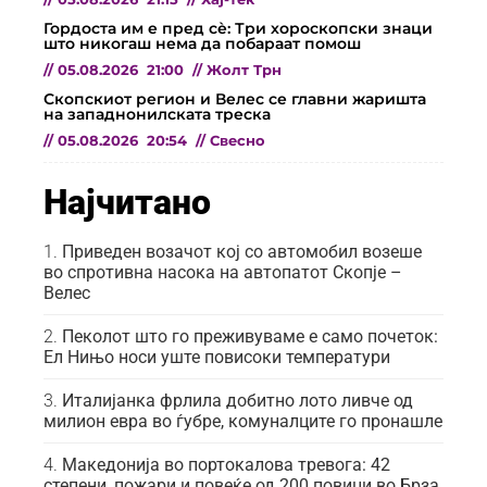
Гордоста им е пред сѐ: Три хороскопски знаци
што никогаш нема да побараат помош
//
05.08.2026
21:00
//
Жолт Трн
Скопскиот регион и Велес се главни жаришта
на западнонилската треска
//
05.08.2026
20:54
//
Свесно
Најчитано
Приведен возачот кој со автомобил возеше
во спротивна насока на автопатот Скопје –
Велес
Пеколот што го преживуваме е само почеток:
Ел Нињо носи уште повисоки температури
Италијанка фрлила добитно лото ливче од
милион евра во ѓубре, комуналците го пронашле
Македонија во портокалова тревога: 42
степени, пожари и повеќе од 200 повици во Брза