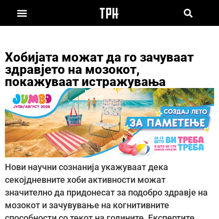
Хобијата можат да го зачуваат
здравјето на мозокот,
покажуваат истражувања
Нови научни сознанија укажуваат дека
секојдневните хоби активности можат
значително да придонесат за подобро здравје на
мозокот и зачувување на когнитивните
способности со текот на годините. Експертите