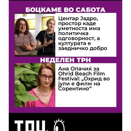
БОЦКАМЕ ВО САБОТА
Центар Јадро,
простор каде
уметноста има
политичка
одговорност, а
културата е
заедничко добро
НЕДЕЛЕН ТРН
Ана Опачиќ за
Оhrid Beach Film
Festival: „Охрид во
јули е филм на
Сорентино“