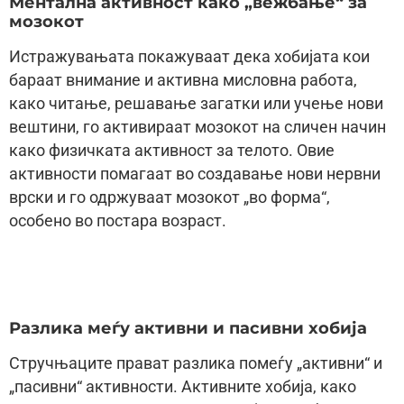
Ментална активност како „вежбање“ за
мозокот
Истражувањата покажуваат дека хобијата кои
бараат внимание и активна мисловна работа,
како читање, решавање загатки или учење нови
вештини, го активираат мозокот на сличен начин
како физичката активност за телото. Овие
активности помагаат во создавање нови нервни
врски и го одржуваат мозокот „во форма“,
особено во постара возраст.
Разлика меѓу активни и пасивни хобија
Стручњаците прават разлика помеѓу „активни“ и
„пасивни“ активности. Активните хобија, како