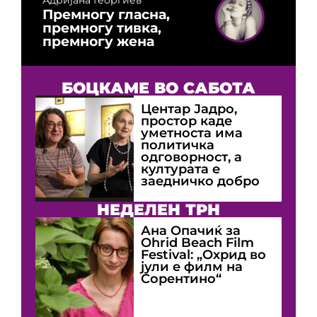
Премногу гласна,
премногу тивка,
премногу жена
БОЦКАМЕ ВО САБОТА
Центар Јадро,
простор каде
уметноста има
политичка
одговорност, а
културата е
заедничко добро
НЕДЕЛЕН ТРН
Ана Опачиќ за
Оhrid Beach Film
Festival: „Охрид во
јули е филм на
Сорентино“