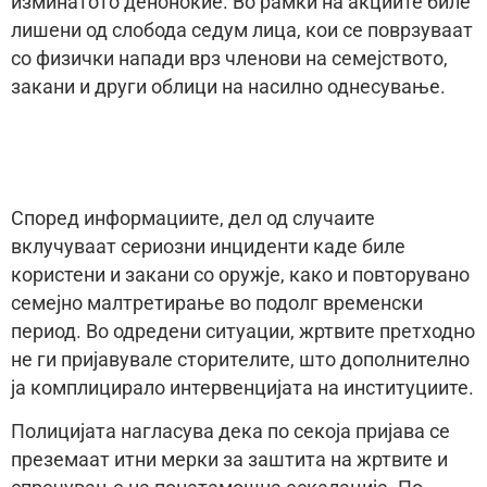
изминатото деноноќие. Во рамки на акциите биле
лишени од слобода седум лица, кои се поврзуваат
со физички напади врз членови на семејството,
закани и други облици на насилно однесување.
Според информациите, дел од случаите
вклучуваат сериозни инциденти каде биле
користени и закани со оружје, како и повторувано
семејно малтретирање во подолг временски
период. Во одредени ситуации, жртвите претходно
не ги пријавувале сторителите, што дополнително
ја комплицирало интервенцијата на институциите.
Полицијата нагласува дека по секоја пријава се
преземаат итни мерки за заштита на жртвите и