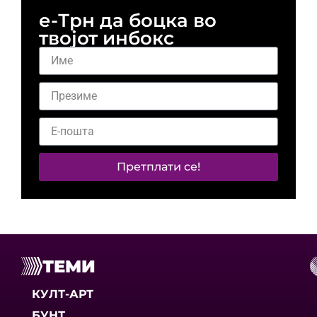
е-Трн да боцка во
твојот инбокс
Претплати се!
ТЕМИ
КУЛТ-АРТ
БУНТ