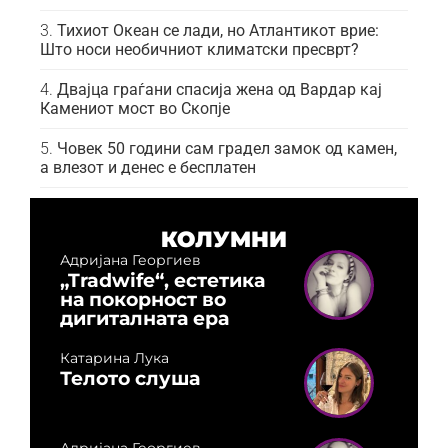
Тихиот Океан се лади, но Атлантикот врие:
Што носи необичниот климатски пресврт?
Двајца граѓани спасија жена од Вардар кај
Камениот мост во Скопје
Човек 50 години сам градел замок од камен,
а влезот и денес е бесплатен
КОЛУМНИ
Адријана Георгиев
„Tradwife“, естетика
на покорност во
дигиталната ера
Катарина Лука
Телото слуша
Адријана Георгиев