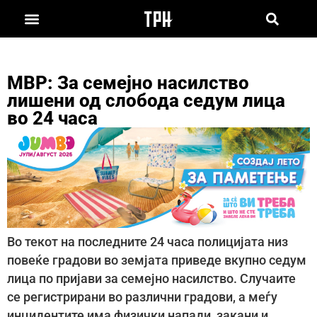
МВР: За семејно насилство
лишени од слобода седум лица
во 24 часа
Во текот на последните 24 часа полицијата низ
повеќе градови во земјата приведе вкупно седум
лица по пријави за семејно насилство. Случаите
се регистрирани во различни градови, а меѓу
инцидентите има физички напади, закани и