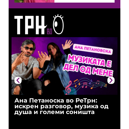
Ана Петаноска во РеТрн:
Ри
искрен разговор, музика од
го
душа и големи соништа
За
и 