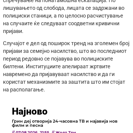
спречување на понатамошна ескалација. По
лишувањето од слобода, лицата се задржани во
полициски станици, а по целосно расчистување
на случаите ќе следуваат соодветни кривични
пријави.
Случајот е дел од поширок тренд на зголемен број
пријави за семејно насилство, што во последниот
период редовно се појавува во полициските
билтени. Институциите апелираат жртвите
навремено да пријавуваат насилство и да ги
користат механизмите за заштита што им стојат
на располагање.
Најново
Грин деј отворија 24-часовна ТВ и најавија нов
филм и песна
//
07.08.2026
21:55
//
Жолт Трн