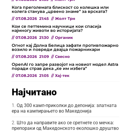
Кога преголемата блискост со колешка или
колега станува „црвено знаме“ за врската?
//
07.08.2026
21:45
//
Жолт Трн
Кои се петтемина научници кои спасија
најмногу животи во историјата?
//
07.08.2026
21:30
//
Органик
Огнот кај Долна Белица зафати противпожарно
возило и повреди двајца пожарникари
//
07.08.2026
21:09
//
Свесно
OpenAI го запре развојот на новиот модел Astra
поради страв дека „ќе им избега“
//
07.08.2026
21:05
//
Хај-тек
Најчитано
Од 300 камп-приколки до депонија: златната
ера на кампирањето во Македонија
Што да направите ако се сретнете со мечка:
препораки од Македонското еколошко друштво