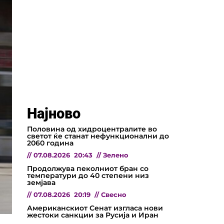
Најново
Половина од хидроцентралите во
светот ќе станат нефункционални до
2060 година
//
07.08.2026
20:43
//
Зелено
Продолжува пеколниот бран со
температури до 40 степени низ
земјава
//
07.08.2026
20:19
//
Свесно
Американскиот Сенат изгласа нови
жестоки санкции за Русија и Иран