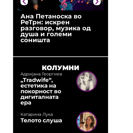
Ана Петаноска во
Ристо 
РеТрн: искрен
(Арханг
разговор, музика од
години
душа и големи
студио:
соништа
музика,
оловни
КОЛУМНИ
Адријана Георгиев
„Tradwife“,
естетика на
покорност во
дигиталната
ера
Катарина Лука
Телото слуша