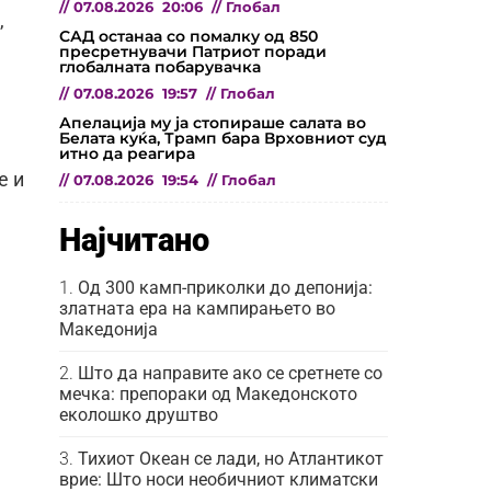
//
07.08.2026
20:06
//
Глобал
,
САД останаа со помалку од 850
пресретнувачи Патриот поради
глобалната побарувачка
//
07.08.2026
19:57
//
Глобал
Апелација му ја стопираше салата во
Белата куќа, Трамп бара Врховниот суд
итно да реагира
е и
//
07.08.2026
19:54
//
Глобал
Најчитано
Од 300 камп-приколки до депонија:
златната ера на кампирањето во
Македонија
Што да направите ако се сретнете со
мечка: препораки од Македонското
еколошко друштво
Тихиот Океан се лади, но Атлантикот
врие: Што носи необичниот климатски