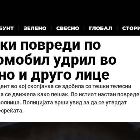
БУНТ
ЗЕЛЕНО
СВЕСНО
ГЛОБАЛ
СТОР
шки повреди по
томобил удрил во
но и друго лице
ент во кој скопјанка се здобила со тешки телесни
а се движела како пешак. Во истиот настан повреде
 болница. Полицијата врши увид за да се утврдат
есреќата.