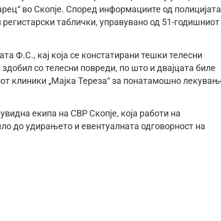
арец“ во Скопје. Според информациите од полицијата
и регистарски таблички, управувано од 51-годишниот
та Ф.С., кај која се констатирани тешки телесни
 здобил со телесни повреди, по што и двајцата биле
сот клиники „Мајка Тереза“ за понатамошно лекувањ
увидна екипа на СВР Скопје, која работи на
шло до удирањето и евентуалната одговорност на