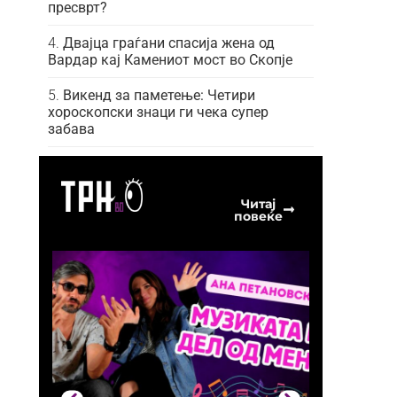
пресврт?
Двајца граѓани спасија жена од
Вардар кај Камениот мост во Скопје
Викенд за паметење: Четири
хороскопски знаци ги чека супер
забава
Читај
повеќе