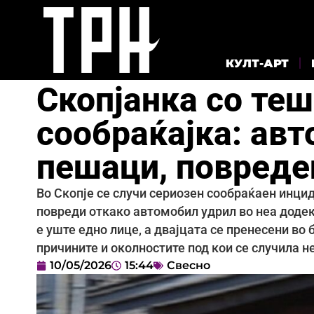
КУЛТ-АРТ
Скопјанка со те
сообраќајка: ав
пешаци, повреде
Во Скопје се случи сериозен сообраќаен инцид
повреди откако автомобил удрил во неа додек
е уште едно лице, а двајцата се пренесени во
причините и околностите под кои се случила н
10/05/2026
15:44
Свесно