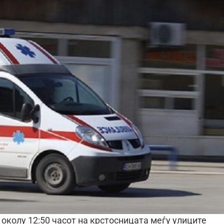
 околу 12:50 часот на крстосницата меѓу улиците