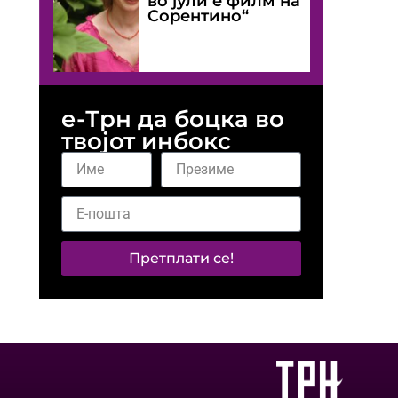
во јули е филм на
Сорентино“
е-Трн да боцка во
твојот инбокс
Претплати се!