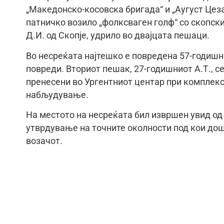
„Македонско-косовска бригада“ и „Аугуст Цез
патничко возило „фолксваген голф“ со скопск
Д.И. од Скопје, удрило во двајцата пешаци.
Во несреќата најтешко е повредена 57-годишна
повреди. Вториот пешак, 27-годишниот А.Т., се
пренесени во Ургентниот центар при комплек
набљудување.
На местото на несреќата бил извршен увид од 
утврдување на точните околности под кои до
возачот.