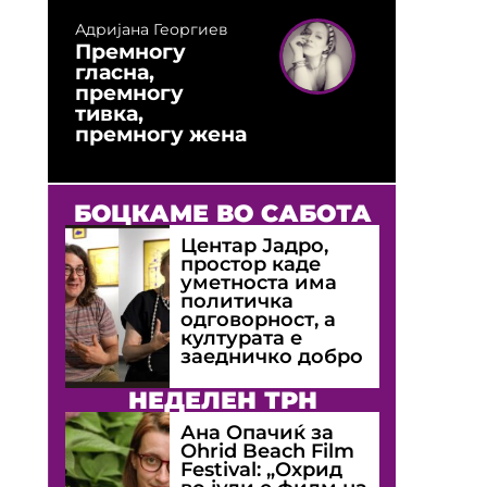
Адријана Георгиев
Премногу
гласна,
премногу
тивка,
премногу жена
БОЦКАМЕ ВО САБОТА
Центар Јадро,
простор каде
уметноста има
политичка
одговорност, а
културата е
заедничко добро
НЕДЕЛЕН ТРН
Ана Опачиќ за
Оhrid Beach Film
Festival: „Охрид