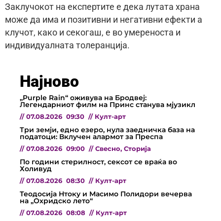
Заклучокот на експертите е дека лутата храна
може да има и позитивни и негативни ефекти а
клучот, како и секогаш, е во умереноста и
индивидуалната толеранција.
Најново
„Purple Rain“ оживува на Бродвеј:
Легендарниот филм на Принс станува мјузикл
//
07.08.2026
09:30
//
Култ-арт
Три земји, едно езеро, нула заедничка база на
податоци: Вклучен алармот за Преспа
//
07.08.2026
09:00
//
Свесно
,
Сторија
По години стерилност, сексот се враќа во
Холивуд
//
07.08.2026
08:30
//
Култ-арт
Теодосија Нтоку и Масимо Полидори вечерва
на „Охридско лето“
//
07.08.2026
08:08
//
Култ-арт