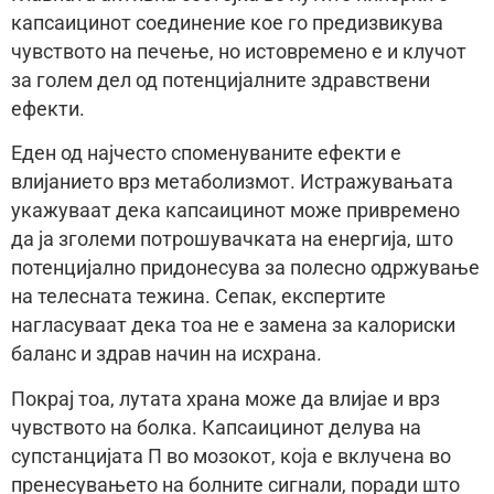
капсаицинот соединение кое го предизвикува
чувството на печење, но истовремено е и клучот
за голем дел од потенцијалните здравствени
ефекти.
Еден од најчесто споменуваните ефекти е
влијанието врз метаболизмот. Истражувањата
укажуваат дека капсаицинот може привремено
да ја зголеми потрошувачката на енергија, што
потенцијално придонесува за полесно одржување
на телесната тежина. Сепак, експертите
нагласуваат дека тоа не е замена за калориски
баланс и здрав начин на исхрана.
Покрај тоа, лутата храна може да влијае и врз
чувството на болка. Капсаицинот делува на
супстанцијата П во мозокот, која е вклучена во
пренесувањето на болните сигнали, поради што