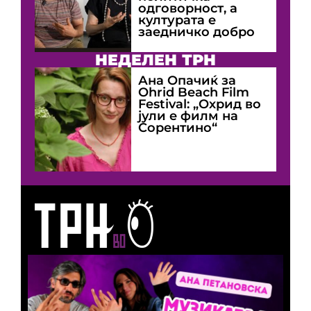
одговорност, а
културата е
заедничко добро
НЕДЕЛЕН ТРН
Ана Опачиќ за
Оhrid Beach Film
Festival: „Охрид во
јули е филм на
Сорентино“