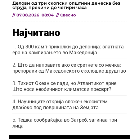
Делови од три скопски општини денеска без
струја, прекини до четири часа
//
07.08.2026
08:04
//
Свесно
Најчитано
Од 300 камп-приколки до депонија: златната
ера на кампирањето во Македонија
Што да направите ако се сретнете со мечка:
препораки од Македонското еколошко друштво
Тихиот Океан се лади, но Атлантикот врие:
Што носи необичниот климатски пресврт?
Научниците открија сложен екосистем
длабоко под површината на Земјата
Тешка сообраќајка во Загреб, загинаа три
лица