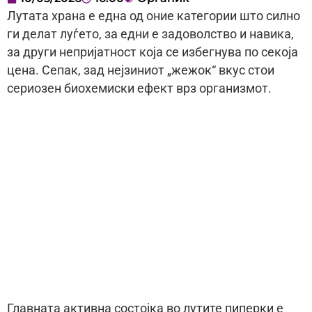
Лутата храна е една од оние категории што силно
ги делат луѓето, за едни е задоволство и навика,
за други непријатност која се избегнува по секоја
цена. Сепак, зад нејзиниот „жежок“ вкус стои
сериозен биохемиски ефект врз организмот.
Главната активна состојка во лутите пиперки е