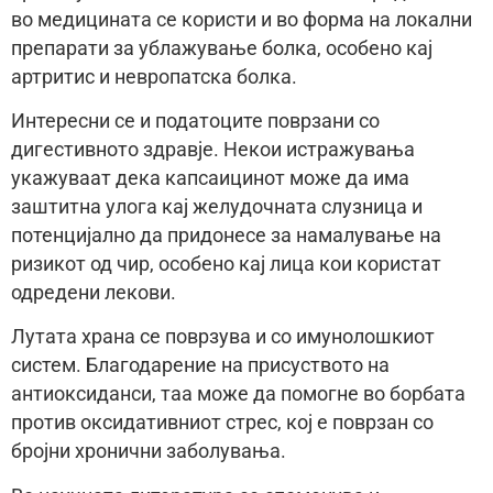
во медицината се користи и во форма на локални
препарати за ублажување болка, особено кај
артритис и невропатска болка.
Интересни се и податоците поврзани со
дигестивното здравје. Некои истражувања
укажуваат дека капсаицинот може да има
заштитна улога кај желудочната слузница и
потенцијално да придонесе за намалување на
ризикот од чир, особено кај лица кои користат
одредени лекови.
Лутата храна се поврзува и со имунолошкиот
систем. Благодарение на присуството на
антиоксиданси, таа може да помогне во борбата
против оксидативниот стрес, кој е поврзан со
бројни хронични заболувања.