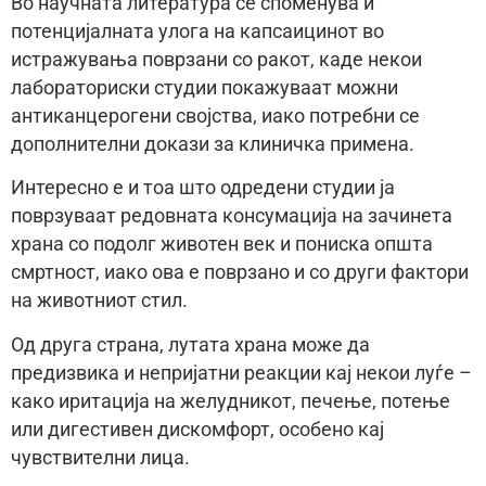
Во научната литература се споменува и
потенцијалната улога на капсаицинот во
истражувања поврзани со ракот, каде некои
лабораториски студии покажуваат можни
антиканцерогени својства, иако потребни се
дополнителни докази за клиничка примена.
Интересно е и тоа што одредени студии ја
поврзуваат редовната консумација на зачинета
храна со подолг животен век и пониска општа
смртност, иако ова е поврзано и со други фактори
на животниот стил.
Од друга страна, лутата храна може да
предизвика и непријатни реакции кај некои луѓе –
како иритација на желудникот, печење, потење
или дигестивен дискомфорт, особено кај
чувствителни лица.