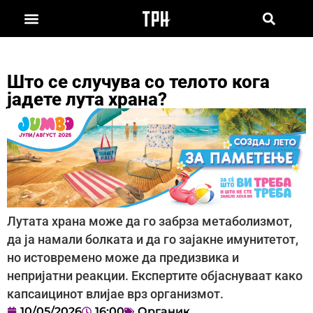
Што се случува со телото кога
јадете лута храна?
Лутата храна може да го забрза метаболизмот,
да ја намали болката и да го зајакне имунитетот,
но истовремено може да предизвика и
непријатни реакции. Експертите објаснуваат како
капсаицинот влијае врз организмот.
10/05/2026
16:00
Органик