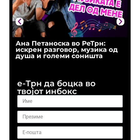
Ана Петаноска во РеТрн:
Ри
искрен разговор, музика од
го
душа и големи соништа
За
и 
е-Трн да боцка во
твојот инбокс