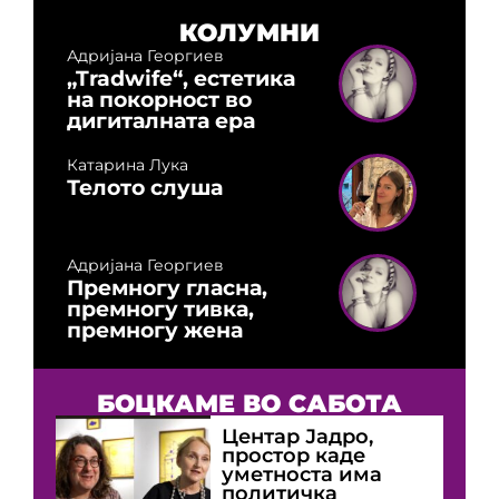
КОЛУМНИ
Адријана Георгиев
„Tradwife“, естетика
на покорност во
дигиталната ера
Катарина Лука
Телото слуша
Адријана Георгиев
Премногу гласна,
премногу тивка,
премногу жена
БОЦКАМЕ ВО САБОТА
Центар Јадро,
простор каде
уметноста има
политичка