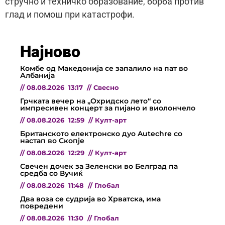
стручно и техничко образование, борба против
глад и помош при катастрофи.
Најново
Комбе од Македонија се запалило на пат во
Албанија
//
08.08.2026
13:17
//
Свесно
Грчката вечер на „Охридско лето“ со
импресивен концерт за пијано и виолончело
//
08.08.2026
12:59
//
Култ-арт
Британското електронско дуо Autechre со
настап во Скопје
//
08.08.2026
12:29
//
Култ-арт
Свечен дочек за Зеленски во Белград па
средба со Вучиќ
//
08.08.2026
11:48
//
Глобал
Два воза се судрија во Хрватска, има
повредени
//
08.08.2026
11:30
//
Глобал