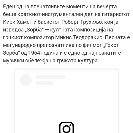
Еден од највпечатливите моменти на вечерта
беше краткиот инструментален дел на гитаристот
Кирк Хамет и басистот Роберт Трухиљо, кои ја
изведоа „Зорба“ — култната композиција на
грчкиот композитор Микис Теодоракис. Песната е
меѓународно препознатлива по филмот „Гркот
Зорба“ од 1964 година и е едно од најпознатите
музички обележја на грчката култура.