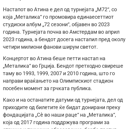
Настапот во Атина е дел од турнејата „М72“, со
која „Металика“ го промовира единаесеттиот
студиски албум „72 сезони“, објавен во 2023
година. Турнејата почна во Амстердам во април
2023 година, а бендот досега настапил пред околу
четири милиони фанови ширум светот.
Концертот во Атина беше петти настап на
„Металика“ во Грција. Бендот претходно свиреше
таму во 1993, 1999, 2007 и 2010 година, што го
направи враќањето на Олимпискиот стадион
посебен момент за грчката публика.
Како и на останатите датуми од турнејата, дел од
приходите од билетите ќе бидат донирани преку
фондацијата „Сè во наши раце“ на „Металика“,
која од 2017 година поддржува програми за