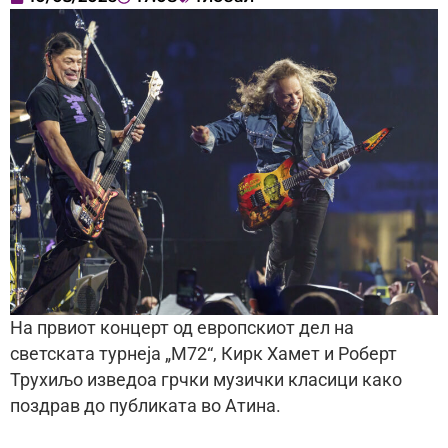
На првиот концерт од европскиот дел на
светската турнеја „М72“, Кирк Хамет и Роберт
Трухиљо изведоа грчки музички класици како
поздрав до публиката во Атина.