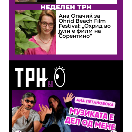
НЕДЕЛЕН ТРН
Ана Опачиќ за
Оhrid Beach Film
Festival: „Охрид во
јули е филм на
Сорентино“