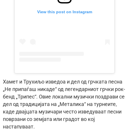
View this post on Instagram
Хамет и Трухиљо изведоа и дел од грчката песна
„Не припаѓаш никаде“ од легендарниот грчки рок-
бенд „Трипес“. Овие локални музички поздрави се
дел од традицијата на „Металика“ на турнеите,
каде двајцата музичари често изведуваат песни
поврзани со земјата или градот во кој
настапуваат.