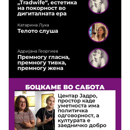
„Tradwife“, естетика
на покорност во
дигиталната ера
Катарина Лука
Телото слуша
Адријана Георгиев
Премногу гласна,
премногу тивка,
премногу жена
БОЦКАМЕ ВО САБОТА
Центар Јадро,
простор каде
уметноста има
политичка
одговорност, а
културата е
заедничко добро