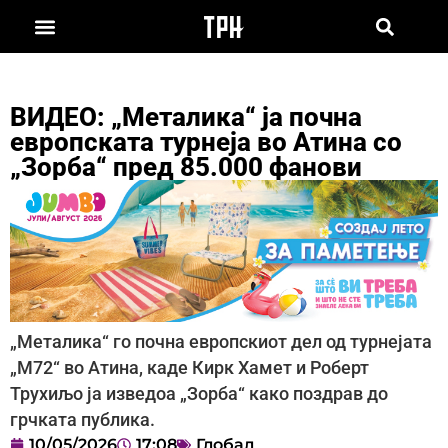
ВИДЕО: „Металика“ ја почна
европската турнеја во Атина со
„Зорба“ пред 85.000 фанови
„Металика“ го почна европскиот дел од турнејата
„М72“ во Атина, каде Кирк Хамет и Роберт
Трухиљо ја изведоа „Зорба“ како поздрав до
грчката публика.
10/05/2026
17:08
Глобал