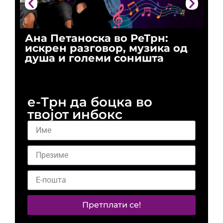
Ана Петаноска во РеТрн:
Ри
искрен разговор, музика од
го
душа и големи соништа
За
и 
е-Трн да боцка во
твојот инбокс
Претплати се!