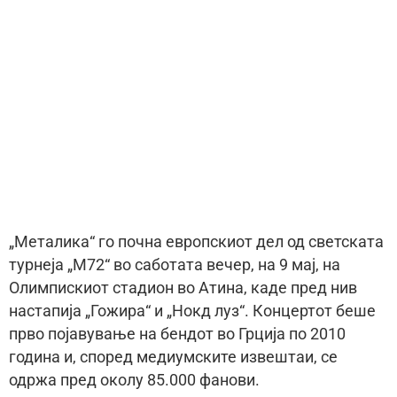
„Металика“ го почна европскиот дел од светската
турнеја „М72“ во саботата вечер, на 9 мај, на
Олимпискиот стадион во Атина, каде пред нив
настапија „Гожира“ и „Нокд луз“. Концертот беше
прво појавување на бендот во Грција по 2010
година и, според медиумските извештаи, се
одржа пред околу 85.000 фанови.