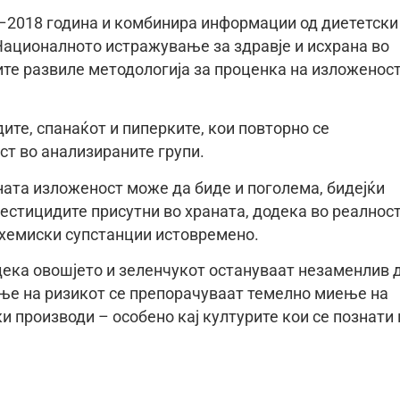
–2018 година и комбинира информации од диететски
Националното истражување за здравје и исхрана во
ите развиле методологија за проценка на изложенос
ите, спанаќот и пиперките, кои повторно се
ст во анализираните групи.
ата изложеност може да биде и поголема, бидејќи
естицидите присутни во храната, додека во реалнос
 хемиски супстанции истовремено.
 дека овошјето и зеленчукот остануваат незаменлив 
ање на ризикот се препорачуваат темелно миење на
и производи – особено кај културите кои се познати 