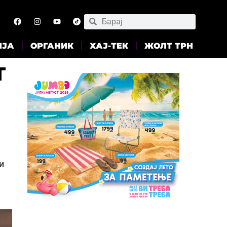
ИЈА
ОРГАНИК
ХАЈ-ТЕК
ЖОЛТ ТРН
т
и