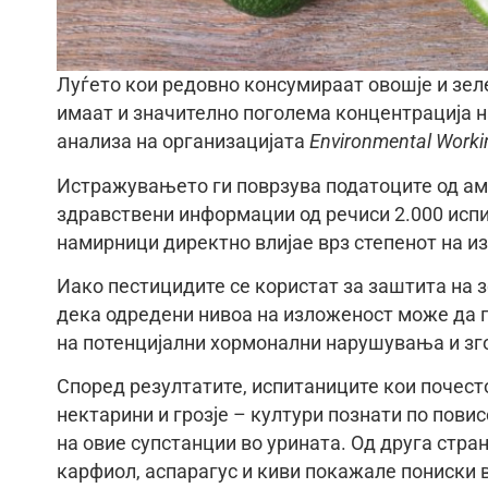
Луѓето кои редовно консумираат овошје и зел
имаат и значително поголема концентрација н
анализа на организацијата
Environmental Work
Истражувањето ги поврзува податоците од ам
здравствени информации од речиси 2.000 испит
намирници директно влијае врз степенот на и
Иако пестицидите се користат за заштита на 
дека одредени нивоа на изложеност може да п
на потенцијални хормонални нарушувања и зг
Според резултатите, испитаниците кои почест
нектарини и грозје – култури познати по пови
на овие супстанции во урината. Од друга стран
карфиол, аспарагус и киви покажале пониски 