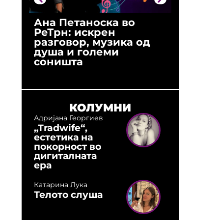
Ана Петаноска во
Ристо 
РеТрн: искрен
(Арханг
разговор, музика од
години
душа и големи
студио:
соништа
музика,
оловни
КОЛУМНИ
Адријана Георгиев
„Tradwife“,
естетика на
покорност во
дигиталната
ера
Катарина Лука
Телото слуша