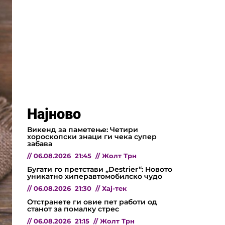
Најново
Викенд за паметење: Четири
хороскопски знаци ги чека супер
забава
//
06.08.2026
21:45
//
Жолт Трн
Бугати го претстави „Destrier“: Новото
уникатно хиперавтомобилско чудо
//
06.08.2026
21:30
//
Хај-тек
Отстранете ги овие пет работи од
станот за помалку стрес
//
06.08.2026
21:15
//
Жолт Трн