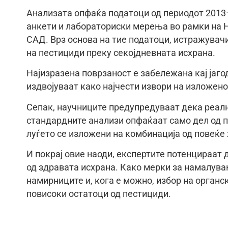
Анализата опфаќа податоци од периодот 2013
анкети и лабораториски мерења во рамки на 
САД. Врз основа на тие податоци, истражувач
на пестициди преку секојдневната исхрана.
Најизразена поврзаност е забележана кај јагод
издвојуваат како најчести извори на изложено
Сепак, научниците предупредуваат дека реалн
стандардните анализи опфаќаат само дел од п
луѓето се изложени на комбинација од повеќе
И покрај овие наоди, експертите потенцираат
од здравата исхрана. Како мерки за намалув
намирниците и, кога е можно, избор на органск
повисоки остатоци од пестициди.