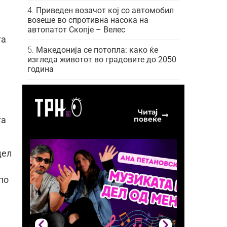
Приведен возачот кој со автомобил
возеше во спротивна насока на
автопатот Скопје – Велес
та
Македонија се потопла: како ќе
изгледа животот во градовите до 2050
година
Читај
повеќе
та
дел
по