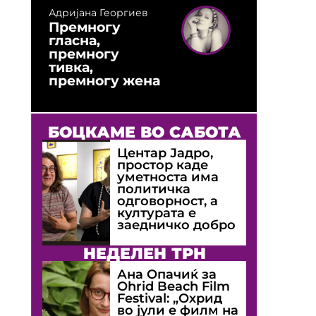
Адријана Георгиев
Премногу
гласна,
премногу
тивка,
премногу жена
БОЦКАМЕ ВО САБОТА
Центар Јадро,
простор каде
уметноста има
политичка
одговорност, а
културата е
заедничко добро
НЕДЕЛЕН ТРН
Ана Опачиќ за
Оhrid Beach Film
Festival: „Охрид
во јули е филм на