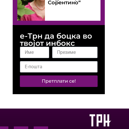
Сорентино“
е-Трн да боцка во
твојот инбокс
Претплати се!