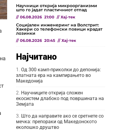
Научници открија микроорганизми
што го јадат пластичниот отпад
//
06.08.2026
21:00
//
Хај-тек
Социјален инженеринг на Волстрит:
Хакери со телефонски повици крадат
а
лозинки
//
06.08.2026
20:45
//
Хај-тек
Најчитано
 на
Од 300 камп-приколки до депонија:
златната ера на кампирањето во
Македонија
ст
Научниците открија сложен
екосистем длабоко под површината на
Земјата
а
Што да направите ако се сретнете со
мечка: препораки од Македонското
еколошко друштво