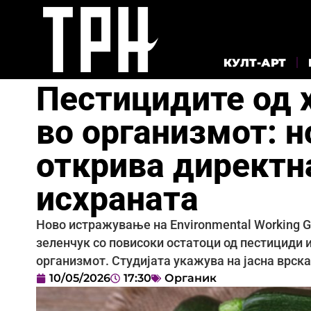
КУЛТ-АРТ
Пестицидите од 
во организмот: 
открива директн
исхраната
Ново истражување на Environmental Working G
зеленчук со повисоки остатоци од пестициди 
организмот. Студијата укажува на јасна врск
10/05/2026
17:30
Органик