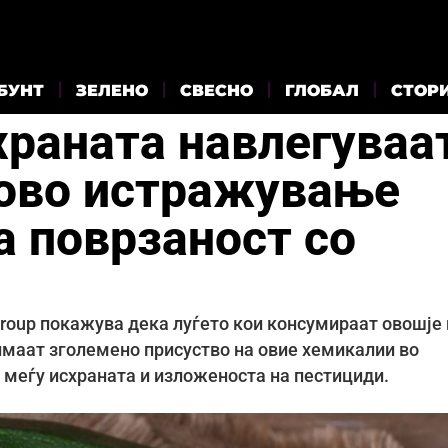
БУНТ
ЗЕЛЕНО
СВЕСНО
ГЛОБАЛ
СТОР
храната навлегуваа
ново истражување
а поврзаност со
roup покажува дека луѓето кои консумираат овошје 
имаат зголемено присуство на овие хемикалии во
а меѓу исхраната и изложеноста на пестициди.