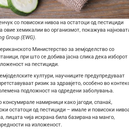
енчук со повисоки нивоа на остатоци од пестициди
а овие хемикалии во организмот, покажува најноват
ing Group (EWG)
.
ериканското Министерство за земјоделство со
аници, при што се добива јасна слика дека изборот
зложеност на пестициди.
земјоделските култури, научниците предупредуваат
ретставуваат ризик за здравјето, особено во контек
олемена подложност на одредени заболувања.
о консумирале намирници како јагоди, спанаќ,
соки остатоци од пестициди – имале и повисоки ниво
а, лицата чија исхрана била базирана на манго,
вредности на изложеност.