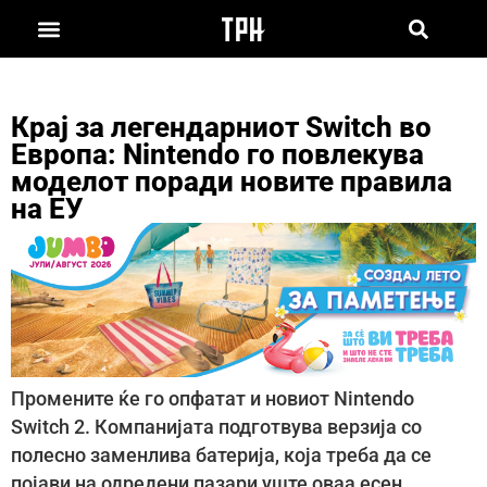
Крај за легендарниот Switch во
Европа: Nintendo го повлекува
моделот поради новите правила
на ЕУ
Промените ќе го опфатат и новиот Nintendo
Switch 2. Компанијата подготвува верзија со
полесно заменлива батерија, која треба да се
појави на одредени пазари уште оваа есен.