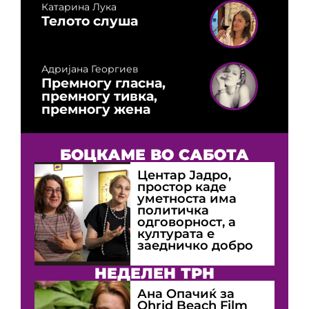
Катарина Лука
Телото слуша
Адријана Георгиев
Премногу гласна,
премногу тивка,
премногу жена
БОЦКАМЕ ВО САБОТА
Центар Јадро,
простор каде
уметноста има
политичка
одговорност, а
културата е
заедничко добро
НЕДЕЛЕН ТРН
Ана Опачиќ за
Оhrid Beach Film