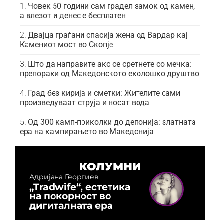
Човек 50 години сам градел замок од камен,
а влезот и денес е бесплатен
Двајца граѓани спасија жена од Вардар кај
Камениот мост во Скопје
Што да направите ако се сретнете со мечка:
препораки од Македонското еколошко друштво
Град без кирија и сметки: Жителите сами
произведуваат струја и носат вода
Од 300 камп-приколки до депонија: златната
ера на кампирањето во Македонија
КОЛУМНИ
Адријана Георгиев
„Tradwife“, естетика
на покорност во
дигиталната ера