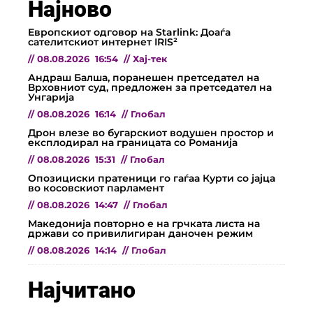
Најново
Европскиот одговор на Starlink: Доаѓа
сателитскиот интернет IRIS²
//
08.08.2026
16:54
//
Хај-тек
Андраш Балша, поранешен претседател на
Врховниот суд, предложен за претседател на
Унгарија
//
08.08.2026
16:14
//
Глобал
Дрон влезе во бугарскиот водушен простор и
експлодирал на границата со Романија
//
08.08.2026
15:31
//
Глобал
Опозициски пратеници го гаѓаа Курти со јајца
во косовскиот парламент
//
08.08.2026
14:47
//
Глобал
Македонија повторно е на грчката листа на
држави со привилигиран даночен режим
//
08.08.2026
14:14
//
Глобал
Најчитано