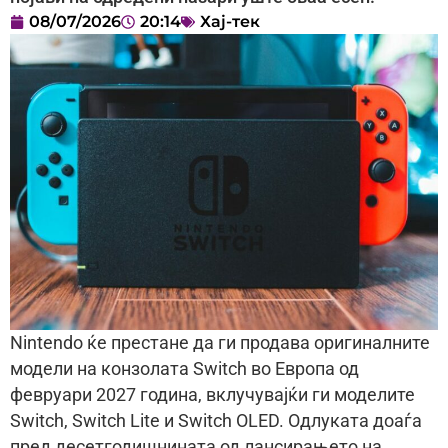
08/07/2026
20:14
Хај-тек
Nintendo ќе престане да ги продава оригиналните
модели на конзолата Switch во Европа од
февруари 2027 година, вклучувајќи ги моделите
Switch, Switch Lite и Switch OLED. Одлуката доаѓа
пред десетгодишнината од лансирањето на