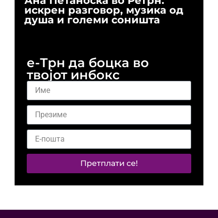
Ана Петаноска во РеТрн:
Ри
искрен разговор, музика од
го
душа и големи соништа
За
и 
е-Трн да боцка во
твојот инбокс
Претплати се!