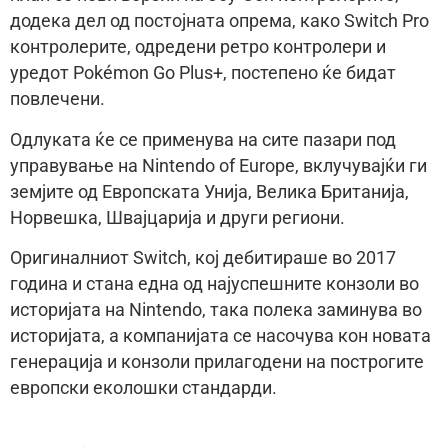
додека дел од постојната опрема, како Switch Pro
контролерите, одредени ретро контролери и
уредот Pokémon Go Plus+, постепено ќе бидат
повлечени.
Одлуката ќе се применува на сите пазари под
управување на Nintendo of Europe, вклучувајќи ги
земјите од Европската Унија, Велика Британија,
Норвешка, Швајцарија и други региони.
Оригиналниот Switch, кој дебитираше во 2017
година и стана една од најуспешните конзоли во
историјата на Nintendo, така полека заминува во
историјата, а компанијата се насочува кон новата
генерација и конзоли прилагодени на построгите
европски еколошки стандарди.