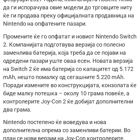
да ги испорачува овие модели до трговците ниту
ќе ги продава преку официјалната продавница на
Nintendo на опфатените пазари.
Промените ќе го опфатат и новиот Nintendo Switch
2. Компанијата подготвува верзија со полесно
заменлива батерија, која треба да се појави на
одредени пазари уште оваа есен. Новата верзија
на Switch 2 ќе има батерија со капацитет од 5.172
mAh, нешто помалку од сегашните 5.220 mAh.
Поради измените во конструкцијата, конзолата ќе
биде малку потешка – околу 10 грама повеќе, а
контролерите Joy-Con 2 ќе добијат дополнителни
два грама.
Nintendo постепено ќе воведува и нова
дополнителна опрема со заменливи батерии. Во
план се нови верзии на Joy-Con контролерите,