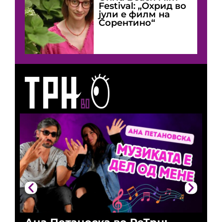
Festival: „Охрид во
јули е филм на
Сорентино“