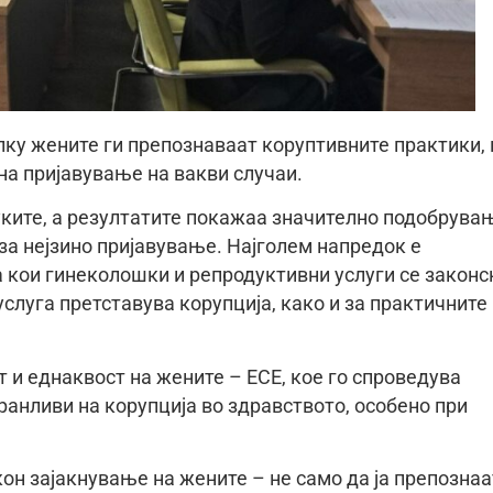
лку жените ги препознаваат коруптивните практики, 
на пријавување на вакви случаи.
уките, а резултатите покажаа значително подобрува
за нејзино пријавување. Најголем напредок е
 кои гинеколошки и репродуктивни услуги се законс
слуга претставува корупција, како и за практичните
 и еднаквост на жените – ЕСЕ, кое го спроведува
ранливи на корупција во здравството, особено при
он зајакнување на жените – не само да ја препознаа