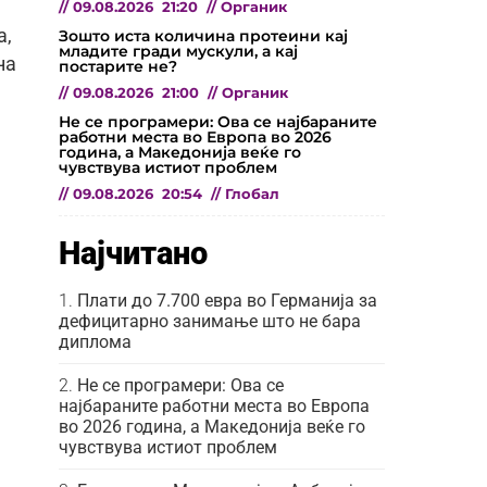
//
09.08.2026
21:20
//
Органик
а,
Зошто иста количина протеини кај
младите гради мускули, а кај
на
постарите не?
//
09.08.2026
21:00
//
Органик
Не се програмери: Ова се најбараните
работни места во Европа во 2026
година, а Македонија веќе го
чувствува истиот проблем
//
09.08.2026
20:54
//
Глобал
Најчитано
Плати до 7.700 евра во Германија за
дефицитарно занимање што не бара
диплома
Не се програмери: Ова се
најбараните работни места во Европа
во 2026 година, а Македонија веќе го
чувствува истиот проблем