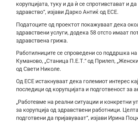
корупцијата, туку и да ѝ се спротивстават и д
здравство“, изјави Дарко Антиќ од ЕСЕ.
Податоците од проектот покажуваат дека окол
здравствени услуги, додека 58 отсто имаат по
здравствена грижа.
Работилниците се спроведени со поддршка на 
Куманово, „Станица П.Е.Т.“ од Прилеп, „Женск
од Свети Николе.
Од ЕСЕ истакнуваат дека големиот интерес кај
последици од корупцијата и подготвеност за а
„Работевме на реални ситуации и конкретни у
за корупција од здравствени работници. Целт
подготвени да пријавуваат“, изјави Ирина По