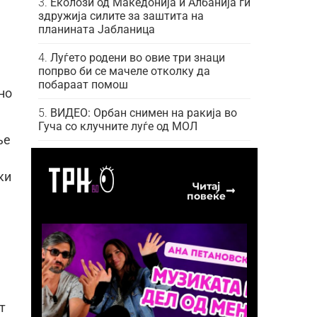
Еколози од Македонија и Албанија ги
здружија силите за заштита на
планината Јабланица
Луѓето родени во овие три знаци
попрво би се мачеле отколку да
побараат помош
но
ВИДЕО: Орбан снимен на ракија во
Гуча со клучните луѓе од МОЛ
ње
ки
Читај
повеќе
т