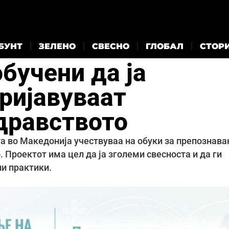
БУНТ
ЗЕЛЕНО
СВЕСНО
ГЛОБАЛ
СТОР
бучени да ја
ријавуваат
здравството
та во Македонија учествуваа на обуки за препознав
. Проектот има цел да ја зголеми свесноста и да ги
ни практики.