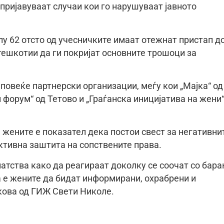
а пријавуваат случаи кои го нарушуваат јавното
у 62 отсто од учесничките имаат отежнат пристап д
тешкотии да ги покријат основните трошоци за
повеќе партнерски организации, меѓу кои „Мајка“ од
и форум“ од Тетово и „Граѓанска иницијатива на жени
 жените е показател дека постои свест за негативни
ктивна заштита на сопствените права.
патства како да реагираат доколку се соочат со бар
а е жените да бидат информирани, охрабрени и
цкова од ГИЖ Свети Николе.