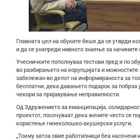
Главната цел на обуките беше да се утврди ко
и да се унапреди нивното знаење за начините 
Учесничките пополнуваа тестови пред и по об
во разбирањето на корупцијата и можностите 
забележан во делот на информираноста за тоа
бесплатни, дека давањето подарок за побрза у
чекори за пријавување неправилности.
Од Здружението за еманципација, солидарност
проектот, посочуваат дека жените често се по
користење гинеколошко-акушерски услуги.
„Токму затоа овие работилници беа насочени к