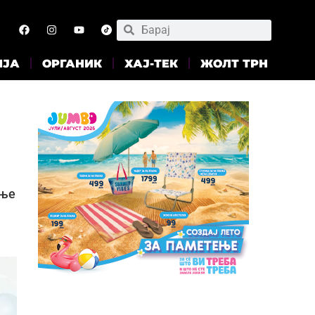
ИЈА
ОРГАНИК
ХАЈ-ТЕК
ЖОЛТ ТРН
ање