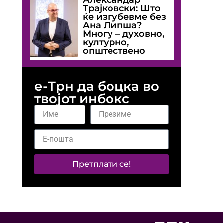
Трајковски: Што
ќе изгубевме без
Ана Липша?
Многу – духовно,
културно,
општествено
е-Трн да боцка во
твојот инбокс
Претплати се!