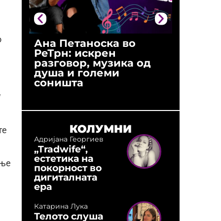
о
Ана Петаноска во
Ристо 
РеТрн: искрен
(Арханг
разговор, музика од
години
душа и големи
студио:
соништа
музика,
оловни
“
КОЛУМНИ
те
Адријана Георгиев
„Tradwife“,
естетика на
ање
покорност во
дигиталната
ера
Катарина Лука
Телото слуша