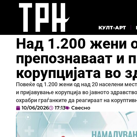
КУЛТ-АРТ
Над 1.200 жени о
препознаваат и п
корупцијата во 
Повеќе од 1.200 жени од над 20 населени мес
и пријавување корупција во јавното здравство
охрабри граѓанките да реагираат на коруптив
10/06/2026
17:13
Свесно