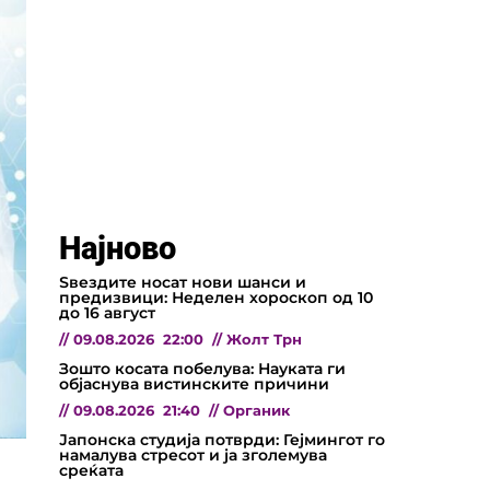
Најново
Ѕвездите носат нови шанси и
предизвици: Неделен хороскоп од 10
до 16 август
//
09.08.2026
22:00
//
Жолт Трн
Зошто косата побелува: Науката ги
објаснува вистинските причини
//
09.08.2026
21:40
//
Органик
Јапонска студија потврди: Гејмингот го
намалува стресот и ја зголемува
среќата