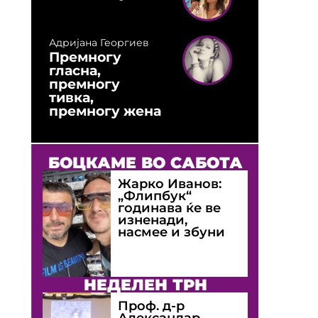
Адријана Георгиев
Премногу
гласна,
премногу
тивка,
премногу жена
БОЦКАМЕ ВО САБОТА
Жарко Иванов:
„Флипбук“
годинава ќе ве
изненади,
насмее и збуни
НЕДЕЛЕН ТРН
Проф. д-р
Александар