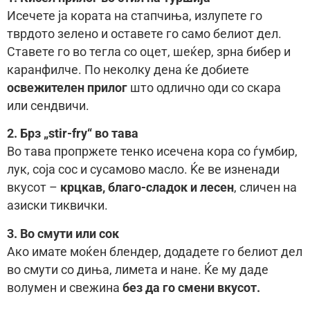
Исечете ја кората на стапчиња, излупете го
тврдото зелено и оставете го само белиот дел.
Ставете го во тегла со оцет, шеќер, зрна бибер и
каранфилче. По неколку дена ќе добиете
освежителен прилог
што одлично оди со скара
или сендвичи.
2. Брз „stir-fry“ во тава
Во тава пропржете тенко исечена кора со ѓумбир,
лук, соја сос и сусамово масло. Ќе ве изненади
вкусот –
крцкав, благо-сладок и лесен
, сличен на
азиски тиквички.
3. Во смути или сок
Ако имате моќен блендер, додадете го белиот дел
во смути со диња, лимета и нане. Ќе му даде
волумен и свежина
без да го смени вкусот.