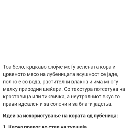
Тоа бело, крцкаво слојче меѓу зелената кора и
црвеното месо на лубеницата всушност се јаде,
полно е со вода, растителни влакна и има многу
малку природни шеќери. Со текстура потсетува на
краставица или тиквичка, а неутралниот вкус го
прави идеален и за солени и за благи јадења.
Идеи за искористување на кората од лубеница:
1. Кисел прилог во стил на туршија