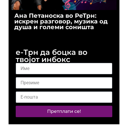
Ана Петаноска во РеТрн:
Ри
искрен разговор, музика од
го
душа и големи соништа
За
и 
е-Трн да боцка во
твојот инбокс
Претплати се!