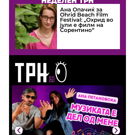
НЕДЕЛЕН ТРН
Ана Опачиќ за
Оhrid Beach Film
Festival: „Охрид во
јули е филм на
Сорентино“