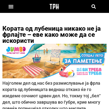
Кората од лубеница никако не ја
фрлајте – еве како може да се
искористи
Најголем дел од нас без размислување ја фрла
кората од лубеницата веднаш откако ќе го
изедеме сочниот црвен дел. Но, токму тој „бел“
дел, што обично завршува во ѓубре, крие многу
повеќе потенцијал отколку што мислите.