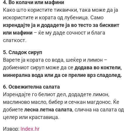
4. Во колачи или мафини
Како што користите тиквички, така може да ја
искористите и кората од лубеница. Само
изрендајте ја и додадете ја во тесто за бисквит
или мафини
– ќе му даде сочност и блага
слаткост.
5. Сладок сируп
Варете ја кората со вода, шеќер и лимон –
добиениот сируп може да се
додава во коктели,
минерална вода или да се прелие врз сладолед.
6. Освежителна салата
Изрендајте го белиот дел, додадете лимон,
маслиново масло, бибер и сечкан магдонос. Ќе
добиете
лесна летна салата
, слична на салата од
целер или краставица.
Извор:
Index.hr