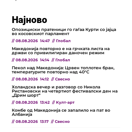
Најново
Опозициски пратеници го гаѓаа Курти со јајца
во косовскиот парламент
//
08.08.2026
14:47
//
Глобал
Македонија повторно е на грчката листа на
држви со привилигиран даночен режим
//
08.08.2026
14:14
//
Глобал
Пекол над Македонија: Црвен топлотен бран,
температурите повторно над 40°C
//
08.08.2026
14:12
//
Свесно
Холандска вечер и разговор со Никола
Ристановски на четвртиот фестивалски ден на
„Дрим шорт“
//
08.08.2026
13:42
//
Култ-арт
Комбе од Македонија се запалило на пат во
Албанија
//
08.08.2026
13:17
//
Свесно