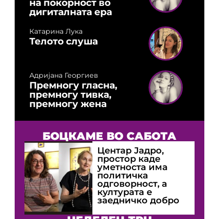
на покорност во
дигиталната ера
Катарина Лука
Телото слуша
Адријана Георгиев
Премногу гласна,
премногу тивка,
премногу жена
БОЦКАМЕ ВО САБОТА
Центар Јадро,
простор каде
уметноста има
политичка
одговорност, а
културата е
заедничко добро