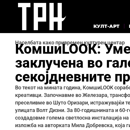
КУЛТ-АРТ
Населбата како привремен културен центар
КомшиLOOК: Умет
заклучена во гал
секојдневните п
Во текот на мината година, КомшиLOOK сорабо
креативци. Започнавме во Железара, трансформ
преселивме во Шуто Оризари, истражувајќи т
улицата Волт Дизни. За 80-годишнината и 60-
создадовме голема светлосна инсталација на 
изложба на авторката Мила Добревска, која г