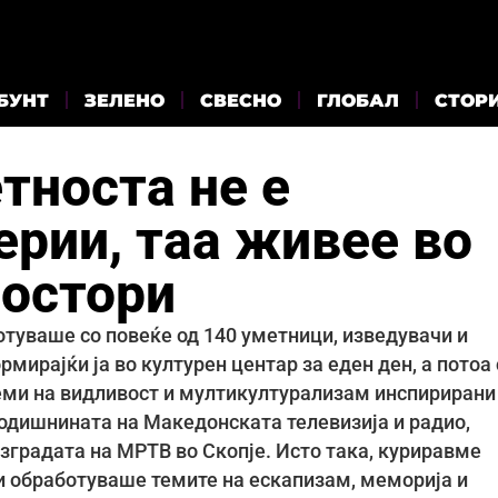
БУНТ
ЗЕЛЕНО
СВЕСНО
ГЛОБАЛ
СТОР
носта не е
ерии, таа живее во
ростори
туваше со повеќе од 140 уметници, изведувачи и
ирајќи ја во културен центар за еден ден, а потоа 
еми на видливост и мултикултурализам инспирирани
годишнината на Македонската телевизија и радио,
зградата на МРТВ во Скопје. Исто така, куриравме
и обработуваше темите на ескапизам, меморија и