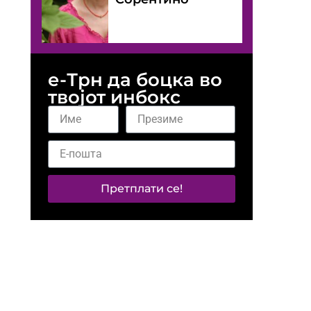
е-Трн да боцка во
твојот инбокс
Претплати се!