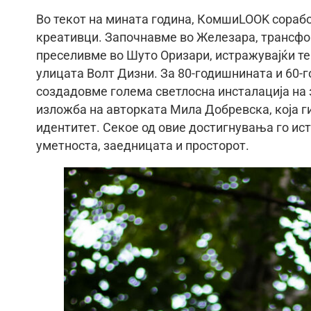
Во текот на мината година, КомшиLOOK сорабо
креативци. Започнавме во Железара, трансформ
преселивме во Шуто Оризари, истражувајќи т
улицата Волт Дизни. За 80-годишнината и 60-
создадовме голема светлосна инсталација на 
изложба на авторката Мила Добревска, која г
идентитет. Секое од овие достигнувања го ис
уметноста, заедницата и просторот.