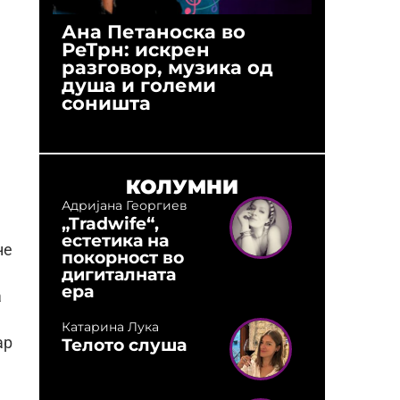
Ана Петаноска во
Ристо 
РеТрн: искрен
(Арханг
разговор, музика од
години
душа и големи
студио:
соништа
музика,
оловни
КОЛУМНИ
Адријана Георгиев
„Tradwife“,
а
естетика на
не
покорност во
дигиталната
ера
а
Катарина Лука
Телото слуша
ар