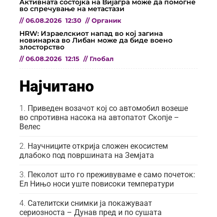
Активната состојка на Вијагра може да помогне
во спречување на метастази
//
06.08.2026
12:30
//
Органик
HRW: Израелскиот напад во кој загина
новинарка во Либан може да биде воено
злосторство
//
06.08.2026
12:15
//
Глобал
Најчитано
Приведен возачот кој со автомобил возеше
во спротивна насока на автопатот Скопје –
Велес
Научниците открија сложен екосистем
длабоко под површината на Земјата
Пеколот што го преживуваме е само почеток:
Ел Нињо носи уште повисоки температури
Сателитски снимки ја покажуваат
сериозноста – Дунав пред и по сушата