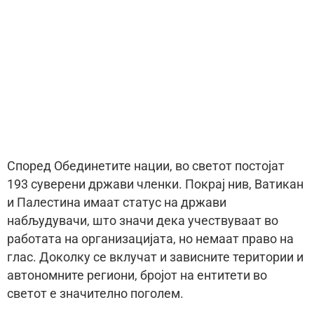
Според Обединетите нации, во светот постојат
193 суверени држави членки. Покрај нив, Ватикан
и Палестина имаат статус на држави
набљудувачи, што значи дека учествуваат во
работата на организацијата, но немаат право на
глас. Доколку се вклучат и зависните територии и
автономните региони, бројот на ентитети во
светот е значително поголем.