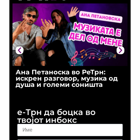
Ана Петаноска во РеТрн:
Ри
искрен разговор, музика од
го
душа и големи соништа
За
и 
е-Трн да боцка во
твојот инбокс