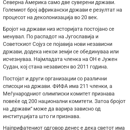
Северна Америка само две суверени држави.
Големиот број африкански држави е резултат на
процесот на деколонизација во 20 век.
Бројот на држави низ историјата постојано се
менувал. По распадот на Југославија и
Советскиот Сојуз се појавија нови независни
држави, додека некои земји се обединуваа или
исчезнуваа. Најмладата членка на ОН е Јужен
Судан, кој стана независен во 2011 година.
Постојат и други организации со различни
списоци на држави. ФИФА има 211 членки, а
Меѓународниот олимписки комитет признава
повеќе од 200 национални комитети. Затоа бројот
на „држави“ може да варира зависно од
институцијата што ги признава.
Најприфатениот одговор денес е дека светот има