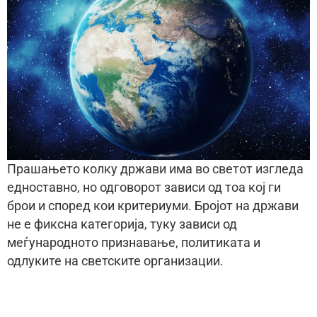
Прашањето колку држави има во светот изгледа
едноставно, но одговорот зависи од тоа кој ги
брои и според кои критериуми. Бројот на држави
не е фиксна категорија, туку зависи од
меѓународното признавање, политиката и
одлуките на светските организации.