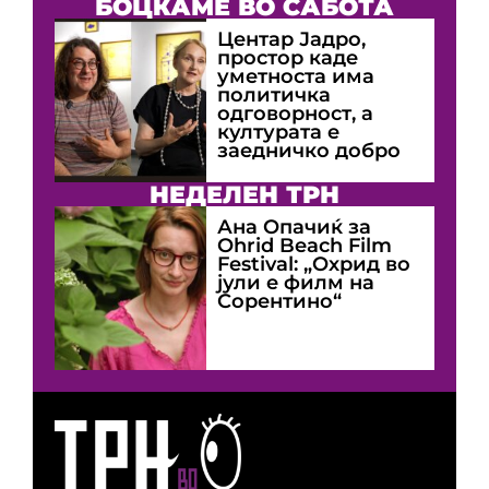
БОЦКАМЕ ВО САБОТА
Центар Јадро,
простор каде
уметноста има
политичка
одговорност, а
културата е
заедничко добро
НЕДЕЛЕН ТРН
Ана Опачиќ за
Оhrid Beach Film
Festival: „Охрид во
јули е филм на
Сорентино“