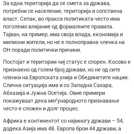
За една територија да се смета за држава,
потребни се население, територија и сопствена
власт. Сепак, во пракса политиката често има
поголемо влијание од формалните правила.
Тајван, на пример, има своја влада, економија и
милиони жители, но не е полноправна членка на
ОН поради политички причини.
Постојат и територии чиј статус е спорен. Косово е
признаено од голем број држави, но не од сите
членки на Европската унија и Обединетите нации.
Слична ситуација има и со Западна Сахара,
Абхазија и Јужна Осетија. Овие примери
покажуваат дека меѓународното признавање
често е сложен и долг процес.
Африка е континентот со најмногу држави – 54,
додека Азија има 48. Европа брои 44 држави, а