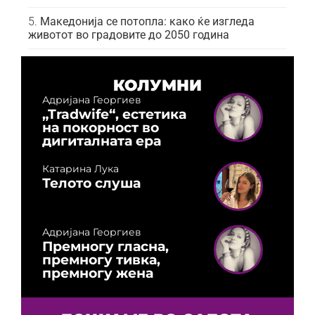
Македонија се потопла: како ќе изгледа
животот во градовите до 2050 година
КОЛУМНИ
Адријана Георгиев
„Tradwife“, естетика
на покорност во
дигиталната ера
Катарина Лука
Телото слуша
Адријана Георгиев
Премногу гласна,
премногу тивка,
премногу жена