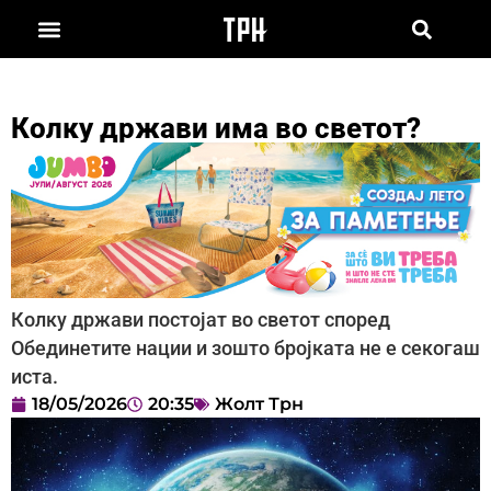
Колку држави има во светот?
Колку држави постојат во светот според
Обединетите нации и зошто бројката не е секогаш
иста.
18/05/2026
20:35
Жолт Трн