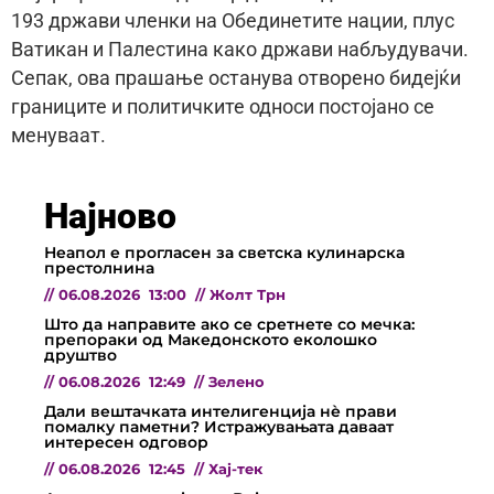
193 држави членки на Обединетите нации, плус
Ватикан и Палестина како држави набљудувачи.
Сепак, ова прашање останува отворено бидејќи
границите и политичките односи постојано се
менуваат.
Најново
Неапол е прогласен за светска кулинарска
престолнина
//
06.08.2026
13:00
//
Жолт Трн
Што да направите ако се сретнете со мечка:
препораки од Македонското еколошко
друштво
//
06.08.2026
12:49
//
Зелено
Дали вештачката интелигенција нè прави
помалку паметни? Истражувањата даваат
интересен одговор
//
06.08.2026
12:45
//
Хај-тек