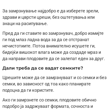
За замрзнување најдобро е да изберете зрели,
здрави и цврсти цреши, без оштетувања или
знаци на расипување.
Пред да ги ставите во замрзнувач, добро измијте
ги под млаз ладна вода за да се отстранат
нечистотиите. Потоа внимателно исушете ги,
бидејќи вишокот влага може да создаде мраз и
да направи плодовите да се залепат еден за друг.
Дали треба да се вадат семките?
Црешите може да се замрзнуваат и со семки и без
семки, во зависност од тоа како планирате
подоцна да ги користите.
Ако ги замрзнете со семки, плодовите обично
подобро ја задржуваат формата, сочноста и