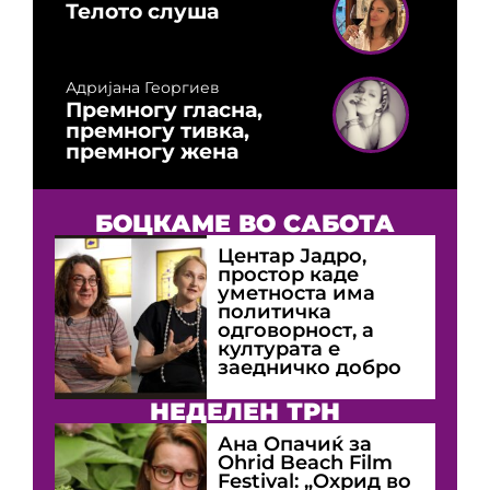
Телото слуша
Адријана Георгиев
Премногу гласна,
премногу тивка,
премногу жена
БОЦКАМЕ ВО САБОТА
Центар Јадро,
простор каде
уметноста има
политичка
одговорност, а
културата е
заедничко добро
НЕДЕЛЕН ТРН
Ана Опачиќ за
Оhrid Beach Film
Festival: „Охрид во