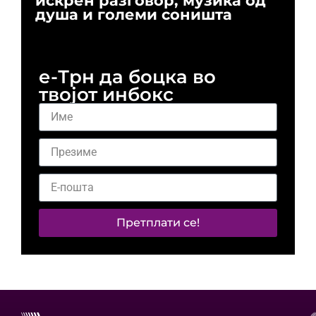
искрен разговор, музика од
го
душа и големи соништа
За
и 
е-Трн да боцка во
твојот инбокс
Претплати се!