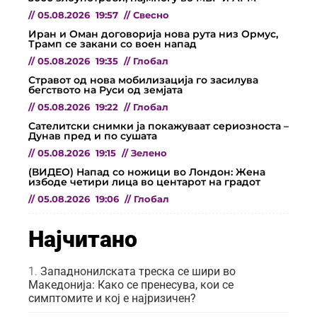
//
05.08.2026
19:57
//
Свесно
Иран и Оман договорија нова рута низ Ормус,
Трамп се закани со воен напад
//
05.08.2026
19:35
//
Глобал
Стравот од нова мобилизација го засилува
бегството на Руси од земјата
//
05.08.2026
19:22
//
Глобал
Сателитски снимки ја покажуваат сериозноста –
Дунав пред и по сушата
//
05.08.2026
19:15
//
Зелено
(ВИДЕО) Напад со ножици во Лондон: Жена
избоде четири лица во центарот на градот
//
05.08.2026
19:06
//
Глобал
Најчитано
Западнонилската треска се шири во
Македонија: Како се пренесува, кои се
симптомите и кој е најризичен?