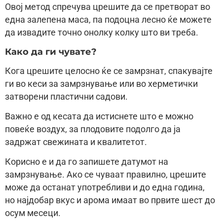
Овој метод спречува црешите да се претворат во
една залепена маса, па подоцна лесно ќе можете
да извадите точно онолку колку што ви треба.
Како да ги чувате?
Кога црешите целосно ќе се замрзнат, спакувајте
ги во кеси за замрзнување или во херметички
затворени пластични садови.
Важно е од кесата да истиснете што е можно
повеќе воздух, за плодовите подолго да ја
задржат свежината и квалитетот.
Корисно е и да го запишете датумот на
замрзнување. Ако се чуваат правилно, црешите
може да останат употребливи и до една година,
но најдобар вкус и арома имаат во првите шест до
осум месеци.