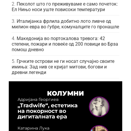
Пеколот што го преживуваме е само почеток:
Ел Нињо носи уште повисоки температури
Италијанка фрлила добитно лото ливче од
милион евра во ѓубре, комуналците го пронашле
Македонија во портокалова тревога: 42
степени, пожари и повеќе од 200 повици во Брза
помош дневно
Грчките острови не ги носат случајно своите
имиња: Зад нив се кријат митови, богови и
древни легенди
КОЛУМНИ
Адријана Георгиев
„Tradwife“, естетика
на покорност во
дигиталната ера
Катарина Лука