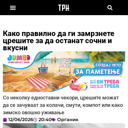
Како правилно да ги замрзнете
црешите за да останат сочни и
вкусни
Со неколку едноставни чекори, црешите можат
да се зачуваат за колачи, смути, компот или како
зимско овошно уживање
12/06/2026
20:40
Органик