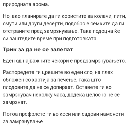
природната арома.
Но, ако планирате да ги користите за колачи, пити,
смути или други десерти, подобро е семките да ги
отстраните пред замрзнување. Така подоцна ќе
си заштедите време при подготовката.
Трик за да не се залепат
Еден од најважните чекори е предзамрзнувањето.
Распоредете ги црешите во еден слој на плех
обложен со хартија за печење, така што
плодовите да не се допираат. Оставете ги во
замрзнувач неколку часа, додека целосно не се
замрзнат.
Потоа префрлете ги во кеси или садови наменети
за замрзнување.