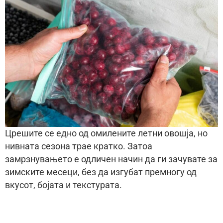
Црешите се едно од омилените летни овошја, но
нивната сезона трае кратко. Затоа
замрзнувањето е одличен начин да ги зачувате за
зимските месеци, без да изгубат премногу од
вкусот, бојата и текстурата.