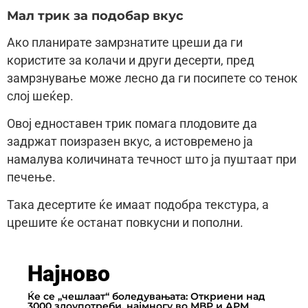
Мал трик за подобар вкус
Ако планирате замрзнатите цреши да ги
користите за колачи и други десерти, пред
замрзнување може лесно да ги посипете со тенок
слој шеќер.
Овој едноставен трик помага плодовите да
задржат поизразен вкус, а истовремено ја
намалува количината течност што ја пуштаат при
печење.
Така десертите ќе имаат подобра текстура, а
црешите ќе останат повкусни и пополни.
Најново
Ќе се „чешлаат“ боледувањата: Откриени над
3000 злоупотреби, најмногу во МВР и АРМ