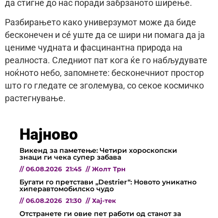
да стигне до нас поради забрзаното ширење.
Разбирањето како универзумот може да биде
бесконечен и сé уште да се шири ни помага да ја
цениме чудната и фасцинантна природа на
реалноста. Следниот пат кога ќе го набљудувате
ноќното небо, запомнете: бесконечниот простор
што го гледате се зголемува, со секое космичко
растегнување.
Најново
Викенд за паметење: Четири хороскопски
знаци ги чека супер забава
//
06.08.2026
21:45
//
Жолт Трн
Бугати го претстави „Destrier“: Новото уникатно
хиперавтомобилско чудо
//
06.08.2026
21:30
//
Хај-тек
Отстранете ги овие пет работи од станот за