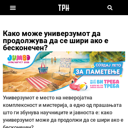
Како може универзумот да
продолжува да се шири ако е
бесконечен?
Универзумот е место на неверојатна
комплексност и мистерија, а едно од прашањата
што ги збунува научниците и јавноста е: како
универзумот може да продолжи да се шири ако е
бесконечен?