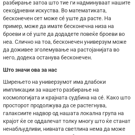
разбирање затоа што тие ги надминуваат нашите
секојдневни искуства. Во математиката,
бесконечен сет може сé уште да расте. На
пример, може да имате бесконечна низа на
броеви и сé уште да додадете повеќе броеви во
неа. Слично на тоа, бесконечен универзум може
да доживее зголемување на растојанијата во
него, додека останува бесконечен.
Што значи ова за нас
Ширењето на универзумот има длабоки
импликации за нашето разбирање на
космологијата и крајната судбина на сé. Како што
просторот продолжува да се растегнува,
галаксиите надвор од нашата локална група на
крајот ќе се оддалечат толку многу што ќе станат
ненабљудливи, нивната светлина нема да може