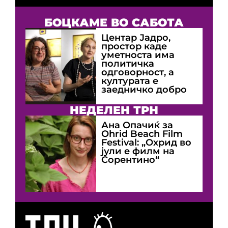
БОЦКАМЕ ВО САБОТА
Центар Јадро,
простор каде
уметноста има
политичка
одговорност, а
културата е
заедничко добро
НЕДЕЛЕН ТРН
Ана Опачиќ за
Оhrid Beach Film
Festival: „Охрид во
јули е филм на
Сорентино“