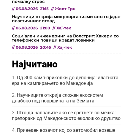
помалку стрес
//
06.08.2026
21:15
//
Жолт Трн
Научници открија микроорганизми што го јадат
пластичниот отпад
//
06.08.2026
21:00
//
Хај-тек
Социјален инженеринг на Волстрит: Хакери со
телефонски повици крадат лозинки
//
06.08.2026
20:45
//
Хај-тек
Најчитано
Од 300 камп-приколки до депонија: златната
ера на кампирањето во Македонија
Научниците открија сложен екосистем
длабоко под површината на Земјата
Што да направите ако се сретнете со мечка:
препораки од Македонското еколошко друштво
Приведен возачот кој со автомобил возеше