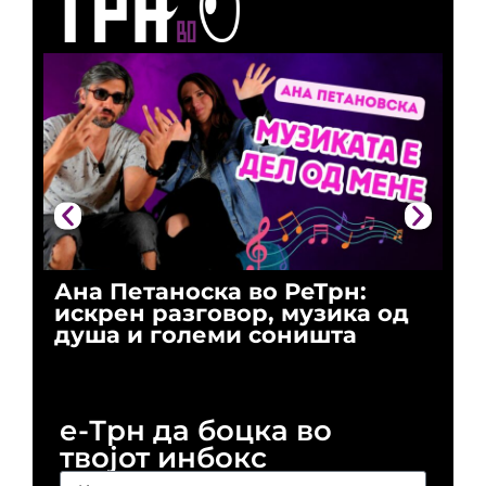
Ана Петаноска во РеТрн:
Ри
искрен разговор, музика од
го
душа и големи соништа
За
и 
е-Трн да боцка во
твојот инбокс