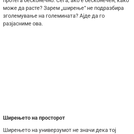
протега бесконечно. Сега, ако е бесконечен, како
може да расте? Зарем „ширење“ не подразбира
зголемување на големината? Ајде да го
разјасниме ова.
Ширењето на просторот
Ширењето на универзумот не значи дека тој