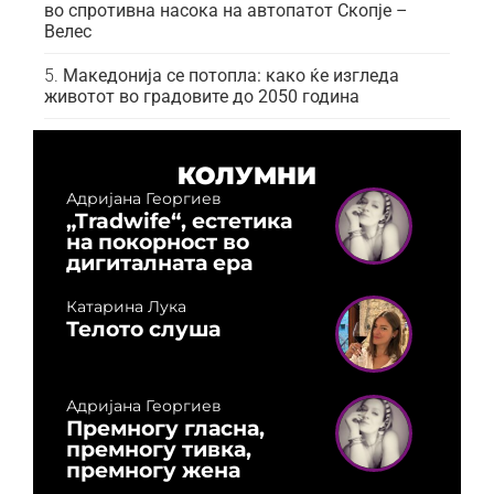
во спротивна насока на автопатот Скопје –
Велес
Македонија се потопла: како ќе изгледа
животот во градовите до 2050 година
КОЛУМНИ
Адријана Георгиев
„Tradwife“, естетика
на покорност во
дигиталната ера
Катарина Лука
Телото слуша
Адријана Георгиев
Премногу гласна,
премногу тивка,
премногу жена