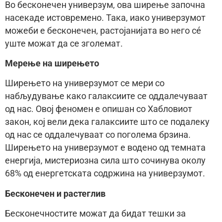
Во бесконечен универзум, ова ширење започна
насекаде истовремено. Така, иако универзумот
можеби е бесконечен, растојанијата во него сé
уште можат да се зголемат.
Мерење на ширењето
Ширењето на универзумот се мери со
набљудување како галаксиите се оддалечуваат
од нас. Овој феномен е опишан со Хабловиот
закон, кој вели дека галаксиите што се подалеку
од нас се оддалечуваат со поголема брзина.
Ширењето на универзумот е водено од темната
енергија, мистериозна сила што сочинува околу
68% од енергетската содржина на универзумот.
Бесконечен и растеглив
Бесконечностите можат да бидат тешки за