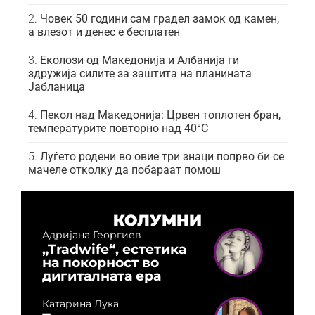
Човек 50 години сам градел замок од камен,
а влезот и денес е бесплатен
Еколози од Македонија и Албанија ги
здружија силите за заштита на планината
Јабланица
Пекол над Македонија: Црвен топлотен бран,
температурите повторно над 40°C
Луѓето родени во овие три знаци попрво би се
мачеле отколку да побараат помош
КОЛУМНИ
Адријана Георгиев
„Tradwife“, естетика
на покорност во
дигиталната ера
Катарина Лука