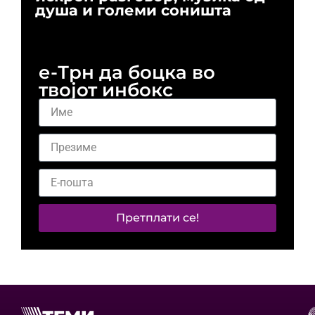
душа и големи соништа
За
и 
е-Трн да боцка во
твојот инбокс
Претплати се!