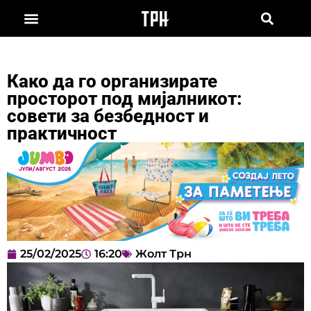
Како да го организирате
просторот под мијалникот:
совети за безбедност и
практичност
25/02/2025
16:20
Жолт Трн