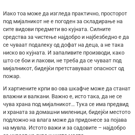
Иако тоа може да изгледа практично, просторот
под мијалникот не е погоден за складирање на
сите видови предмети во кујната. Силните
средства за чистење најдобро и најбезбедно е да
се чуваат подалеку од дофат на деца, а не така
ниско во кујната. И запаливите производи, како
што се бои и лакови, не треба да се чуваат под
мијалникот, бидејќи претставуваат опасност од
пожар.
И хартиените крпи во ова шкафче може да станат
влажни и валкани. Важно е, исто така, да не се
чува храна под мијалникот… Тука се има предвид
и храната за домашни миленици, бидејќи местото
подложно на влага може да придонесе за појава
на мувла. Истото важи и за садовите – најдобро