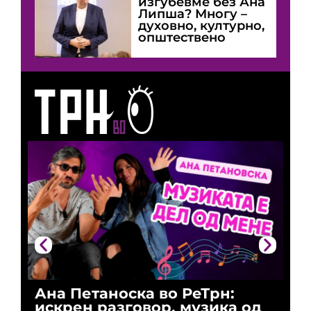
изгубевме без Ана
Липша? Многу –
духовно, културно,
општествено
Ана Петаноска во РеТрн:
Ри
искрен разговор, музика од
го