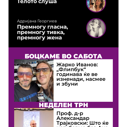
Телото слуша
Адријана Георгиев
Премногу гласна,
премногу тивка,
премногу жена
БОЦКАМЕ ВО САБОТА
Жарко Иванов:
„Флипбук“
годинава ќе ве
изненади, насмее
и збуни
НЕДЕЛЕН ТРН
Проф. д-р
Александар
Трајковски: Што ќе