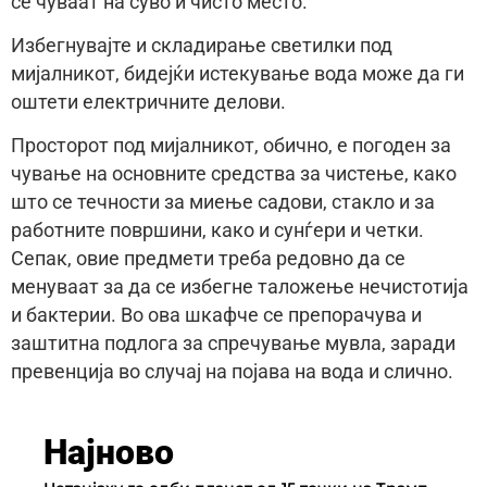
се чуваат на суво и чисто место.
Избегнувајте и складирање светилки под
мијалникот, бидејќи истекување вода може да ги
оштети електричните делови.
Просторот под мијалникот, обично, е погоден за
чување на основните средства за чистење, како
што се течности за миење садови, стакло и за
работните површини, како и сунѓери и четки.
Сепак, овие предмети треба редовно да се
менуваат за да се избегне таложење нечистотија
и бактерии. Во ова шкафче се препорачува и
заштитна подлога за спречување мувла, заради
превенција во случај на појава на вода и слично.
Најново