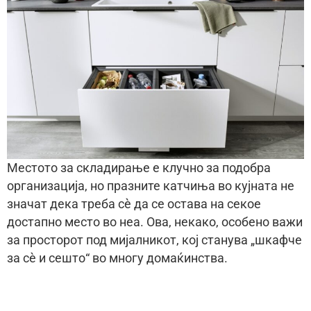
Местото за складирање е клучно за подобра
организација, но празните катчиња во кујната не
значат дека треба сѐ да се остава на секое
достапно место во неа. Ова, некако, особено важи
за просторот под мијалникот, кој станува „шкафче
за сѐ и сешто“ во многу домаќинства.