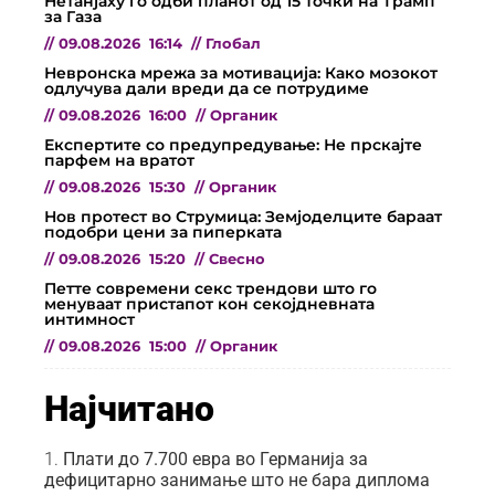
Нетанјаху го одби планот од 15 точки на Трамп
за Газа
//
09.08.2026
16:14
//
Глобал
Невронска мрежа за мотивација: Како мозокот
одлучува дали вреди да се потрудиме
//
09.08.2026
16:00
//
Органик
Експертите со предупредување: Не прскајте
парфем на вратот
//
09.08.2026
15:30
//
Органик
Нов протест во Струмица: Земјоделците бараат
подобри цени за пиперката
//
09.08.2026
15:20
//
Свесно
Петте современи секс трендови што го
менуваат пристапот кон секојдневната
интимност
//
09.08.2026
15:00
//
Органик
Најчитано
Плати до 7.700 евра во Германија за
дефицитарно занимање што не бара диплома