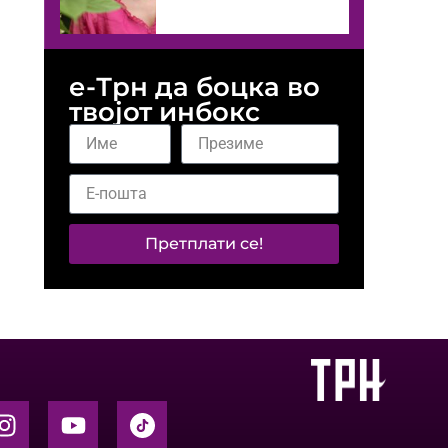
е-Трн да боцка во
твојот инбокс
Претплати се!