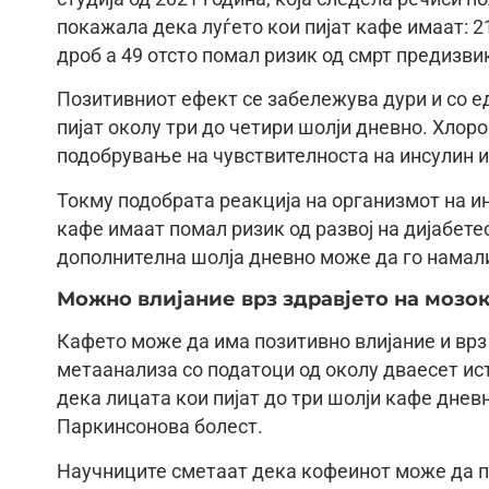
покажала дека луѓето кои пијат кафе имаат: 2
дроб а 49 отсто помал ризик од смрт предизви
Позитивниот ефект се забележува дури и со ед
пијат околу три до четири шолји дневно. Хлор
подобрување на чувствителноста на инсулин 
Токму подобрата реакција на организмот на и
кафе имаат помал ризик од развој на дијабет
дополнителна шолја дневно може да го намали 
Можно влијание врз здравјето на мозо
Кафето може да има позитивно влијание и врз
метаанализа со податоци од околу дваесет и
дека лицата кои пијат до три шолји кафе дневн
Паркинсонова болест.
Научниците сметаат дека кофеинот може да п