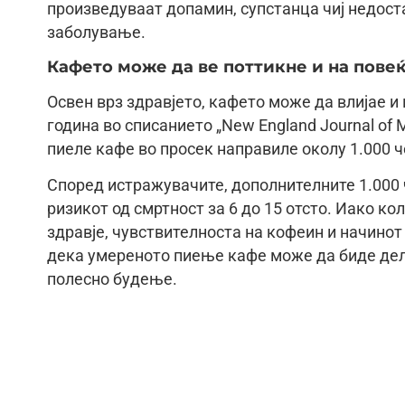
произведуваат допамин, супстанца чиј недост
заболување.
Кафето може да ве поттикне и на пов
Освен врз здравјето, кафето може да влијае и
година во списанието „New England Journal of
пиеле кафе во просек направиле околу 1.000 ч
Според истражувачите, дополнителните 1.000
ризикот од смртност за 6 до 15 отсто. Иако к
здравје, чувствителноста на кофеин и начинот
дека умереното пиење кафе може да биде дел 
полесно будење.