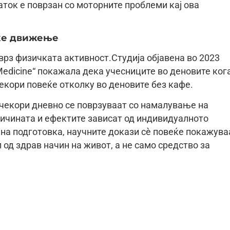
аток е поврзан со моторните проблеми кај ова
еќе движење
 врз физичката активност.Студија објавена во 2023
 Medicine“ покажала дека учесниците во деновите ког
екори повеќе отколку во деновите без кафе.
 чекори дневно се поврзуваат со намалување на
оличината и ефектите зависат од индивидуалното
 на подготовка, научните докази сè повеќе покажува
од здрав начин на живот, а не само средство за