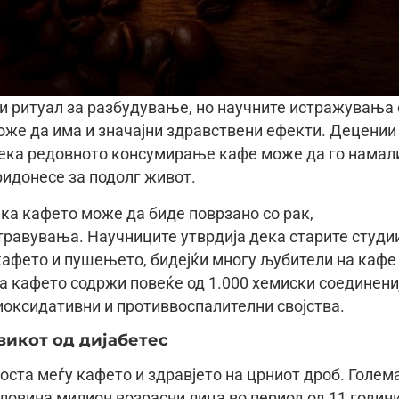
и ритуал за разбудување, но научните истражувања 
оже да има и значајни здравствени ефекти. Децении
дека редовното консумирање кафе може да го намал
ридонесе за подолг живот.
ка кафето може да биде поврзано со рак,
травувања. Научниците утврдија дека старите студи
 кафето и пушењето, бидејќи многу љубители на кафе
а кафето содржи повеќе од 1.000 хемиски соединени
иоксидативни и противвоспалителни својства.
зикот од дијабетес
оста меѓу кафето и здравјето на црниот дроб. Голем
оловина милион возрасни лица во период од 11 години