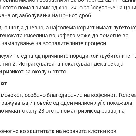
1 отсто помал ризик од хронично заболување на црн
кана од заболувања на црниот дроб.
на шолја дневно, а најголема корист имаат луѓето к
огенската киселина во кафето може да помогне во
и намалување на воспалителните процеси.
нсулин е една од причините поради кои љубителите н
ес тип 2. Истражувањата покажуваат дека секоја
ризикот за околу 6 отсто.
кот
 мозокот, особено благодарение на кофеинот. Голем
стражувања и повеќе од еден милион луѓе покажала
о имаат околу 28 отсто помал ризик од развој на
омогне во заштитата на нервните клетки кои