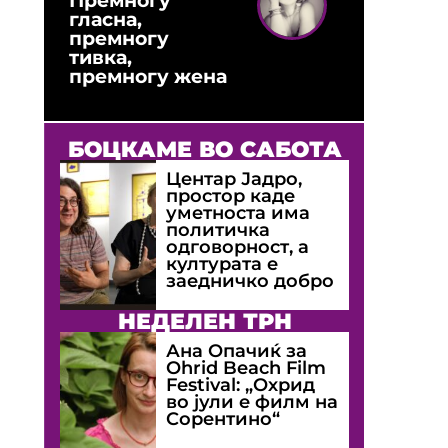
гласна,
премногу
тивка,
премногу жена
БОЦКАМЕ ВО САБОТА
Центар Јадро,
простор каде
уметноста има
политичка
одговорност, а
културата е
заедничко добро
НЕДЕЛЕН ТРН
Ана Опачиќ за
Оhrid Beach Film
Festival: „Охрид
во јули е филм на
Сорентино“