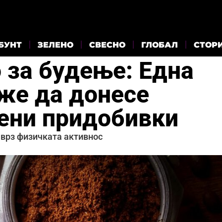
БУНТ
ЗЕЛЕНО
СВЕСНО
ГЛОБАЛ
СТОР
 за будење: Една
же да донесе
ени придобивки
 врз физичката активнос