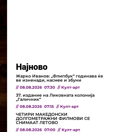
Најново
Жарко Иванов: „Флипбук“ годинава ќе
ве изненади, насмее и збуни
//
08.08.2026
07:30
//
Култ-арт
37. издание на Ликовната колонија
„Галичник“
//
08.08.2026
07:15
//
Култ-арт
ЧЕТИРИ МАКЕДОНСКИ
ДОЛГОМЕТРАЖНИ ФИЛМОВИ СЕ
СНИМААТ ЛЕТОВО
//
08.08.2026
07:00
//
Култ-арт