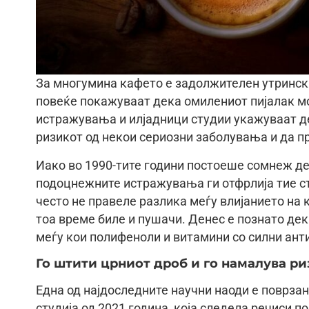
За многумина кафето е задолжителен утринск
повеќе покажуваат дека омилениот пијалак м
истражувања и илјадници студии укажуваат 
ризикот од некои сериозни заболувања и да п
Иако во 1990-тите години постоеше сомнеж де
подоцнежните истражувања ги отфрлија тие с
често не правеле разлика меѓу влијанието на
тоа време биле и пушачи. Денес е познато дек
меѓу кои полифеноли и витамини со силни ант
Го штити црниот дроб и го намалува ри
Една од најдоследните научни наоди е поврзан
студија од 2021 година, која следела речиси п