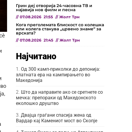
Грин деј отворија 24-часовна ТВ и
најавија нов филм и песна
//
07.08.2026
21:55
//
Жолт Трн
Кога преголемата блискост со колешка
или колега станува „црвено знаме“ за
врската?
сè
//
07.08.2026
21:45
//
Жолт Трн
и
Најчитано
Од 300 камп-приколки до депонија:
златната ера на кампирањето во
и
Македонија
 во
Што да направите ако се сретнете со
ја,
мечка: препораки од Македонското
еколошко друштво
Двајца граѓани спасија жена од
Вардар кај Камениот мост во Скопје
а
,