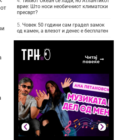
Тихиот Океан се лади, но Атлантикот
врие: Што носи необичниот климатски
иот
пресврт?
Човек 50 години сам градел замок
ои
од камен, а влезот и денес е бесплатен
Читај
а
повеќе
а