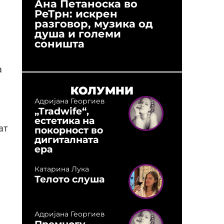
Ана Петаноска во
Ристо 
РеТрн: искрен
(Арханг
разговор, музика од
години
душа и големи
студио:
соништа
музика,
оловни
а
КОЛУМНИ
Адријана Георгиев
„Tradwife“,
естетика на
ат
покорност во
дигиталната
ера
Катарина Лука
Телото слуша
Адријана Георгиев
Премногу