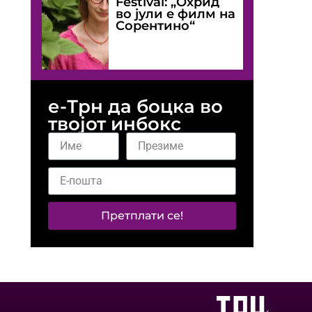
Festival: „Охрид
во јули е филм на
Сорентино“
е-Трн да боцка во
твојот инбокс
Претплати се!