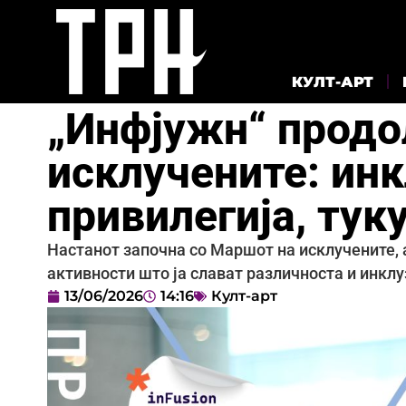
КУЛТ-АРТ
„Инфјужн“ продо
исклучените: инк
привилегија, тук
Настанот започна со Маршот на исклучените, 
активности што ја слават различноста и инклу
13/06/2026
14:16
Култ-арт