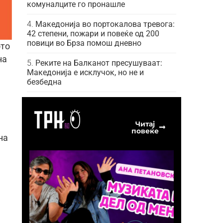
комуналците го пронашле
Македонија во портокалова тревога:
42 степени, пожари и повеќе од 200
повици во Брза помош дневно
ото
на
Реките на Балканот пресушуваат:
Македонија е исклучок, но не и
безбедна
Читај
повеќе
на