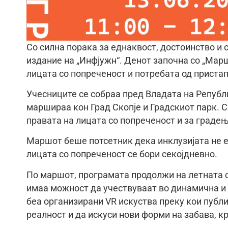
Со силна порака за еднаквост, достоинство и 
издание на „Инфјужн“. Денот започна со „Маршо
лицата со попреченост и потребата од пристап
Учесниците се собраа пред Владата на Републ
маршираа кон Град Скопје и Градскиот парк. С
правата на лицата со попреченост и за градењ
Маршот беше потсетник дека инклузијата не е 
лицата со попреченост се бори секојдневно.
По маршот, програмата продолжи на летната с
имаа можност да учествуваат во динамична и
беа организирани VR искуства преку кои публ
реалност и да искуси нови форми на забава, кр