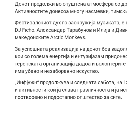
Денот продолжи во опуштена атмосфера со дру
Активностите донесоа многу насмевки, тимски 
Фестивалскиот дух го заокружија музиката, е
DJ Ficho, Александар Тарабунов и Илија и Див
македонските Arctic Monkeys.
За успешната реализација на денот беа задол
кои со голема енергија и ентузијазам придоне
теренската организација дадоа и волонтерите 
има убаво и незаборавно искуство.
„Инфјужн“ продолжува и следната сабота, на 1
и активности кои ја слават различноста и ја 
поотворено и подостапно општество за сите.