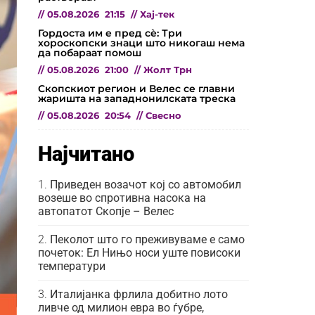
//
05.08.2026
21:15
//
Хај-тек
Гордоста им е пред сѐ: Три
хороскопски знаци што никогаш нема
да побараат помош
//
05.08.2026
21:00
//
Жолт Трн
Скопскиот регион и Велес се главни
жаришта на западнонилската треска
//
05.08.2026
20:54
//
Свесно
Најчитано
Приведен возачот кој со автомобил
возеше во спротивна насока на
автопатот Скопје – Велес
Пеколот што го преживуваме е само
почеток: Ел Нињо носи уште повисоки
температури
Италијанка фрлила добитно лото
ливче од милион евра во ѓубре,