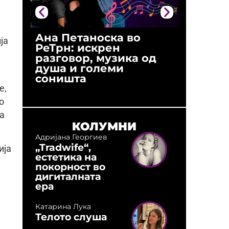
Ана Петаноска во
Ристо 
ја
РеТрн: искрен
(Арханг
разговор, музика од
години
душа и големи
студио:
соништа
музика,
оловни
е,
о
да
КОЛУМНИ
Адријана Георгиев
„Tradwife“,
ија
естетика на
покорност во
дигиталната
ера
Катарина Лука
Телото слуша