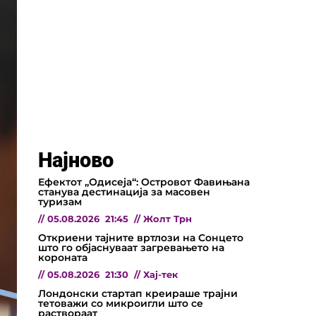
Најново
Ефектот „Одисеја“: Островот Фавињана
станува дестинација за масовен
туризам
//
05.08.2026
21:45
//
Жолт Трн
Откриени тајните вртлози на Сонцето
што го објаснуваат загревањето на
короната
//
05.08.2026
21:30
//
Хај-тек
Лондонски стартап креираше трајни
тетоважи со микроигли што се
раствораат