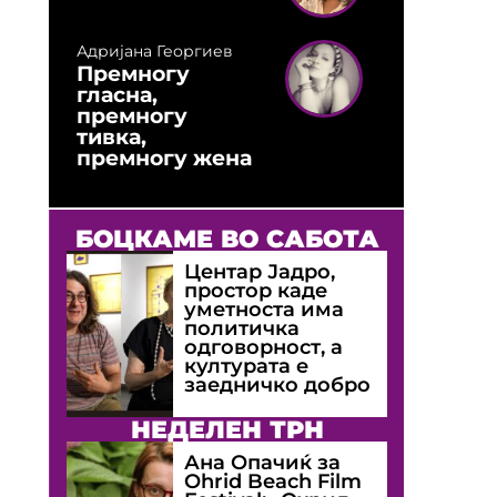
Адријана Георгиев
Премногу
гласна,
премногу
тивка,
премногу жена
БОЦКАМЕ ВО САБОТА
Центар Јадро,
простор каде
уметноста има
политичка
одговорност, а
културата е
заедничко добро
НЕДЕЛЕН ТРН
Ана Опачиќ за
Оhrid Beach Film