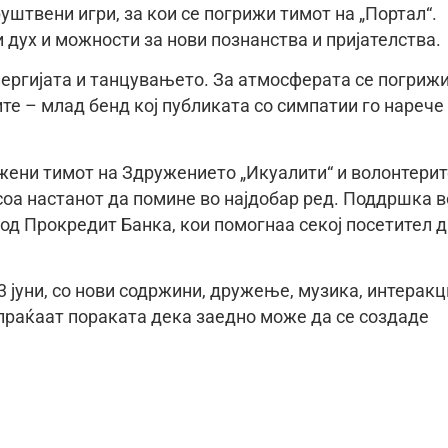
штвени игри, за кои се погрижи тимот на „Портал“.
дух и можности за нови познанства и пријателства.
нергијата и танцувањето. За атмосферата се погрижи
ите – млад бенд кој публиката со симпатии го нарече
жени тимот на Здружението „Икуалити“ и волонтерит
соа настанот да помине во најдобар ред. Поддршка в
од Прокредит Банка, кои помогнаа секој посетител 
3 јуни, со нови содржини, дружење, музика, интеракц
испраќаат пораката дека заедно може да се создаде