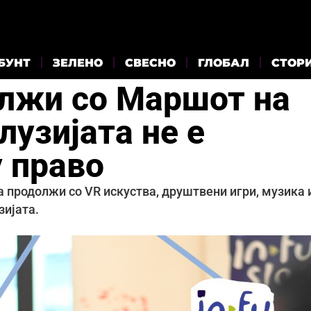
БУНТ
ЗЕЛЕНО
СВЕСНО
ГЛОБАЛ
СТОР
лжи со Маршот на
лузијата не е
у право
а продолжи со VR искуства, друштвени игри, музика 
зијата.