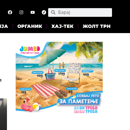
ИЈА
ОРГАНИК
ХАЈ-ТЕК
ЖОЛТ ТРН
и