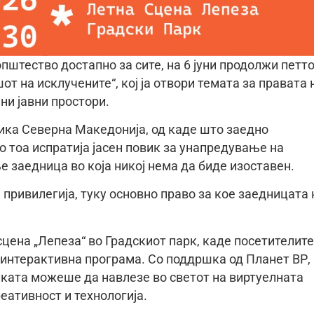
општество достапно за сите, на 6 јуни продолжи петт
т на исклучените“, кој ја отвори темата за правата 
ни јавни простори.
ика Северна Македонија, од каде што заедно
о тоа испратија јасен повик за унапредување на
е заедница во која никој нема да биде изоставен.
привилегија, туку основно право за кое заедницата 
цена „Лепеза“ во Градскиот парк, каде посетителите
 интерактивна програма. Со поддршка од Планет ВР,
иката можеше да навлезе во светот на виртуелната
еативност и технологија.