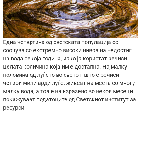
Една четвртина од светската популација се
соочува со екстремно високи нивоа на недостиг
на вода секоја година, иако ја користат речиси
целата количина која им е достапна. Најмалку
половина од луѓето во светот, што е речиси
четири милијарди луѓе, живеат на места со многу
малку вода, а тоа е најизразено во некои месеци,
покажуваат податоците од Светскиот институт за
ресурси.