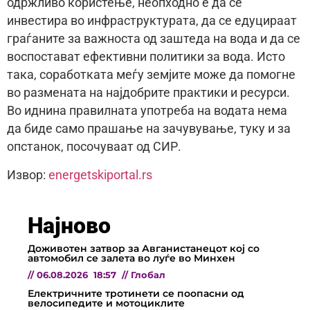
одржливо користење, неопходно е да се
инвестира во инфраструктурата, да се едуцираат
граѓаните за важноста од заштеда на вода и да се
воспостават ефективни политики за вода. Исто
така, соработката меѓу земјите може да помогне
во размената на најдобрите практики и ресурси.
Во иднина правилната употреба на водата нема
да биде само прашање на зачувување, туку и за
опстанок, посочуваат од СИР.
Извор:
energetskiportal.rs
Најново
Доживотен затвор за Авганистанецот кој со
автомобил се залета во луѓе во Минхен
//
06.08.2026
18:57
//
Глобал
Електричните тротинети се поопасни од
велосипедите и мотоциклите