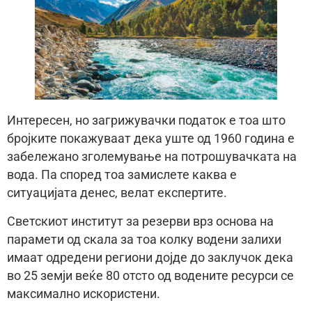
Интересен, но загрижувачки податок е тоа што
бројките покажуваат дека уште од 1960 година е
забележано зголемување на потрошувачката на
вода. Па според тоа замислете каква е
ситуацијата денес, велат експертите.
Светскиот институт за резерви врз основа на
парамети од скала за тоа колку водени залихи
имаат одредени региони дојде до заклучок дека
во 25 земји веќе 80 отсто од водените ресурси се
максимално искористени.