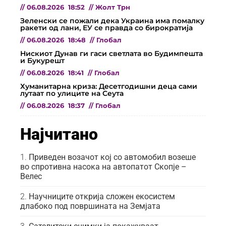
//
06.08.2026
18:52
//
Жолт Трн
Зеленски се пожали дека Украина има помалку
ракети од лани, ЕУ се правда со бирократија
//
06.08.2026
18:48
//
Глобал
Нискиот Дунав ги гаси светлата во Будимпешта
и Букурешт
//
06.08.2026
18:41
//
Глобал
Хуманитарна криза: Десетгодишни деца сами
лутаат по улиците на Сеута
//
06.08.2026
18:37
//
Глобал
Најчитано
Приведен возачот кој со автомобил возеше
во спротивна насока на автопатот Скопје –
Велес
Научниците открија сложен екосистем
длабоко под површината на Земјата