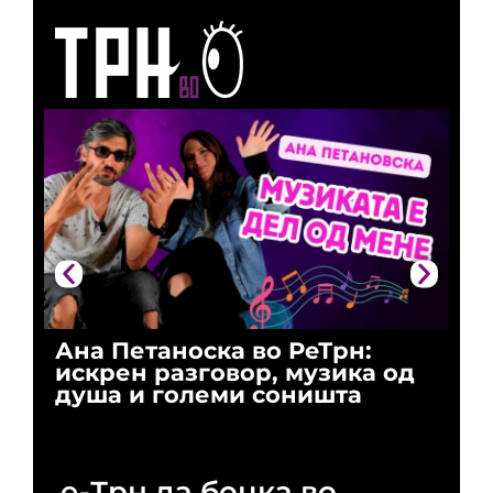
Ана Петаноска во РеТрн:
Ри
искрен разговор, музика од
го
душа и големи соништа
За
и 
е-Трн да боцка во