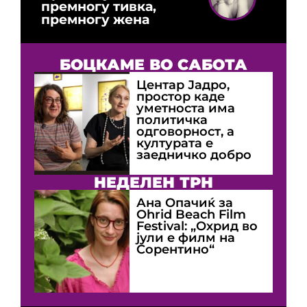
премногу тивка,
премногу жена
БОЦКАМЕ ВО САБОТА
Центар Јадро,
простор каде
уметноста има
политичка
одговорност, а
културата е
заедничко добро
НЕДЕЛЕН ТРН
Ана Опачиќ за
Оhrid Beach Film
Festival: „Охрид во
јули е филм на
Сорентино“