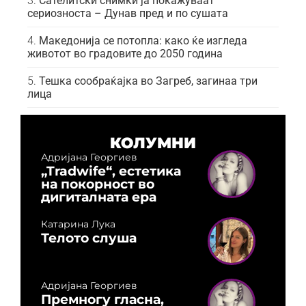
Сателитски снимки ја покажуваат
сериозноста – Дунав пред и по сушата
Македонија се потопла: како ќе изгледа
животот во градовите до 2050 година
Тешка сообраќајка во Загреб, загинаа три
лица
КОЛУМНИ
Адријана Георгиев
„Tradwife“, естетика
на покорност во
дигиталната ера
Катарина Лука
Телото слуша
Адријана Георгиев
Премногу гласна,