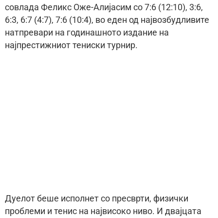
совлада Феликс Оже-Алијасим со 7:6 (12:10), 3:6,
6:3, 6:7 (4:7), 7:6 (10:4), во еден од највозбудливите
натпревари на годинашното издание на
најпрестижниот тениски турнир.
Дуелот беше исполнет со пресврти, физички
проблеми и тенис на највисоко ниво. И двајцата