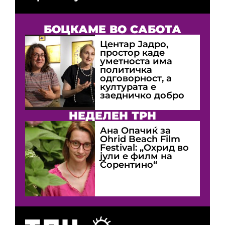
БОЦКАМЕ ВО САБОТА
Центар Јадро,
простор каде
уметноста има
политичка
одговорност, а
културата е
заедничко добро
НЕДЕЛЕН ТРН
Ана Опачиќ за
Оhrid Beach Film
Festival: „Охрид во
јули е филм на
Сорентино“