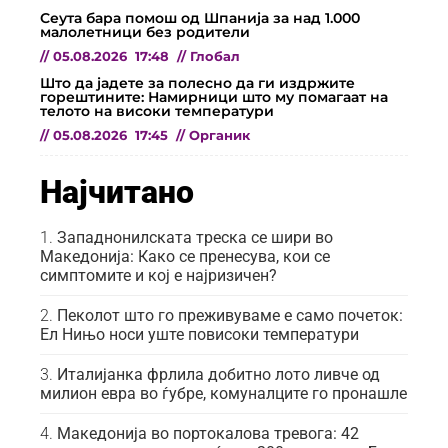
Сеута бара помош од Шпанија за над 1.000
малолетници без родители
//
05.08.2026
17:48
//
Глобал
Што да јадете за полесно да ги издржите
горештините: Намирници што му помагаат на
телото на високи температури
//
05.08.2026
17:45
//
Органик
Најчитано
Западнонилската треска се шири во
Македонија: Како се пренесува, кои се
симптомите и кој е најризичен?
Пеколот што го преживуваме е само почеток:
Ел Нињо носи уште повисоки температури
Италијанка фрлила добитно лото ливче од
милион евра во ѓубре, комуналците го пронашле
Македонија во портокалова тревога: 42