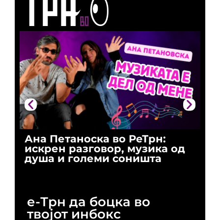
Ана Петаноска во РеТрн:
Ри
искрен разговор, музика од
го
душа и големи соништа
За
и 
е-Трн да боцка во
твојот инбокс