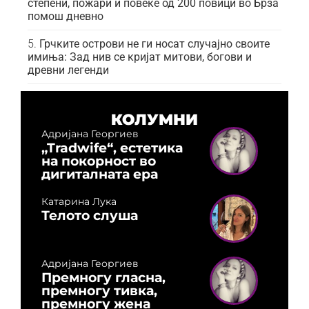
степени, пожари и повеќе од 200 повици во Брза
помош дневно
Грчките острови не ги носат случајно своите
имиња: Зад нив се кријат митови, богови и
древни легенди
КОЛУМНИ
Адријана Георгиев
„Tradwife“, естетика
на покорност во
дигиталната ера
Катарина Лука
Телото слуша
Адријана Георгиев
Премногу гласна,
премногу тивка,
премногу жена