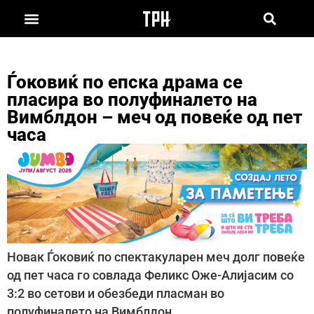
Ѓоковиќ по епска драма се
пласира во полуфиналето на
Вимблдон – меч од повеќе од пет
часа
Новак Ѓоковиќ по спектакуларен меч долг повеќе
од пет часа го совлада Феликс Оже-Алијасим со
3:2 во сетови и обезбеди пласман во
полуфиналето на Вимблдон.