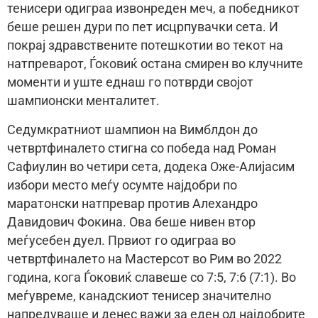
тенисери одиграа извонреден меч, а победникот
беше решен дури по пет исцрпувачки сета. И
покрај здравствените потешкотии во текот на
натпреварот, Ѓоковиќ остана смирен во клучните
моменти и уште еднаш го потврди својот
шампионски менталитет.
Седумкратниот шампион на Вимблдон до
четвртфиналето стигна со победа над Роман
Сафиулин во четири сета, додека Оже-Алијасим
избори место меѓу осумте најдобри по
маратонски натпревар против Алехандро
Давидович Фокина. Ова беше нивен втор
меѓусебен дуел. Првиот го одиграа во
четвртфиналето на Мастерсот во Рим во 2022
година, кога Ѓоковиќ славеше со 7:5, 7:6 (7:1). Во
меѓувреме, канадскиот тенисер значително
напредуваше и денес важи за еден од најдобрите