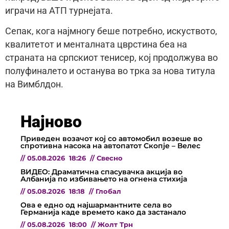
играчи на АТП турнејата.
Сепак, кога најмногу беше потребно, искуството,
квалитетот и менталната цврстина беа на
страната на српскиот тенисер, кој продолжува во
полуфиналето и останува во трка за нова титула
на Вимблдон.
Најново
Приведен возачот кој со автомобил возеше во
спротивна насока на автопатот Скопје – Велес
//
05.08.2026
18:26
//
Свесно
ВИДЕО: Драматична спасувачка акција во
Албанија по избивањето на огнена стихија
//
05.08.2026
18:18
//
Глобал
Ова е едно од најшармантните села во
Германија каде времето како да застанало
//
05.08.2026
18:00
//
Жолт Трн