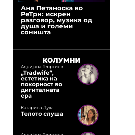
Ана Петаноска во
Ристо 
РеТрн: искрен
(Арханг
разговор, музика од
години
душа и големи
студио:
соништа
музика,
оловни
КОЛУМНИ
Адријана Георгиев
„Tradwife“,
естетика на
покорност во
дигиталната
ера
Катарина Лука
Телото слуша
Адријана Георгиев