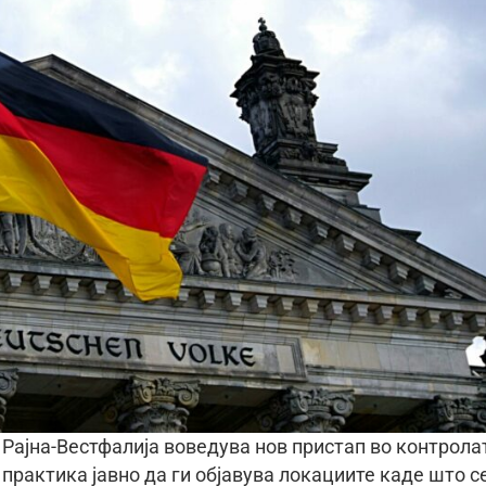
Рајна-Вестфалија воведува нов пристап во контрола
практика јавно да ги објавува локациите каде што с