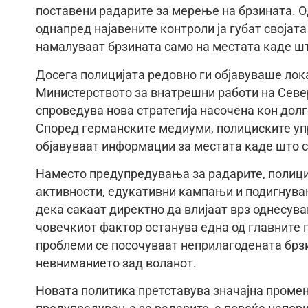
поставени радарите за мерење на брзината. О
однапред најавените контроли ја губат својата
намалуваат брзината само на местата каде шт
Досега полицијата редовно ги објавуваше лок
Министерството за внатрешни работи на Север
спроведува нова стратегија насочена кон дол
Според германските медиуми, полициските уп
објавуваат информации за местата каде што с
Наместо предупредувања за радарите, полици
активности, едукативни кампањи и подигнувањ
дека сакаат директно да влијаат врз однесува
човечкиот фактор останува една од главните п
проблеми се посочуваат неприлагодената брзи
невниманието зад воланот.
Новата политика претставува значајна промен