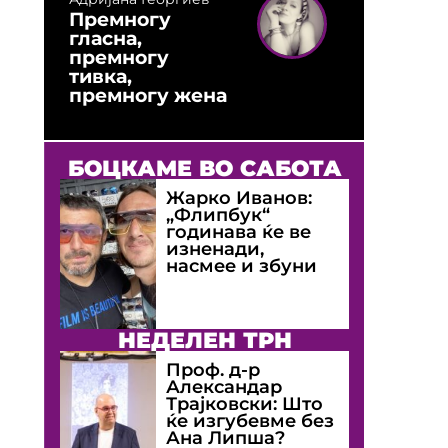
Премногу
гласна,
премногу
тивка,
премногу жена
БОЦКАМЕ ВО САБОТА
Жарко Иванов:
„Флипбук“
годинава ќе ве
изненади,
насмее и збуни
НЕДЕЛЕН ТРН
Проф. д-р
Александар
Трајковски: Што
ќе изгубевме без
Ана Липша?