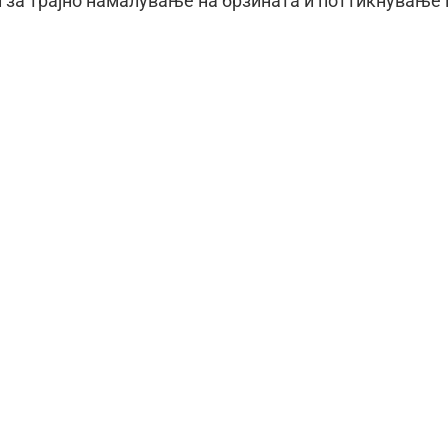
 за трајно намалување на брзината и поттикнување 