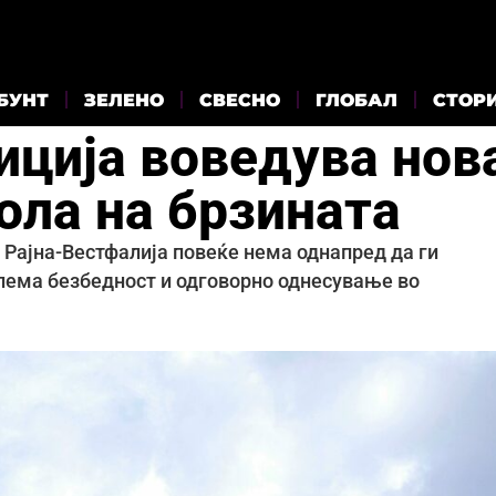
БУНТ
ЗЕЛЕНО
СВЕСНО
ГЛОБАЛ
СТОР
иција воведува нов
ола на брзината
Рајна-Вестфалија повеќе нема однапред да ги
олема безбедност и одговорно однесување во