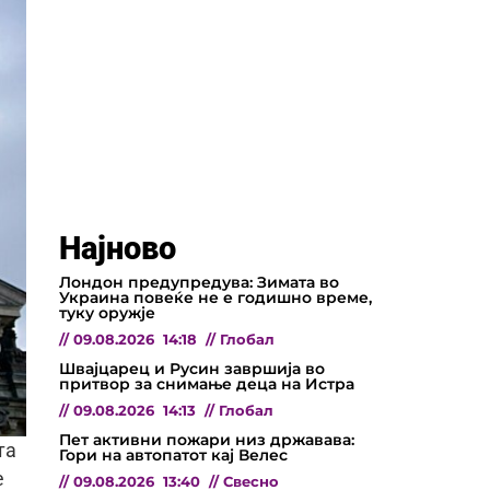
Најново
Лондон предупредува: Зимата во
Украина повеќе не е годишно време,
туку оружје
//
09.08.2026
14:18
//
Глобал
Швајцарец и Русин завршија во
притвор за снимање деца на Истра
//
09.08.2026
14:13
//
Глобал
Пет активни пожари низ државава:
та
Гори на автопатот кај Велес
е
//
09.08.2026
13:40
//
Свесно