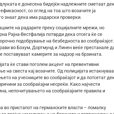
длуката е донесена бидејќи надлежните сметаат де
 ефикасност, со оглед на тоа што возачите ја
о знаат дека има радарски проверки.
ациите на радарите преку социјалните мрежи, но
на Рајна-Вестфалија потврди дека отсега ќе се
горочно подобрување на безбедноста во сообраќајот
рави во Бохум, Дортмунд и Линен веќе престанале д
е поставуваат камерите за надзор на брзината.
јата ќе стави поголем акцент на превентивни
е на свеста кај возачите. Од полицијата истакнуваа
њето на учесниците во сообраќајот и да потсетат де
ричини за сообраќајни несреќи. Како најчести
на, непочитувањето на сообраќајните правила и
а во пристапот на германските власти – помалку