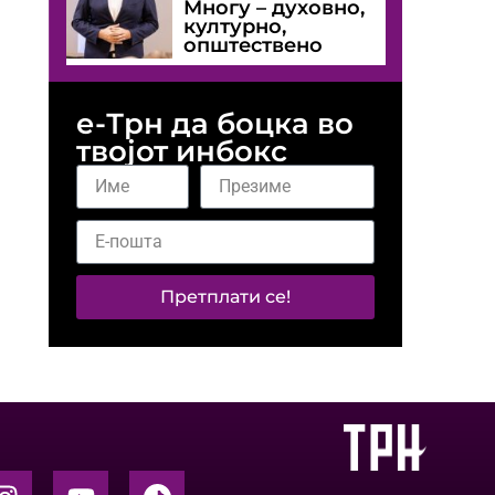
Многу – духовно,
културно,
општествено
е-Трн да боцка во
твојот инбокс
Претплати се!