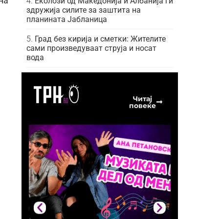
на
Еколози од Македонија и Албанија ги
здружија силите за заштита на
планината Јабланица
Град без кирија и сметки: Жителите
сами произведуваат струја и носат
вода
Читај
повеќе