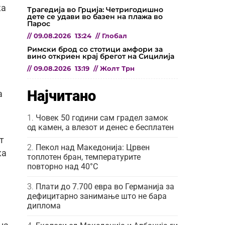
ка
Трагедија во Грција: Четригодишно
дете се удави во базен на плажа во
Парос
//
09.08.2026
13:24
//
Глобал
Римски брод со стотици амфори за
вино откриен крај брегот на Сицилија
//
09.08.2026
13:19
//
Жолт Трн
.
Најчитано
а
Човек 50 години сам градел замок
од камен, а влезот и денес е бесплатен
т
Пекол над Македонија: Црвен
ка
топлотен бран, температурите
повторно над 40°C
Плати до 7.700 евра во Германија за
дефицитарно занимање што не бара
диплома