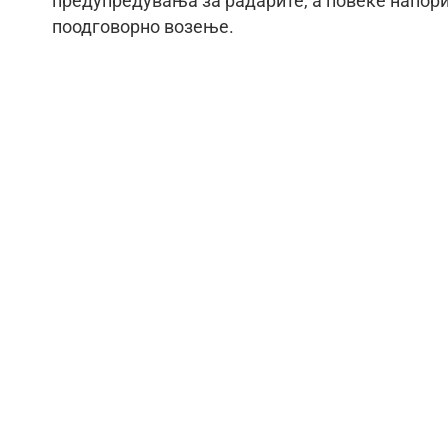
предупредувања за радарите, а повеќе напори
поодговорно возење.