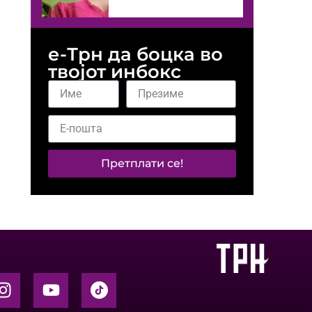
е-Трн да боцка во
твојот инбокс
Претплати се!