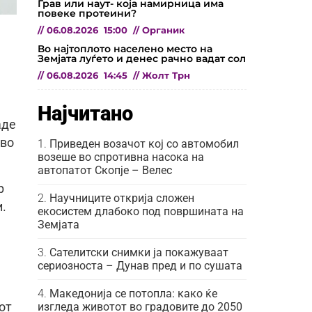
Грав или наут- која намирница има
повеке протеини?
//
06.08.2026
15:00
//
Органик
Во најтоплото населено место на
Земјата луѓето и денес рачно вадат сол
//
06.08.2026
14:45
//
Жолт Трн
Најчитано
аде
 во
Приведен возачот кој со автомобил
возеше во спротивна насока на
автопатот Скопје – Велес
р
Научниците открија сложен
и.
екосистем длабоко под површината на
Земјата
Сателитски снимки ја покажуваат
сериозноста – Дунав пред и по сушата
Македонија се потопла: како ќе
изгледа животот во градовите до 2050
от