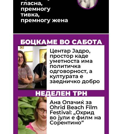
гласна,
премногу
тивка,
премногу жена
БОЦКАМЕ ВО САБОТА
Центар Јадро,
простор каде
уметноста има
политичка
одговорност, а
културата е
заедничко добро
НЕДЕЛЕН ТРН
Ана Опачиќ за
Оhrid Beach Film
Festival: „Охрид
во јули е филм на
Сорентино“