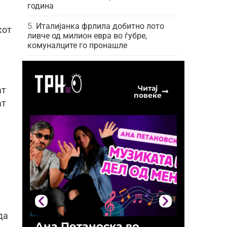
година
Италијанка фрлила добитно лото
кот
ливче од милион евра во ѓубре,
комуналците го пронашле
Читај
ат
повеќе
ат
да
Ана Петаноска во
Ристо 