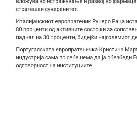
вложува во истражување и развој во фармацев
стратешки суверенитет.
Италијанскиот европратеник Руџеро Раца иста
80 проценти од активните состојки за сопстве
паднал на 30 проценти, бидејќи најголемиот де
Португалската европратеничка Кристина Мар
индустрија сама по себе нема да ја обезбеди Е
одговорност на институциите.