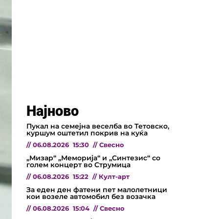
Најново
Пукал на семејна веселба во Тетовско,
куршум оштетил покрив на куќа
//
06.08.2026
15:30
//
Свесно
„Мизар“ „Меморија“ и „Синтезис“ со
голем концерт во Струмица
//
06.08.2026
15:22
//
Култ-арт
За еден ден фатени пет малолетници
кои возеле автомобил без возачка
//
06.08.2026
15:04
//
Свесно