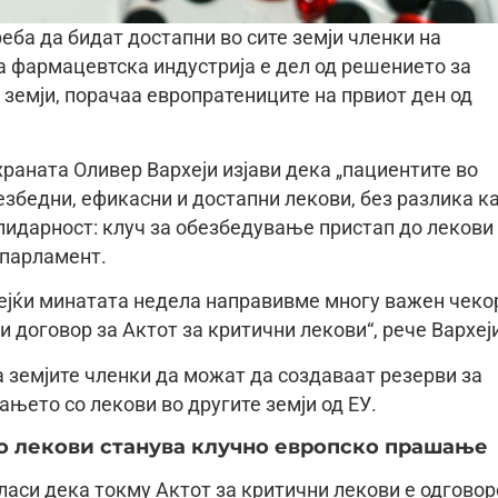
еба да бидат достапни во сите земји членки на
та фармацевтска индустрија е дел од решението за
 земји, порачаа европратениците на првиот ден од
раната Оливер Вархеји изјави дека „пациентите во
езбедни, ефикасни и достапни лекови, без разлика к
лидарност: клуч за обезбедување пристап до лекови
 парламент.
дејќи минатата недела направивме многу важен чеко
договор за Актот за критични лекови“, рече Вархеј
а земјите членки да можат да создаваат резерви за
ањето со лекови во другите земји од ЕУ.
о лекови станува клучно европско прашање
аси дека токму Актот за критични лекови е одговор