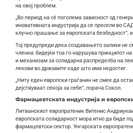
на овој проблем.
„Во период на сè поголема зависност од генер
иновативната индустрија да се пресели во СА
клучно прашање за европската безбедност“, и
Тој предупреди дека создавањето залихи не см
членки, бидејќи тоа го нарушува принципот н
и механизам за солидарна распределба на лек
лекови во државите каде што има недостиг.
„Ниту еден европски граѓанин не смее да оста
дејствуваат секоја за себе“, порача Сокол.
Фармацевтската индустрија и европск
Литванскиот европратеник Витенис Андриукаи
европската солидарност мора итно да биде по
фармацевтски сектор. Унгарската европратен