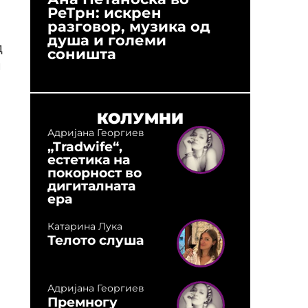
РеТрн: искрен
(Арханг
разговор, музика од
години
душа и големи
студио:
д
соништа
музика,
оловни
л
КОЛУМНИ
Адријана Георгиев
„Tradwife“,
естетика на
покорност во
дигиталната
ера
Катарина Лука
Телото слуша
Адријана Георгиев
Премногу