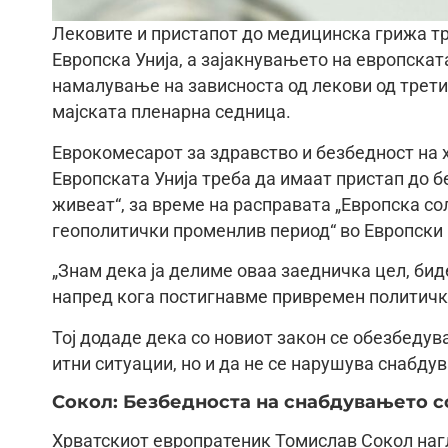
Лековите и пристапот до медицинска грижа тр
Европска Унија, а зајакнувањето на европска
намалување на зависноста од лекови од трети
мајската пленарна седница.
Еврокомесарот за здравство и безбедност на х
Европската Унија треба да имаат пристап до б
живеат“, за време на расправата „Европска со
геополитички променлив период“ во Европски
„Знам дека ја делиме оваа заедничка цел, би
напред кога постигнавме привремен политички 
Тој додаде дека со новиот закон се обезбедув
итни ситуации, но и да не се нарушува снабдув
Сокол: Безбедноста на снабдувањето с
Хрватскиот европратеник Томислав Сокол нагл