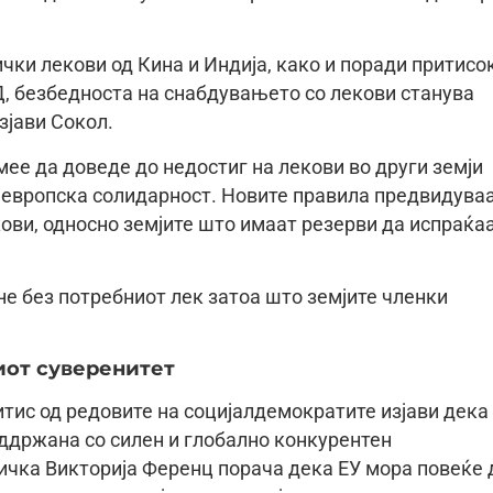
ички лекови од Кина и Индија, како и поради притисо
Д, безбедноста на снабдувањето со лекови станува
зјави Сокол.
ее да доведе до недостиг на лекови во други земји
а европска солидарност. Новите правила предвидува
ови, односно земјите што имаат резерви да испраќа
не без потребниот лек затоа што земјите членки
иот суверенитет
тис од редовите на социјалдемократите изјави дека
ддржана со силен и глобално конкурентен
ичка Викторија Ференц порача дека ЕУ мора повеќе 