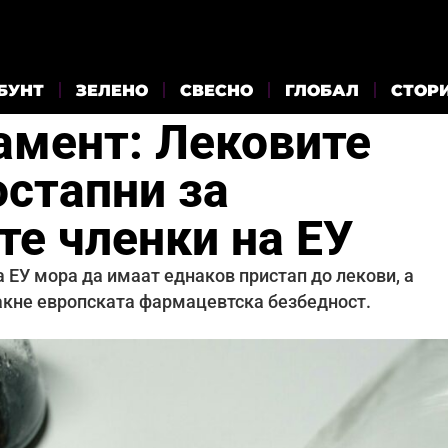
БУНТ
ЗЕЛЕНО
СВЕСНО
ГЛОБАЛ
СТОР
амент: Лековите
остапни за
те членки на ЕУ
 ЕУ мора да имаат еднаков пристап до лекови, а
ајакне европската фармацевтска безбедност.