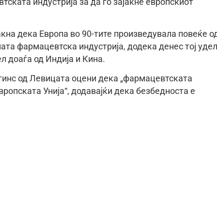
тската индустрија за да го зајакне европскиот
кна дека Европа во 90-тите произведувала повеќе о
ната фармацевтска индустрија, додека денес тој уде
л доаѓа од Индија и Кина.
тинс од Левицата оцени дека „фармацевтската
вропската Унија“, додавајќи дека безбедноста е