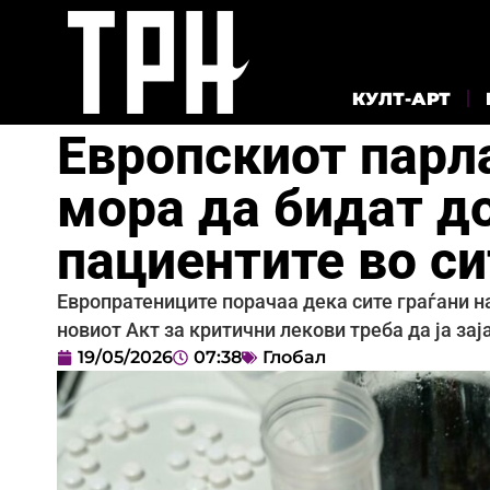
КУЛТ-АРТ
Европскиот парл
мора да бидат д
пациентите во си
Европратениците порачаа дека сите граѓани на
новиот Акт за критични лекови треба да ја з
19/05/2026
07:38
Глобал